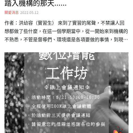
踏入機構的那天......
關愛消息
2022.05.12
作者：洪幼容（實習生） 來到了實習的尾聲，不禁讓人回
想都做了些什麼，在這一個學期當中，從一開始來到機構的
不熟悉，不管是督導們、環境還是各項要做的事情，到現在
已經非常熟悉，仍有非常多的進步空間，但還是要肯定自己
比起一開始的進步。 一開始的實習過程非常波折，經歷了
換機構，來到關愛又不巧遭受疫情影響，不能進機構只能線
上與督導討論，後來順利進去機構之後，正式開始與機構內
部的每個人員一起工作，不管是新聞，還是督導交辦的行政
事務，都是一種全新的學習，但其實一開始真的不知道要怎
麼做，繳交實習作業的狀況也是一塌糊塗，應該說我不知道
這樣做的意義是什麼，在來到關愛之前，對於新聞媒體、…