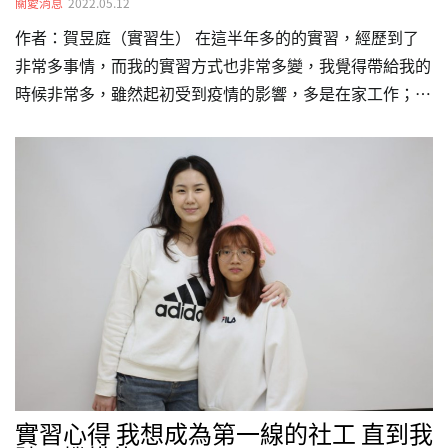
關愛消息
2022.05.12
作者：賀昱庭（實習生） 在這半年多的的實習，經歷到了
非常多事情，而我的實習方式也非常多變，我覺得帶給我的
時候非常多，雖然起初受到疫情的影響，多是在家工作；但
是後來正式進入關愛之家，跟著其他機構內的同事一起處理
行政或是其他的庶務，對我來說都是不一樣的體驗，一開始
進辦公室參與世界愛滋日的貼文活動，發現原來當臉書小編
這麼不容易，後來一起參與了很多事的會議及跟感染誌的討
論，知道很多事情都是需要大家一起討論，才能完成的。
印象最深刻是有一次原本要去文山的財務部幫忙處理資料，
結果誤打誤撞跟了楊姐一起去成人服務中心，還好那一次有
一起去參加綜合成人部的聖誕節活動，因為剛好那陣子疫情
比較沒有那麼嚴重，…
實習心得 我想成為第一線的社工 直到我