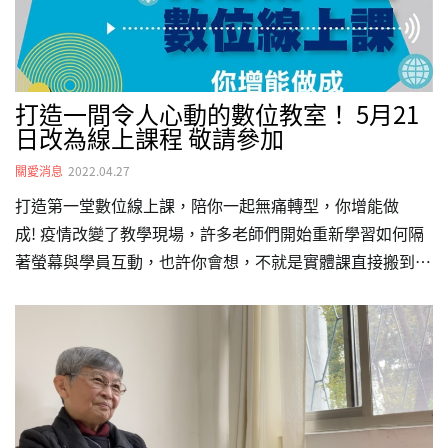
打造一間令人心動的數位教室！ 5月21
日改為線上課程 敬請參加
關愛消息
2022.04.27
打造第一堂數位線上課，陪你一起無痛轉型，你增能做
成! 疫情改變了教學現場，許多老師們開始重新學習如何隔
著螢幕與學員互動，也許你會想，不就是實體課直接搬到電
腦嗎?線上課程如果只是照本宣科....學生們總是注意力不集
中、有聽沒有懂，你需要的是，系統化的「教學的技巧」與
「互動的技術」! 有了精準的口語表達與肢體動作，在線上
的舞台，彷彿置身雲端般輕鬆! 【課前準備】好的開始，就
是成功的一大步!重新建立教學心態Zoom、Webex、
Google meet等太多不知道怎麼挑?用最少的教學軟體，完