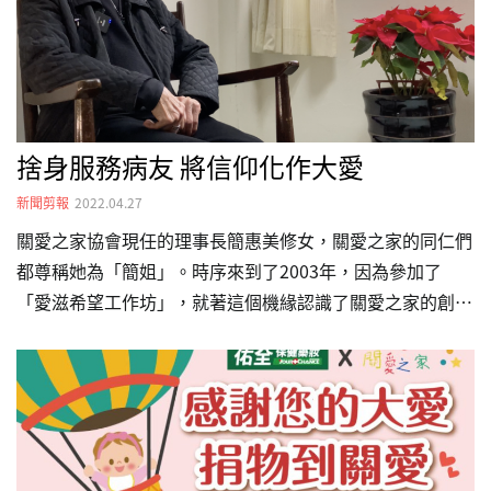
成最豐富的課程! 【課中實戰】正式上場，展現舞台魅力!角
色扮演、…
捨身服務病友 將信仰化作大愛
新聞剪報
2022.04.27
關愛之家協會現任的理事長簡惠美修女，關愛之家的同仁們
都尊稱她為「簡姐」。時序來到了2003年，因為參加了
「愛滋希望工作坊」，就著這個機緣認識了關愛之家的創辦
人楊婕妤（楊姐），就此展開了長達20多年的HIV病友服
務。 對於簡姐來說，拓展中國的服務會遇到許多狀況：交
通不便、物資相對缺乏、不可走漏感染者消息等等，但也因
為幾位關愛之家的草創人物的大力相助，在地的服務逐漸建
立起來，也培養了好幾位中國的工作夥伴。 而在地的居所
跟照護單位也逐步開展，並提供免費的三餐、臨時居所，讓