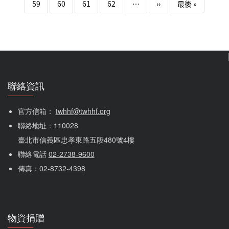
動品項明細如下 系統名稱(發票) 商品名稱…
下一頁
Last page
59
60
61
62
…
››
最後 »
聯絡資訊
官方信箱： 
twhhf@twhhf.org
聯絡地址：110028
臺北市信義區忠孝東路五段480號4樓
聯絡電話 
02-2738-9600
傳真：
02-8732-4398
物資捐贈