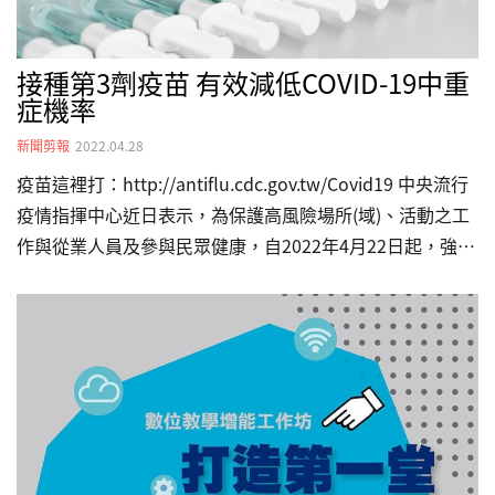
接種第3劑疫苗 有效減低COVID-19中重
症機率
新聞剪報
2022.04.28
疫苗這裡打：http://antiflu.cdc.gov.tw/Covid19 中央流行
疫情指揮中心近日表示，為保護高風險場所(域)、活動之工
作與從業人員及參與民眾健康，自2022年4月22日起，強化
該等場所(域)、活動對象之COVID-19疫苗第3劑接種規範，
以提升保護力，有效控管風險。 相關對象及規範如下：
一、屬於維持醫療量能、維持防疫量能及高接觸風險工作
者、維持國家安全及社會機能正常運作者（即COVID-19公
費疫苗接種對象第1、2、3、7類對象）與矯正機關、殯葬
場所工作人員等，以及教育部、經濟部、勞動部及衛生福利
部業管之24類場所(域)人員。 二、…