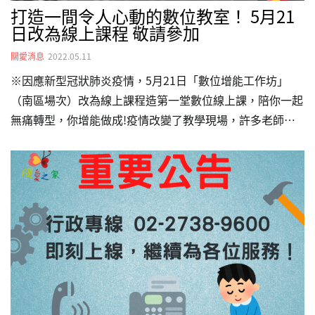
打造一間令人心動的數位教室！ 5月21
日改為線上課程 敬請參加
關愛消息
2022.05.11
※因應新型冠狀肺炎疫情，5月21日「數位增能工作坊」
（南區場次）改為線上課程造第一堂數位線上課，陪你一起
無痛轉型，你增能做成!疫情改變了教學現場，許多老師們
開始重新學習如何隔著螢幕與學員互動，也許你會想，不就
是實體課直接搬到電腦嗎? 線上課程如果只是照本宣科....學
生們總是注意力不集中、有聽沒有懂， 你需要的是，系統
化的「教學的技巧」與「互動的技術」!有了精準的口語表
達與肢體動作，在線上的舞台，彷彿置身雲端輕鬆! 1.課前
準備—>好的開始，就是成功的一大步!重新建立教學心態
Zoom、Webex、Google meet等太多不知道怎麼挑?用最
少的教學軟體，…