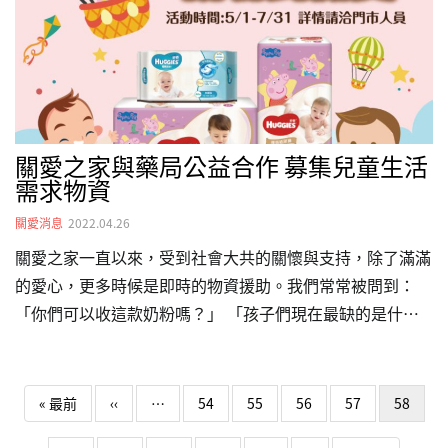
病友可以就近就醫，免去舟車勞頓。簡姐也提到，那些因為
輸血賣血的農民，遺留下來的孩子，有些很幸運地送到海外
做領養。…
關愛之家與藥局公益合作 募集兒童生活
需求物資
關愛消息
2022.04.26
關愛之家一直以來，受到社會大共的關懷與支持，除了滿滿
的愛心，更多時候是即時的物資援助。我們常常被問到：
「你們可以收這款奶粉嗎？」 「孩子們現在最缺的是什
麼？」 「尿布的數量還差多少？」 . 這次由 佑全保健藥妝
＆健康人生藥局 相挺關愛之家！活動期間來佑全保健藥
Pagination
妝，就能認購紙巾、尿布等產品。 全台約140間門市，讓
First page
Previous page
« 最前
‹‹
…
54
55
56
57
58
愛蔓延。 活動時間：自 5/1 起 至 7/31 止 品項：認購活