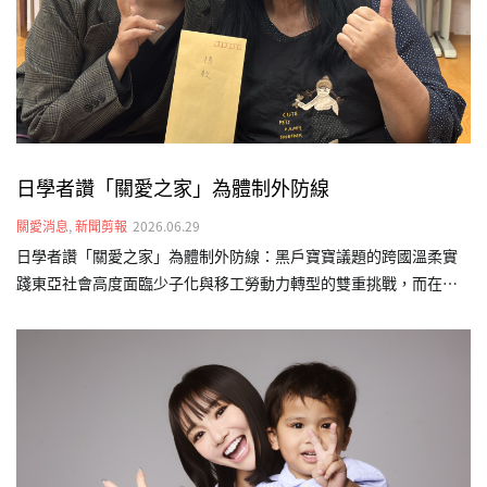
資源，為其規劃個人化的早期療育計畫，結合物理、語言及職能治
療，…
日學者讚「關愛之家」為體制外防線
關愛消息
,
新聞剪報
2026.06.29
日學者讚「關愛之家」為體制外防線：黑戶寶寶議題的跨國溫柔實
踐東亞社會高度面臨少子化與移工勞動力轉型的雙重挑戰，而在制
度縫隙中降生的「非本國籍婚生及非婚生子女」（俗稱黑戶寶
寶），正成為跨國界面臨的社會課題。今（115）年初，日本福祉大
學經濟學部教授磯部美里前往台灣關愛基金會（關愛之家）文山婦
幼部實地參訪，在這場台、日跨文化交流中，看見關愛之家在東亞
社福實踐上的獨特性，更意外映照出影視作品與現實生命互文的關
懷。👉 敬邀各界支持「不分國籍兒童全日型照顧計畫」，讓孩子們
擁有值得的未來。 更多新聞請見：三立新聞網、自由電子報、中時