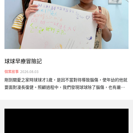
胎時，父親已被遣返回國，身為失聯移工的她，在印尼家鄉仍有年
邁父母需撫養，經濟壓力極其沉重。求助無援之際…
球球早療冒險記
個案故事
2026.08.03
剛到關愛之家時球球才1歲，是因不當對待導致腦傷，使年幼的他就
要面對漫長復健。照顧過程中，我們發現球球除了腦傷，也有嚴重
的發展遲緩。當時的他對外界沒有反應、不會翻身，很少發出聲
音，只會靜靜地躺在床上。為了幫助球球，我們安排物理、語言及
職能早療，陪伴他一點一點練習。3年的陪伴，原本全身無力、長期
臥床的球球，已經能夠靠自己的力量雙手撐地抬頭，也能短暫坐
正，維持時間也逐漸增加，這些進步不只是「撐得久一點」，更代
表他的身體穩定度提升，對未來坐姿、視覺追蹤、互動與進食等日