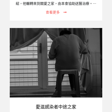
紹，他輾轉來到關愛之家，由本會協助送醫治療。歷
經近兩個月的治療，小牛生命跡象終於穩定了。出院
查看更多
時，小牛必須戴著氧氣機，並經由血氧監測儀、抽痰
機等醫療設備輔助，才能回到關愛之家。不過，從出
院至今，小牛展現了強烈的求生意志，每天努力長
大，慢慢不再仰賴氧氣機及抽痰機。一、專案關注的
議題統計至2020年12月底止，在台女性外籍移工（產
業與社福合計）已達382,028人。在台工作期間，她
們若不小心意外懷孕，常因害怕遭到遣返而逃跑，成
為無證移工。她們不敢去醫院產檢、也通常不會選擇
主動去醫院生產，…
愛滋感染者中途之家