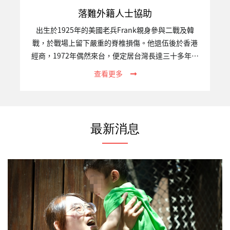
落難外籍人士協助
出生於1925年的美國老兵Frank親身參與二戰及韓
戰，於戰場上留下嚴重的脊椎損傷。他退伍後於香港
經商，1972年偶然來台，便定居台灣長達三十多年。
2015年，臥病在床的他經友人轉介至關愛之家接受照
查看更多
護。受限於出入境法規，多年來堅持每逢三個月便要
飛到香港一次，直至重病，他仍念茲在茲簽證過期的
問題。身懷軍人的傲骨，臨終時，Frank拒絕醫療搶
救，決定有尊嚴地離開人世。告別式時，許多美國軍
最新消息
人前來致上敬意，棺木上覆蓋著美國國旗，標準的美
國軍禮。最後，我們遵照Frank的遺願，以花葬的形
式永留在這塊他深愛的土地上。一、專案關注的議題
跨國人口流動已是現今高度全球化的重大現象，然而
不論遷徙動機為何，…