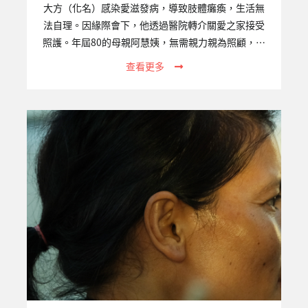
大方（化名）感染愛滋發病，導致肢體癱瘓，生活無
法自理。因緣際會下，他透過醫院轉介關愛之家接受
照護。年屆80的母親阿慧姨，無需親力親為照顧，確
實減輕許多身心負擔，也重獲開朗笑容。儘管經濟不
查看更多
甚充裕，她依然堅持每月前往屏東中心探訪。途中阿
慧姨必須搭火車，換公車，再步行一段不算近的距
離；而她身上的斗笠和側背包，將她的身影擠壓得易
發佝僂。她總會待上一整個下午，跟大方叨叨絮絮說
著話，陽光灑落，這便是屏東中心的日常。一、專案
關注的議題愛滋感染者經由穩定服藥治療後，平均餘
命與常人無異，然而許多愛滋感染者因為疾病及服用
藥物、病情曝光及社會污名標籤等原因，無法求助於
原先的支援網路而成為社會的邊緣者。…