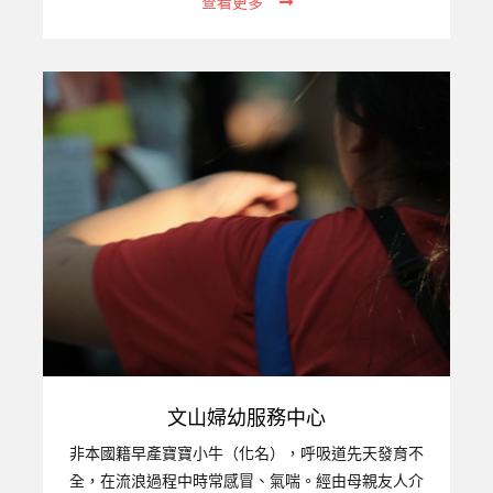
查看更多
職責，甚至成為侵害子女的源頭。【財團法人台灣關
愛基金會附設高雄市私立關愛家園】應運而生，以減
輕社會負擔。二、機構設立宗旨：不分年齡、性別、
種族、國籍與宗教，提供安置服務、照顧、心理輔
導、生活補助，讓收容者都能感受到家的溫暖與生命
的尊嚴。以尊重和關懷延續家庭的溫暖，提供孩子們
更適切的專業服務，讓失家的孩子們能揮別陰霾、接
納自己並關愛別人。三、服務對象：提供床0至6歲幼
兒，一共12個床位。四、服務項目：生活照護：…
文山婦幼服務中心
非本國籍早產寶寶小牛（化名），呼吸道先天發育不
全，在流浪過程中時常感冒、氣喘。經由母親友人介