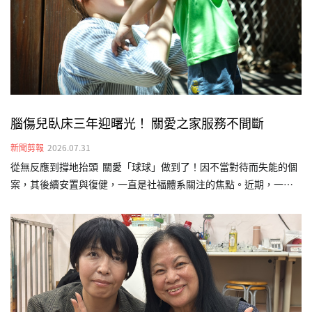
腦傷兒臥床三年迎曙光！ 關愛之家服務不間斷
新聞剪報
2026.07.31
從無反應到撐地抬頭 關愛「球球」做到了！因不當對待而失能的個
案，其後續安置與復健，一直是社福體系關注的焦點。近期，一名
曾因遭不當對待導致嚴重腦傷的本國籍幼兒「球球」（化名），經
台灣關愛基金會（關愛之家）介入後終於看見曙光。歷時長達三年
的早期療育介入，從原本完全無法翻身，如今已能靠雙手撐地抬頭
並短暫坐正，展現生命韌性，也為重度腦傷兒的早療介入樹立成功
範例。球球剛來到關愛之家時，除了不當對待造成的腦傷外，還伴
隨嚴重的發展遲緩。當時的他缺乏對外連結的能力，不會翻身、極
少發出聲音，多數時間只能靜靜躺在床上。照顧團隊隨即連結外部