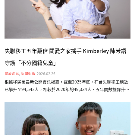
新聞網、CTWANT、yahoo新聞（台灣新生報轉載）、…
失聯移工五年翻倍 關愛之家攜手 Kimberley 陳芳語
守護「不分國籍兒童」
關愛消息
,
新聞剪報
2026.02.26
根據移民署最新公開資訊揭露，截至2025年底，在台失聯移工總數
已攀升至94,542人，相較於2020年的49,334人，五年間數據驟升近
一倍。這項數據背後，很可能隱藏著無數「黑戶寶寶」的生存困
境。為此，台灣關愛基金會（關愛之家）發起「不分國籍兒童全日
型照顧計畫」，並邀請五度出任公益大使的藝人 Kimberley 陳芳語
現身說法，呼籲社會大眾關注這群在社會縫隙中掙扎的小生命，確
保他們能獲得基本的生存權利。在台灣關愛基金會受助的孩子中，
現年3歲的印尼籍男孩「海軍」（化名）便是典型個案。海軍媽媽懷