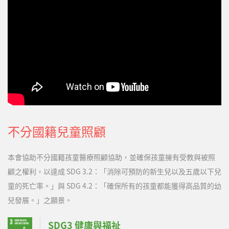
常活動，都有正向幫助。現在的球球有了更多的回應，會哭、會
鬧、會笑，甚至天天咿咿呀呀的訴說著自己復健的辛苦，也會在訓
練時鬧鬧小脾氣，…
不分國籍兒童照顧
本會協助不分國籍孩童醫療照顧協助，並確保孩童擁有受教與被照
顧之權利，以達成 SDG 3.2：「消除可預防的新生兒以及五歲以下兒
童的死亡率。」與 SDG 4.2：「確保所有的孩童都能獲得高品質的幼
兒發展。」之願景。
SDG3 健康與福祉