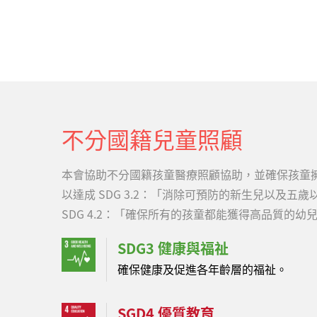
國籍幼兒「球球」（化名），經台灣關愛基金會（
歷時長達三年的早期療育介入，從原本完全無法翻
暫坐正，展現生命韌性，也為重度腦傷兒的早療介
之家時，除了不當對待造成的腦傷外，還伴隨嚴重
結的能力，不會翻身、極少發出聲音，多數時間只
結外部資源，為其規劃個人化的早期療育計畫，結
不分國籍兒童照顧
本會協助不分國籍孩童醫療照顧協助，並確保孩童
以達成 SDG 3.2：「消除可預防的新生兒以及五
SDG 4.2：「確保所有的孩童都能獲得高品質的幼
SDG3 健康與福祉
確保健康及促進各年齡層的福祉。
SGD4 優質教育