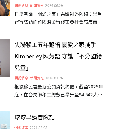
關愛消息
,
新聞剪報
2026.06.29
日學者讚「關愛之家」為體制外防線：黑戶
寶寶議題的跨國溫柔實踐東亞社會高度面臨
少子化與移工勞動力轉型的雙重挑戰，而在
制度縫隙中降生的「非本國籍婚生及非婚生
失聯移工五年翻倍 關愛之家攜手
子女」（俗稱黑戶寶寶），正成為跨國界面
臨的社會課題。今（115）年初，日本福祉
Kimberley 陳芳語 守護「不分國籍
大學經濟學部教授磯部美里前往台灣關愛基
兒童」
金會（關愛之家）文山婦幼部實地參訪，在
這場台、日跨文化交流中，看見關愛之家在
關愛消息
,
新聞剪報
2026.02.26
東亞社福實踐上的獨特性，更意外映照出影
根據移民署最新公開資訊揭露，截至2025年
視作品與現實生命互文的關懷。👉 敬邀各
底，在台失聯移工總數已攀升至94,542人，
界支持「不分國籍兒童全日型照顧計畫」，
相較於2020年的49,334人，五年間數據驟升
讓孩子們擁有值得的未來。 更多新聞請見：
近一倍。這項數據背後，很可能隱藏著無數
球球早療冒險記
三立新聞網、自由電子報、中時新聞網、
「黑戶寶寶」的生存困境。為此，台灣關愛
CTWANT、yahoo新聞（台灣新生報轉
基金會（關愛之家）發起「不分國籍兒童全
個案故事
2026.08.03