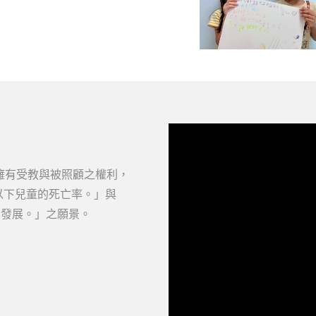
關愛之家）介入後終於看見曙光。
身，如今已能靠雙手撐地抬頭並短
入樹立成功範例。球球剛來到關愛
的發展遲緩。當時的他缺乏對外連
能靜靜躺在床上。照顧團隊隨即連
合物理、語言及職能治療，…
擁有受教與被照顧之權利，
歲以下兒童的死亡率。」與
兒發展。」之願景。