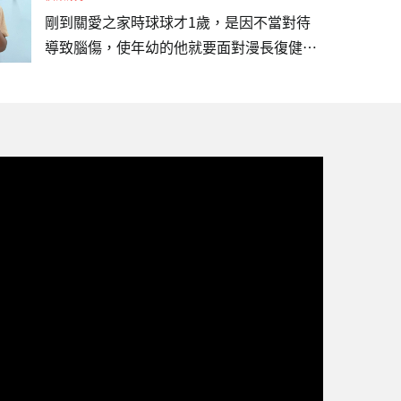
載）、…
日型照顧計畫」，並邀請五度出任公益大使
剛到關愛之家時球球才1歲，是因不當對待
的藝人 Kimberley 陳芳語現身說法，呼籲社
導致腦傷，使年幼的他就要面對漫長復健。
會大眾關注這群在社會縫隙中掙扎的小生
照顧過程中，我們發現球球除了腦傷，也有
命，確保他們能獲得基本的生存權利。在台
嚴重的發展遲緩。當時的他對外界沒有反
灣關愛基金會受助的孩子中，現年3歲的印
應、不會翻身，很少發出聲音，只會靜靜地
尼籍男孩「海軍」（化名）便是典型個案。
躺在床上。為了幫助球球，我們安排物理、
海軍媽媽懷胎時，父親已被遣返回國，身為
語言及職能早療，陪伴他一點一點練習。3
失聯移工的她，在印尼家鄉仍有年邁父母需
年的陪伴，原本全身無力、長期臥床的球
撫養，經濟壓力極其沉重。求助無援之際…
球，已經能夠靠自己的力量雙手撐地抬頭，
也能短暫坐正，維持時間也逐漸增加，這些
進步不只是「撐得久一點」，更代表他的身
體穩定度提升，對未來坐姿、視覺追蹤、互
動與進食等日常活動，都有正向幫助。現在
的球球有了更多的回應，會哭、會鬧、會
笑，甚至天天咿咿呀呀的訴說著自己復健的
辛苦，也會在訓練時鬧鬧小脾氣，…