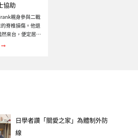
士協助
rank親身參與二戰
重的脊椎損傷。他退
年偶然來台，便定居台
年，臥病在床的他經友
護。受限於出入境法
月便要飛到香港一
在茲簽證過期的問
，Frank拒絕醫
開人世。告別式時，
意，棺木上覆蓋著美
。最後，我們遵照
形式永留在這塊他深
日學者讚「關愛之家」為體制外防
注的議題跨國人口流
重大現象，然而不論
線
何，…