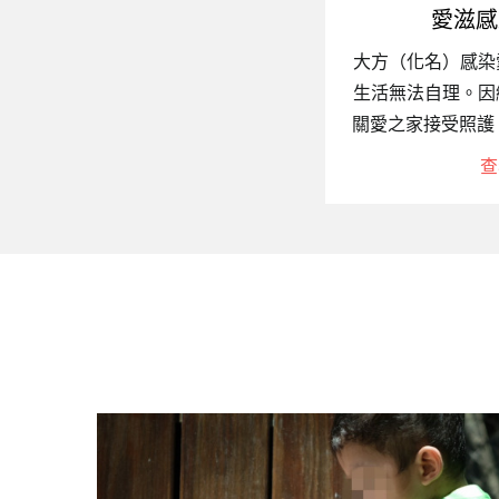
愛滋感
大方（化名）感染
生活無法自理。因
關愛之家接受照護
需親力親為照顧，
查
重獲開朗笑容。儘
持每月前往屏東中
火車，換公車，再
她身上的斗笠和側
發佝僂。她總會待
絮絮說著話，陽光
常。一、專案關注
服藥治療後，平均
愛滋感染者因為疾
社會污名標籤等原
網路而成