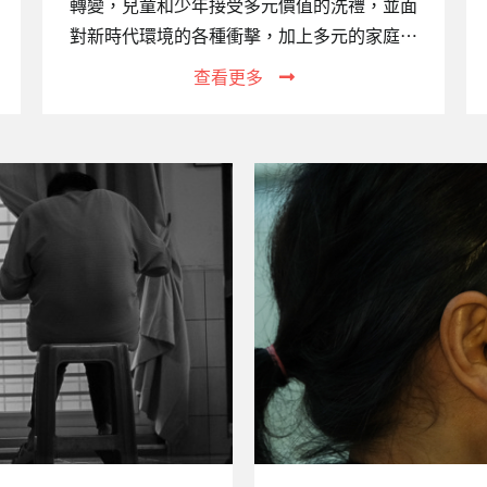
轉變，兒童和少年接受多元價值的洗禮，並面
對新時代環境的各種衝擊，加上多元的家庭組
織結構變遷，許多家庭原本的功能銳減，不但
查看更多
無法承擔保護、教養子女之職責，甚至成為侵
害子女的源頭。【財團法人台灣關愛基金會附
設高雄市私立關愛家園】應運而生，以減輕社
會負擔。二、機構設立宗旨：不分年齡、性
別、種族、國籍與宗教，提供安置服務、照
顧、心理輔導、生活補助，讓收容者都能感受
到家的溫暖與生命的尊嚴。以尊重和關懷延續
家庭的溫暖，提供孩子們更適切的專業服務，
讓失家的孩子們能揮別陰霾、接納自己並關愛
別人。三、服務對象：提供床0至6歲幼兒，一
共12個床位。四、服務項目：生活照護：…