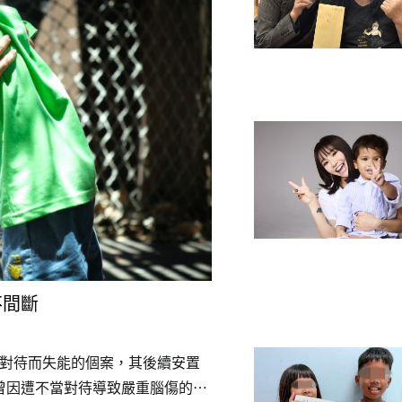
不間斷
當對待而失能的個案，其後續安置
曾因遭不當對待導致嚴重腦傷的本