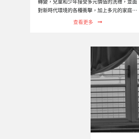
轉變，兒童和少年接受多元價值的洗禮，並面
對新時代環境的各種衝擊，加上多元的家庭組
織結構變遷，許多家庭原本的功能銳減，不但
查看更多
無法承擔保護、教養子女之職責，甚至成為侵
害子女的源頭。家庭不斷增加，加上人口移
動，跨國家庭、國際家庭因應而生，原本足以
擔負育兒照顧的家庭功能已漸顯不足，再加上
台灣近年失業率、自殺率偏高，除了對家庭內
之兒童少年造成很大影響外，也衍生出許多破
碎、失去功能的家庭和失親無依的兒童，以及
因毒癮而感染愛滋，甚至禍及下一代的高風險
家庭，社團法人台灣關愛之家協會高雄婦幼
部，94年便開始照顧遭受困境的婦女、兒童，
2011年11月成立的『…