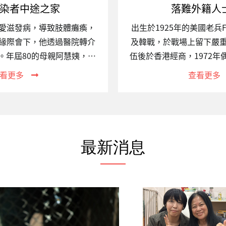
染者中途之家
落難外籍人
愛滋發病，導致肢體癱瘓，
出生於1925年的美國老兵F
緣際會下，他透過醫院轉介
及韓戰，於戰場上留下嚴
。年屆80的母親阿慧姨，無
伍後於香港經商，1972
確實減輕許多身心負擔，也
灣長達三十多年。2015
看更多
查看更多
管經濟不甚充裕，她依然堅
人轉介至關愛之家接受照
心探訪。途中阿慧姨必須搭
規，多年來堅持每逢三個
步行一段不算近的距離；而
次，直至重病，他仍念茲
背包，將她的身影擠壓得易
題。身懷軍人的傲骨，臨終時
上一整個下午，跟大方叨叨
療搶救，決定有尊嚴地離
最新消息
灑落，這便是屏東中心的日
許多美國軍人前來致上敬
的議題愛滋感染者經由穩定
國國旗，標準的美國軍禮
餘命與常人無異，然而許多
Frank的遺願，以花葬的
病及服用藥物、病情曝光及
愛的土地上。一、專案關
因，無法求助於原先的支援
動已是現今高度全球化的
為社會的邊緣者。…
遷徙動機為