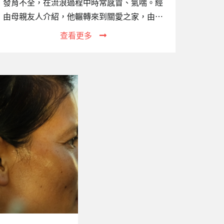
發育不全，在流浪過程中時常感冒、氣喘。經
由母親友人介紹，他輾轉來到關愛之家，由本
會協助送醫治療。歷經近兩個月的治療，小牛
查看更多
生命跡象終於穩定了。出院時，小牛必須戴著
氧氣機，並經由血氧監測儀、抽痰機等醫療設
備輔助，才能回到關愛之家。不過，從出院至
今，小牛展現了強烈的求生意志，每天努力長
大，慢慢不再仰賴氧氣機及抽痰機。一、專案
關注的議題統計至2020年12月底止，在台女性
外籍移工（產業與社福合計）已達382,028人。
在台工作期間，她們若不小心意外懷孕，常因
害怕遭到遣返而逃跑，成為無證移工。她們不
敢去醫院產檢、也通常不會選擇主動去醫院生
產，…