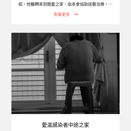
紹，他輾轉來到關愛之家，由本會協助送醫治療。歷
經近兩個月的治療，小牛生命跡象終於穩定了。出院
查看更多
時，小牛必須戴著氧氣機，並經由血氧監測儀、抽痰
機等醫療設備輔助，才能回到關愛之家。不過，從出
院至今，小牛展現了強烈的求生意志，每天努力長
大，慢慢不再仰賴氧氣機及抽痰機。一、專案關注的
議題統計至2020年12月底止，在台女性外籍移工（產
業與社福合計）已達382,028人。在台工作期間，她
們若不小心意外懷孕，常因害怕遭到遣返而逃跑，成
為無證移工。她們不敢去醫院產檢、也通常不會選擇
主動去醫院生產，…
愛滋感染者中途之家