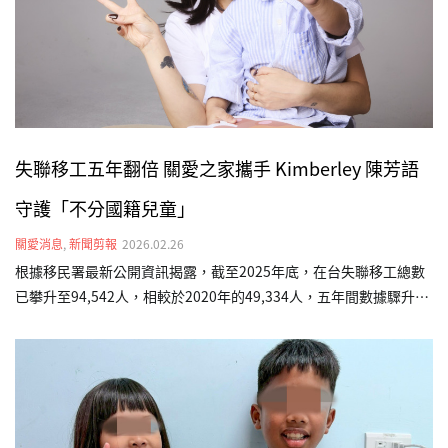
新聞網、CTWANT、yahoo新聞（台灣新生報轉載）、…
失聯移工五年翻倍 關愛之家攜手 Kimberley 陳芳語
守護「不分國籍兒童」
關愛消息
,
新聞剪報
2026.02.26
根據移民署最新公開資訊揭露，截至2025年底，在台失聯移工總數
已攀升至94,542人，相較於2020年的49,334人，五年間數據驟升近
一倍。這項數據背後，很可能隱藏著無數「黑戶寶寶」的生存困
境。為此，台灣關愛基金會（關愛之家）發起「不分國籍兒童全日
型照顧計畫」，並邀請五度出任公益大使的藝人 Kimberley 陳芳語
現身說法，呼籲社會大眾關注這群在社會縫隙中掙扎的小生命，確
保他們能獲得基本的生存權利。在台灣關愛基金會受助的孩子中，
現年3歲的印尼籍男孩「海軍」（化名）便是典型個案。海軍媽媽懷