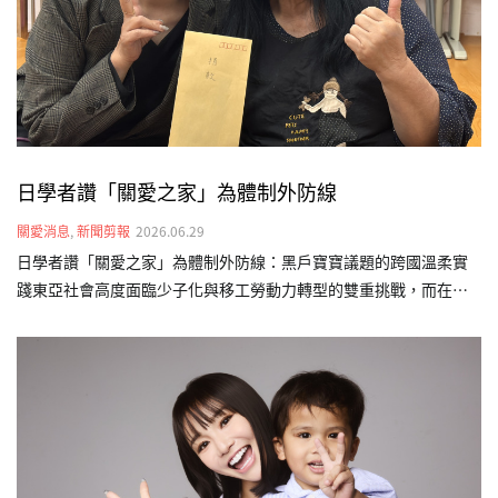
資源，為其規劃個人化的早期療育計畫，結合物理、語言及職能治
療，…
日學者讚「關愛之家」為體制外防線
關愛消息
,
新聞剪報
2026.06.29
日學者讚「關愛之家」為體制外防線：黑戶寶寶議題的跨國溫柔實
踐東亞社會高度面臨少子化與移工勞動力轉型的雙重挑戰，而在制
度縫隙中降生的「非本國籍婚生及非婚生子女」（俗稱黑戶寶
寶），正成為跨國界面臨的社會課題。今（115）年初，日本福祉大
學經濟學部教授磯部美里前往台灣關愛基金會（關愛之家）文山婦
幼部實地參訪，在這場台、日跨文化交流中，看見關愛之家在東亞
社福實踐上的獨特性，更意外映照出影視作品與現實生命互文的關
懷。👉 敬邀各界支持「不分國籍兒童全日型照顧計畫」，讓孩子們
擁有值得的未來。 更多新聞請見：三立新聞網、自由電子報、中時