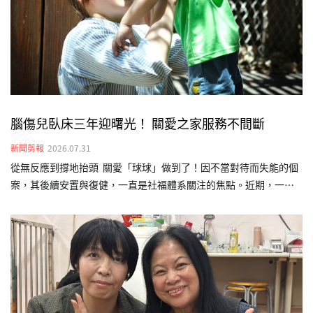
腦傷兒臥床三年迎曙光！ 關愛之家服務不間斷
新聞剪報
2026.07.31
從無反應到撐地抬頭 關愛「球球」做到了！因不當對待而失能的個
案，其後續安置與復健，一直是社福體系關注的焦點。近期，一名
曾因遭不當對待導致嚴重腦傷的本國籍幼兒「球球」（化名），經
台灣關愛基金會（關愛之家）介入後終於看見曙光。歷時長達三年
的早期療育介入，從原本完全無法翻身，如今已能靠雙手撐地抬頭
並短暫坐正，展現生命韌性，也為重度腦傷兒的早療介入樹立成功
範例。球球剛來到關愛之家時，除了不當對待造成的腦傷外，還伴
隨嚴重的發展遲緩。當時的他缺乏對外連結的能力，不會翻身、極
少發出聲音，多數時間只能靜靜躺在床上。照顧團隊隨即連結外部