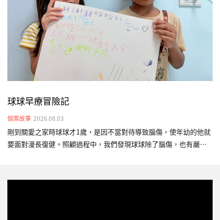
胎時，父親已被遣返回國，身為失聯移工的她，在印尼家鄉仍有年
邁父母需撫養，經濟壓力極其沉重。求助無援之際…
球球早療冒險記
個案故事
2026.08.03
剛到關愛之家時球球才1歲，是因不當對待導致腦傷，使年幼的他就
要面對漫長復健。照顧過程中，我們發現球球除了腦傷，也有嚴重
的發展遲緩。當時的他對外界沒有反應、不會翻身，很少發出聲
音，只會靜靜地躺在床上。為了幫助球球，我們安排物理、語言及
職能早療，陪伴他一點一點練習。3年的陪伴，原本全身無力、長期
臥床的球球，已經能夠靠自己的力量雙手撐地抬頭，也能短暫坐
正，維持時間也逐漸增加，這些進步不只是「撐得久一點」，更代
表他的身體穩定度提升，對未來坐姿、視覺追蹤、互動與進食等日