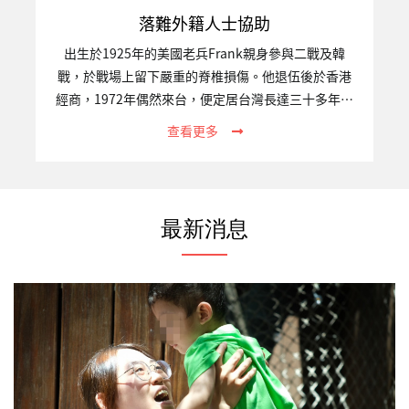
落難外籍人士協助
出生於1925年的美國老兵Frank親身參與二戰及韓
戰，於戰場上留下嚴重的脊椎損傷。他退伍後於香港
經商，1972年偶然來台，便定居台灣長達三十多年。
2015年，臥病在床的他經友人轉介至關愛之家接受照
查看更多
護。受限於出入境法規，多年來堅持每逢三個月便要
飛到香港一次，直至重病，他仍念茲在茲簽證過期的
問題。身懷軍人的傲骨，臨終時，Frank拒絕醫療搶
救，決定有尊嚴地離開人世。告別式時，許多美國軍
最新消息
人前來致上敬意，棺木上覆蓋著美國國旗，標準的美
國軍禮。最後，我們遵照Frank的遺願，以花葬的形
式永留在這塊他深愛的土地上。一、專案關注的議題
跨國人口流動已是現今高度全球化的重大現象，然而
不論遷徙動機為何，…