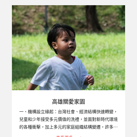
以擔負育兒照顧的家庭功能已漸顯不足，再加上台灣
近年失業率、自殺率偏高，除了對家庭內之兒童少年
造成很大影響外，也衍生出許多破碎、失去功能的家
庭和失親無依的兒童，以及因毒癮而感染愛滋，甚至
禍及下一代的高風險家庭，社團法人台灣關愛之家協
會高雄婦幼部，94年便開始照顧遭受困境的婦女、兒
童，2011年11月成立的『…
高雄關愛家園
一、機構設立緣起：台灣社會、經濟結構快速轉變，
兒童和少年接受多元價值的洗禮，並面對新時代環境
的各種衝擊，加上多元的家庭組織結構變遷，許多家
庭原本的功能銳減，不但無法承擔保護、教養子女之