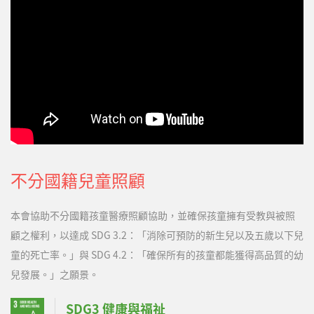
常活動，都有正向幫助。現在的球球有了更多的回應，會哭、會
鬧、會笑，甚至天天咿咿呀呀的訴說著自己復健的辛苦，也會在訓
練時鬧鬧小脾氣，…
不分國籍兒童照顧
本會協助不分國籍孩童醫療照顧協助，並確保孩童擁有受教與被照
顧之權利，以達成 SDG 3.2：「消除可預防的新生兒以及五歲以下兒
童的死亡率。」與 SDG 4.2：「確保所有的孩童都能獲得高品質的幼
兒發展。」之願景。
SDG3 健康與福祉