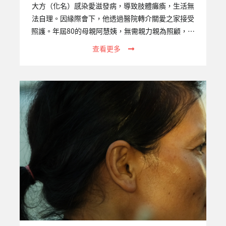
大方（化名）感染愛滋發病，導致肢體癱瘓，生活無
法自理。因緣際會下，他透過醫院轉介關愛之家接受
照護。年屆80的母親阿慧姨，無需親力親為照顧，確
實減輕許多身心負擔，也重獲開朗笑容。儘管經濟不
查看更多
甚充裕，她依然堅持每月前往屏東中心探訪。途中阿
慧姨必須搭火車，換公車，再步行一段不算近的距
離；而她身上的斗笠和側背包，將她的身影擠壓得易
發佝僂。她總會待上一整個下午，跟大方叨叨絮絮說
著話，陽光灑落，這便是屏東中心的日常。一、專案
關注的議題愛滋感染者經由穩定服藥治療後，平均餘
命與常人無異，然而許多愛滋感染者因為疾病及服用
藥物、病情曝光及社會污名標籤等原因，無法求助於
原先的支援網路而成為社會的邊緣者。…