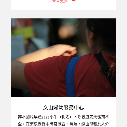
查看更多
職責，甚至成為侵害子女的源頭。【財團法人台灣關
愛基金會附設高雄市私立關愛家園】應運而生，以減
輕社會負擔。二、機構設立宗旨：不分年齡、性別、
種族、國籍與宗教，提供安置服務、照顧、心理輔
導、生活補助，讓收容者都能感受到家的溫暖與生命
的尊嚴。以尊重和關懷延續家庭的溫暖，提供孩子們
更適切的專業服務，讓失家的孩子們能揮別陰霾、接
納自己並關愛別人。三、服務對象：提供床0至6歲幼
兒，一共12個床位。四、服務項目：生活照護：…
文山婦幼服務中心
非本國籍早產寶寶小牛（化名），呼吸道先天發育不
全，在流浪過程中時常感冒、氣喘。經由母親友人介