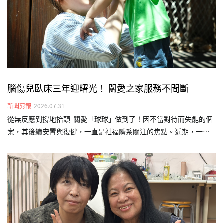
腦傷兒臥床三年迎曙光！ 關愛之家服務不間斷
新聞剪報
2026.07.31
從無反應到撐地抬頭 關愛「球球」做到了！因不當對待而失能的個
案，其後續安置與復健，一直是社福體系關注的焦點。近期，一名
曾因遭不當對待導致嚴重腦傷的本國籍幼兒「球球」（化名），經
台灣關愛基金會（關愛之家）介入後終於看見曙光。歷時長達三年
的早期療育介入，從原本完全無法翻身，如今已能靠雙手撐地抬頭
並短暫坐正，展現生命韌性，也為重度腦傷兒的早療介入樹立成功
範例。球球剛來到關愛之家時，除了不當對待造成的腦傷外，還伴
隨嚴重的發展遲緩。當時的他缺乏對外連結的能力，不會翻身、極
少發出聲音，多數時間只能靜靜躺在床上。照顧團隊隨即連結外部