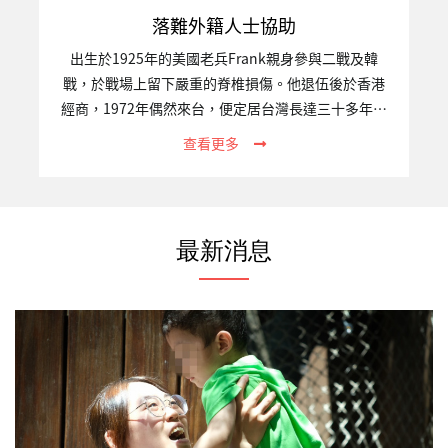
落難外籍人士協助
出生於1925年的美國老兵Frank親身參與二戰及韓
戰，於戰場上留下嚴重的脊椎損傷。他退伍後於香港
經商，1972年偶然來台，便定居台灣長達三十多年。
2015年，臥病在床的他經友人轉介至關愛之家接受照
查看更多
護。受限於出入境法規，多年來堅持每逢三個月便要
飛到香港一次，直至重病，他仍念茲在茲簽證過期的
問題。身懷軍人的傲骨，臨終時，Frank拒絕醫療搶
救，決定有尊嚴地離開人世。告別式時，許多美國軍
最新消息
人前來致上敬意，棺木上覆蓋著美國國旗，標準的美
國軍禮。最後，我們遵照Frank的遺願，以花葬的形
式永留在這塊他深愛的土地上。一、專案關注的議題
跨國人口流動已是現今高度全球化的重大現象，然而
不論遷徙動機為何，…