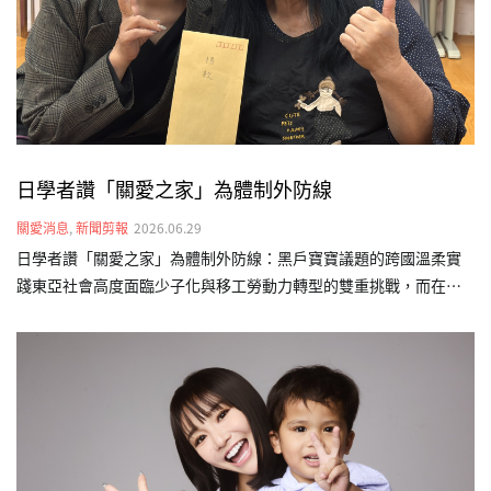
資源，為其規劃個人化的早期療育計畫，結合物理、語言及職能治
療，…
日學者讚「關愛之家」為體制外防線
關愛消息
,
新聞剪報
2026.06.29
日學者讚「關愛之家」為體制外防線：黑戶寶寶議題的跨國溫柔實
踐東亞社會高度面臨少子化與移工勞動力轉型的雙重挑戰，而在制
度縫隙中降生的「非本國籍婚生及非婚生子女」（俗稱黑戶寶
寶），正成為跨國界面臨的社會課題。今（115）年初，日本福祉大
學經濟學部教授磯部美里前往台灣關愛基金會（關愛之家）文山婦
幼部實地參訪，在這場台、日跨文化交流中，看見關愛之家在東亞
社福實踐上的獨特性，更意外映照出影視作品與現實生命互文的關
懷。👉 敬邀各界支持「不分國籍兒童全日型照顧計畫」，讓孩子們
擁有值得的未來。 更多新聞請見：三立新聞網、自由電子報、中時