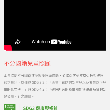
常活動，都有正向幫助。現在的球球有了更多的回應，會哭、會
鬧、會笑，甚至天天咿咿呀呀的訴說著自己復健的辛苦，也會在訓
練時鬧鬧小脾氣，…
不分國籍兒童照顧
本會協助不分國籍孩童醫療照顧協助，並確保孩童擁有受教與被照
顧之權利，以達成 SDG 3.2：「消除可預防的新生兒以及五歲以下兒
童的死亡率。」與 SDG 4.2：「確保所有的孩童都能獲得高品質的幼
兒發展。」之願景。
SDG3 健康與福祉