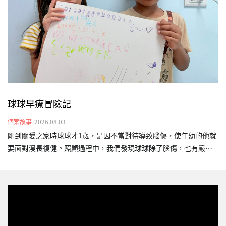
胎時，父親已被遣返回國，身為失聯移工的她，在印尼家鄉仍有年
邁父母需撫養，經濟壓力極其沉重。求助無援之際…
球球早療冒險記
個案故事
2026.08.03
剛到關愛之家時球球才1歲，是因不當對待導致腦傷，使年幼的他就
要面對漫長復健。照顧過程中，我們發現球球除了腦傷，也有嚴重
的發展遲緩。當時的他對外界沒有反應、不會翻身，很少發出聲
音，只會靜靜地躺在床上。為了幫助球球，我們安排物理、語言及
職能早療，陪伴他一點一點練習。3年的陪伴，原本全身無力、長期
臥床的球球，已經能夠靠自己的力量雙手撐地抬頭，也能短暫坐
正，維持時間也逐漸增加，這些進步不只是「撐得久一點」，更代
表他的身體穩定度提升，對未來坐姿、視覺追蹤、互動與進食等日