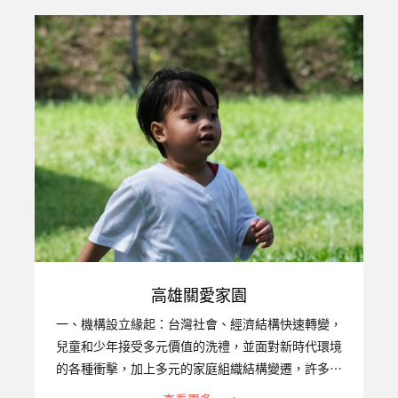
以擔負育兒照顧的家庭功能已漸顯不足，再加上台灣
近年失業率、自殺率偏高，除了對家庭內之兒童少年
造成很大影響外，也衍生出許多破碎、失去功能的家
庭和失親無依的兒童，以及因毒癮而感染愛滋，甚至
禍及下一代的高風險家庭，社團法人台灣關愛之家協
會高雄婦幼部，94年便開始照顧遭受困境的婦女、兒
童，2011年11月成立的『…
高雄關愛家園
一、機構設立緣起：台灣社會、經濟結構快速轉變，
兒童和少年接受多元價值的洗禮，並面對新時代環境
的各種衝擊，加上多元的家庭組織結構變遷，許多家
庭原本的功能銳減，不但無法承擔保護、教養子女之