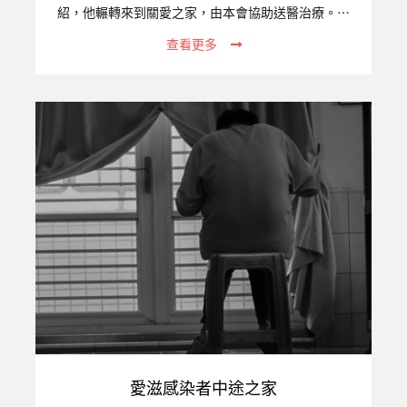
紹，他輾轉來到關愛之家，由本會協助送醫治療。歷
經近兩個月的治療，小牛生命跡象終於穩定了。出院
查看更多
時，小牛必須戴著氧氣機，並經由血氧監測儀、抽痰
機等醫療設備輔助，才能回到關愛之家。不過，從出
院至今，小牛展現了強烈的求生意志，每天努力長
大，慢慢不再仰賴氧氣機及抽痰機。一、專案關注的
議題統計至2020年12月底止，在台女性外籍移工（產
業與社福合計）已達382,028人。在台工作期間，她
們若不小心意外懷孕，常因害怕遭到遣返而逃跑，成
為無證移工。她們不敢去醫院產檢、也通常不會選擇
主動去醫院生產，…
愛滋感染者中途之家