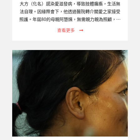
大方（化名）感染愛滋發病，導致肢體癱瘓，生活無
法自理。因緣際會下，他透過醫院轉介關愛之家接受
照護。年屆80的母親阿慧姨，無需親力親為照顧，確
實減輕許多身心負擔，也重獲開朗笑容。儘管經濟不
查看更多
甚充裕，她依然堅持每月前往屏東中心探訪。途中阿
慧姨必須搭火車，換公車，再步行一段不算近的距
離；而她身上的斗笠和側背包，將她的身影擠壓得易
發佝僂。她總會待上一整個下午，跟大方叨叨絮絮說
著話，陽光灑落，這便是屏東中心的日常。一、專案
關注的議題愛滋感染者經由穩定服藥治療後，平均餘
命與常人無異，然而許多愛滋感染者因為疾病及服用
藥物、病情曝光及社會污名標籤等原因，無法求助於
原先的支援網路而成為社會的邊緣者。…