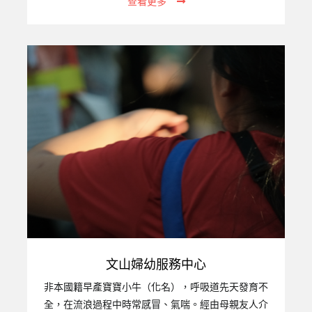
查看更多
職責，甚至成為侵害子女的源頭。【財團法人台灣關
愛基金會附設高雄市私立關愛家園】應運而生，以減
輕社會負擔。二、機構設立宗旨：不分年齡、性別、
種族、國籍與宗教，提供安置服務、照顧、心理輔
導、生活補助，讓收容者都能感受到家的溫暖與生命
的尊嚴。以尊重和關懷延續家庭的溫暖，提供孩子們
更適切的專業服務，讓失家的孩子們能揮別陰霾、接
納自己並關愛別人。三、服務對象：提供床0至6歲幼
兒，一共12個床位。四、服務項目：生活照護：…
文山婦幼服務中心
非本國籍早產寶寶小牛（化名），呼吸道先天發育不
全，在流浪過程中時常感冒、氣喘。經由母親友人介