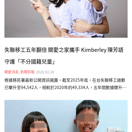
新聞網、CTWANT、yahoo新聞（台灣新生報轉載）、…
失聯移工五年翻倍 關愛之家攜手 Kimberley 陳芳語
守護「不分國籍兒童」
關愛消息
,
新聞剪報
2026.02.26
根據移民署最新公開資訊揭露，截至2025年底，在台失聯移工總數
已攀升至94,542人，相較於2020年的49,334人，五年間數據驟升近
一倍。這項數據背後，很可能隱藏著無數「黑戶寶寶」的生存困
境。為此，台灣關愛基金會（關愛之家）發起「不分國籍兒童全日
型照顧計畫」，並邀請五度出任公益大使的藝人 Kimberley 陳芳語
現身說法，呼籲社會大眾關注這群在社會縫隙中掙扎的小生命，確
保他們能獲得基本的生存權利。在台灣關愛基金會受助的孩子中，
現年3歲的印尼籍男孩「海軍」（化名）便是典型個案。海軍媽媽懷