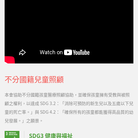
常活動，都有正向幫助。現在的球球有了更多的回應，會哭、會
鬧、會笑，甚至天天咿咿呀呀的訴說著自己復健的辛苦，也會在訓
練時鬧鬧小脾氣，…
不分國籍兒童照顧
本會協助不分國籍孩童醫療照顧協助，並確保孩童擁有受教與被照
顧之權利，以達成 SDG 3.2：「消除可預防的新生兒以及五歲以下兒
童的死亡率。」與 SDG 4.2：「確保所有的孩童都能獲得高品質的幼
兒發展。」之願景。
SDG3 健康與福祉