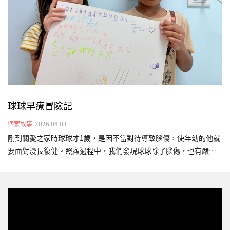
胎時，父親已被遣返回國，身為失聯移工的她，在印尼家鄉仍有年
邁父母需撫養，經濟壓力極其沉重。求助無援之際…
球球早療冒險記
個案故事
2026.08.03
剛到關愛之家時球球才1歲，是因不當對待導致腦傷，使年幼的他就
要面對漫長復健。照顧過程中，我們發現球球除了腦傷，也有嚴重
的發展遲緩。當時的他對外界沒有反應、不會翻身，很少發出聲
音，只會靜靜地躺在床上。為了幫助球球，我們安排物理、語言及
職能早療，陪伴他一點一點練習。3年的陪伴，原本全身無力、長期
臥床的球球，已經能夠靠自己的力量雙手撐地抬頭，也能短暫坐
正，維持時間也逐漸增加，這些進步不只是「撐得久一點」，更代
表他的身體穩定度提升，對未來坐姿、視覺追蹤、互動與進食等日