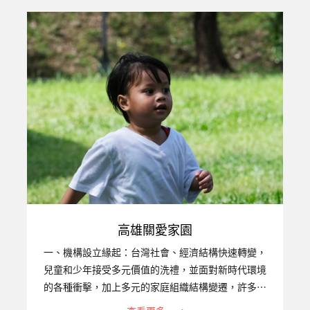
以擔負育兒照顧的家庭功能已漸顯不足，再加上台灣
近年失業率、自殺率偏高，除了對家庭內之兒童少年
造成很大影響外，也衍生出許多破碎、失去功能的家
庭和失親無依的兒童，以及因毒癮而感染愛滋，甚至
禍及下一代的高風險家庭，社團法人台灣關愛之家協
會高雄婦幼部，94年便開始照顧遭受困境的婦女、兒
童，2011年11月成立的『…
高雄關愛家園
一、機構設立緣起：台灣社會、經濟結構快速轉變，
兒童和少年接受多元價值的洗禮，並面對新時代環境
的各種衝擊，加上多元的家庭組織結構變遷，許多家
庭原本的功能銳減，不但無法承擔保護、教養子女之