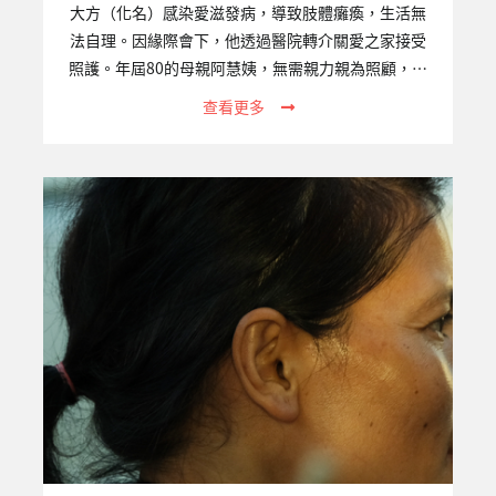
大方（化名）感染愛滋發病，導致肢體癱瘓，生活無
法自理。因緣際會下，他透過醫院轉介關愛之家接受
照護。年屆80的母親阿慧姨，無需親力親為照顧，確
實減輕許多身心負擔，也重獲開朗笑容。儘管經濟不
查看更多
甚充裕，她依然堅持每月前往屏東中心探訪。途中阿
慧姨必須搭火車，換公車，再步行一段不算近的距
離；而她身上的斗笠和側背包，將她的身影擠壓得易
發佝僂。她總會待上一整個下午，跟大方叨叨絮絮說
著話，陽光灑落，這便是屏東中心的日常。一、專案
關注的議題愛滋感染者經由穩定服藥治療後，平均餘
命與常人無異，然而許多愛滋感染者因為疾病及服用
藥物、病情曝光及社會污名標籤等原因，無法求助於
原先的支援網路而成為社會的邊緣者。…