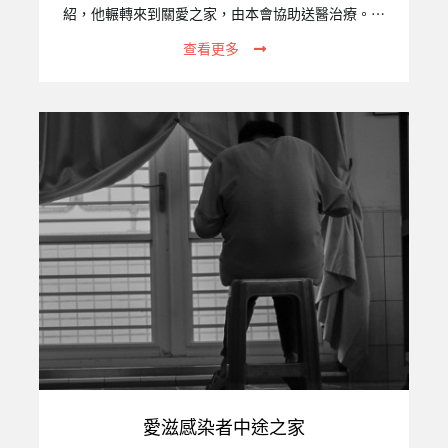
紹，他輾轉來到關愛之家，由本會協助送醫治療。歷
經近兩個月的治療，小牛生命跡象終於穩定了。出院
查看更多
時，小牛必須戴著氧氣機，並經由血氧監測儀、抽痰
機等醫療設備輔助，才能回到關愛之家。不過，從出
院至今，小牛展現了強烈的求生意志，每天努力長
大，慢慢不再仰賴氧氣機及抽痰機。一、專案關注的
議題統計至2020年12月底止，在台女性外籍移工（產
業與社福合計）已達382,028人。在台工作期間，她
們若不小心意外懷孕，常因害怕遭到遣返而逃跑，成
為無證移工。她們不敢去醫院產檢、也通常不會選擇
主動去醫院生產，…
愛滋感染者中途之家