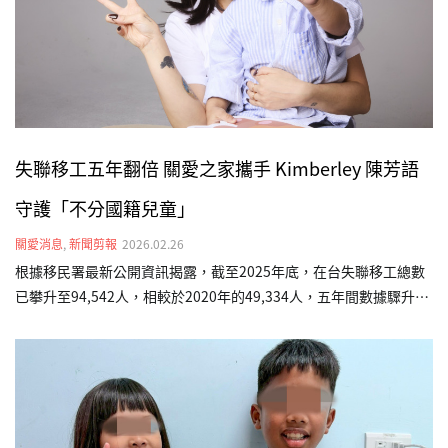
新聞網、CTWANT、yahoo新聞（台灣新生報轉載）、…
失聯移工五年翻倍 關愛之家攜手 Kimberley 陳芳語
守護「不分國籍兒童」
關愛消息
,
新聞剪報
2026.02.26
根據移民署最新公開資訊揭露，截至2025年底，在台失聯移工總數
已攀升至94,542人，相較於2020年的49,334人，五年間數據驟升近
一倍。這項數據背後，很可能隱藏著無數「黑戶寶寶」的生存困
境。為此，台灣關愛基金會（關愛之家）發起「不分國籍兒童全日
型照顧計畫」，並邀請五度出任公益大使的藝人 Kimberley 陳芳語
現身說法，呼籲社會大眾關注這群在社會縫隙中掙扎的小生命，確
保他們能獲得基本的生存權利。在台灣關愛基金會受助的孩子中，
現年3歲的印尼籍男孩「海軍」（化名）便是典型個案。海軍媽媽懷