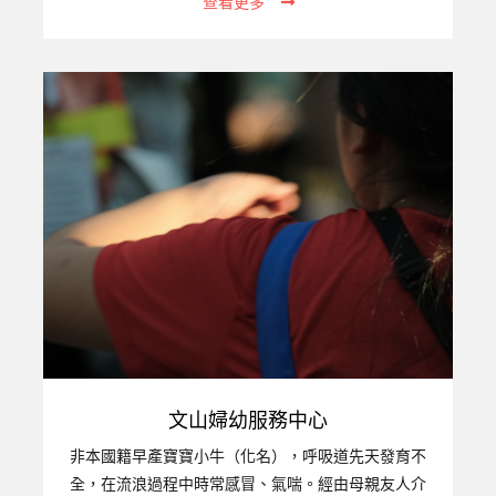
查看更多
職責，甚至成為侵害子女的源頭。【財團法人台灣關
愛基金會附設高雄市私立關愛家園】應運而生，以減
輕社會負擔。二、機構設立宗旨：不分年齡、性別、
種族、國籍與宗教，提供安置服務、照顧、心理輔
導、生活補助，讓收容者都能感受到家的溫暖與生命
的尊嚴。以尊重和關懷延續家庭的溫暖，提供孩子們
更適切的專業服務，讓失家的孩子們能揮別陰霾、接
納自己並關愛別人。三、服務對象：提供床0至6歲幼
兒，一共12個床位。四、服務項目：生活照護：…
文山婦幼服務中心
非本國籍早產寶寶小牛（化名），呼吸道先天發育不
全，在流浪過程中時常感冒、氣喘。經由母親友人介