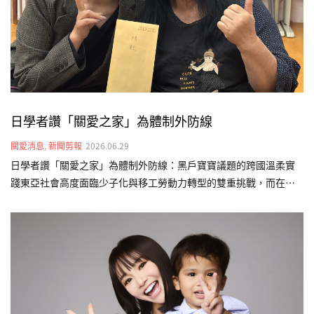
資源，為其規劃個人化的早期療育計畫，結合物理、語言及職能治
療，…
日學者讚「關愛之家」為體制外防線
關愛消息
,
新聞剪報
2026.06.29
日學者讚「關愛之家」為體制外防線：黑戶寶寶議題的跨國溫柔實
踐東亞社會高度面臨少子化與移工勞動力轉型的雙重挑戰，而在制
度縫隙中降生的「非本國籍婚生及非婚生子女」（俗稱黑戶寶
寶），正成為跨國界面臨的社會課題。今（115）年初，日本福祉大
學經濟學部教授磯部美里前往台灣關愛基金會（關愛之家）文山婦
幼部實地參訪，在這場台、日跨文化交流中，看見關愛之家在東亞
社福實踐上的獨特性，更意外映照出影視作品與現實生命互文的關
懷。👉 敬邀各界支持「不分國籍兒童全日型照顧計畫」，讓孩子們
擁有值得的未來。 更多新聞請見：三立新聞網、自由電子報、中時