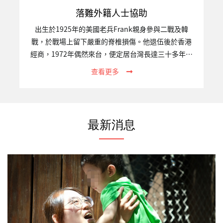
落難外籍人士協助
出生於1925年的美國老兵Frank親身參與二戰及韓
戰，於戰場上留下嚴重的脊椎損傷。他退伍後於香港
經商，1972年偶然來台，便定居台灣長達三十多年。
2015年，臥病在床的他經友人轉介至關愛之家接受照
查看更多
護。受限於出入境法規，多年來堅持每逢三個月便要
飛到香港一次，直至重病，他仍念茲在茲簽證過期的
問題。身懷軍人的傲骨，臨終時，Frank拒絕醫療搶
救，決定有尊嚴地離開人世。告別式時，許多美國軍
最新消息
人前來致上敬意，棺木上覆蓋著美國國旗，標準的美
國軍禮。最後，我們遵照Frank的遺願，以花葬的形
式永留在這塊他深愛的土地上。一、專案關注的議題
跨國人口流動已是現今高度全球化的重大現象，然而
不論遷徙動機為何，…