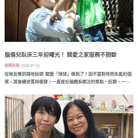
腦傷兒臥床三年迎曙光！ 關愛之家服務不間斷
新聞剪報
2026.07.31
從無反應到撐地抬頭 關愛「球球」做到了！因不當對待而失能的個
案，其後續安置與復健，一直是社福體系關注的焦點。近期，一名
曾因遭不當對待導致嚴重腦傷的本國籍幼兒「球球」（化名），經
台灣關愛基金會（關愛之家）介入後終於看見曙光。歷時長達三年
的早期療育介入，從原本完全無法翻身，如今已能靠雙手撐地抬頭
並短暫坐正，展現生命韌性，也為重度腦傷兒的早療介入樹立成功
範例。球球剛來到關愛之家時，除了不當對待造成的腦傷外，還伴
隨嚴重的發展遲緩。當時的他缺乏對外連結的能力，不會翻身、極
少發出聲音，多數時間只能靜靜躺在床上。照顧團隊隨即連結外部