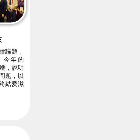
來
續議題，
。今年的
開端，說明
問題，以
終結愛滋