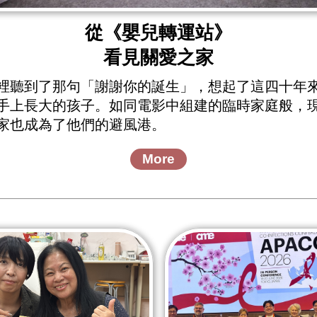
從《嬰兒轉運站》
看見關愛之家
裡聽到了那句「謝謝你的誕生」，想起了這四十年
手上長大的孩子。如同電影中組建的臨時家庭般，
家也成為了他們的避風港。
More