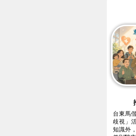
台東馬
歧視」
知識外