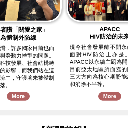
APACC
學者讚「關愛之家」
HIV防治的未
為體制外防線
現今社會發展離不開永
灣，許多國家目前也面
面對HIV防治上亦是
與勞動力轉型的問題。
APACC以永續主題為
科技發展、社會結構轉
目前亞太地區所面臨的
的影響，而我們站在這
三大方向為核心期盼能
流中，守護著未被體制
和消除不平等。
落。
More
More