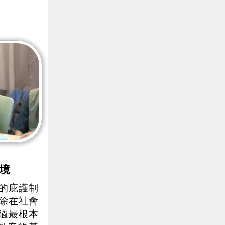
境
的庇護制
除在社會
過最根本