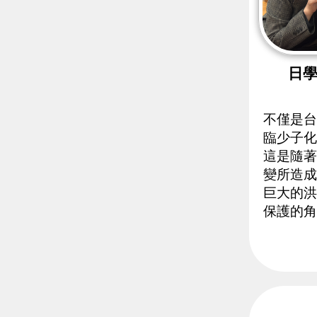
日
不僅是台
臨少子化
這是隨著
變所造成
巨大的洪
保護的角