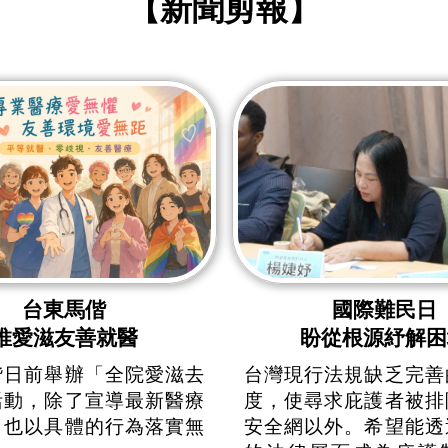
【新聞剪報】
台東馬偕
國際難民日
推愛滋友善就醫
盼從根源紓解困
偕日前舉辦「全院愛滋去
台灣現行法規缺乏完善
活動，除了宣導最新醫療
度，使尋求庇護者被排
，也以具體的行為落實無
安全網以外。希望能透