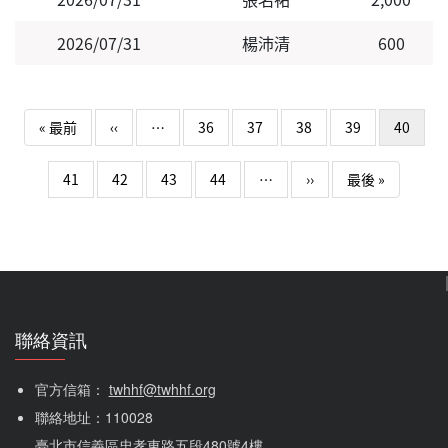
2026/07/31
楊沛清
600
Pagination
First page
Previous page
« 最前
‹‹
…
36
37
38
39
40
下一頁
Last page
41
42
43
44
…
››
最後 »
聯絡資訊
官方信箱： 
twhhf@twhhf.org
聯絡地址：110028
臺北市信義區忠孝東路五段480號4樓