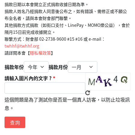
捐款日期以本會開立正式捐款收據日期為準。
捐款人姓名乃經捐款人同意後公布之，如有錯誤、需修正或不願公
布全名者，請與本會財會部門聯繫。
其他捐款方式捐款（如街口支付、LinePay、MOMO樂公益），會於
隔月15日前完成收據開立。
聯繫方式：財會部 02-2738-9600 #15 #16 或 e-mail： 
twhhf@twhhf.org
請詳閱本會【
隱私權政策
】
捐款年份
捐款月份
請輸入圖片內的文字 ?
這個問題是為了測試你是否是一個真人訪客，以防止垃圾訊
息。