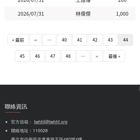
2026/07/31
林偉傑
1,000
Pagination
First page
Previous page
« 最前
‹‹
…
40
41
42
43
44
下一頁
Last page
45
46
47
48
…
››
最後 »
聯絡資訊
官方信箱： 
twhhf@twhhf.org
聯絡地址：110028
臺北市信義區忠孝東路五段480號4樓