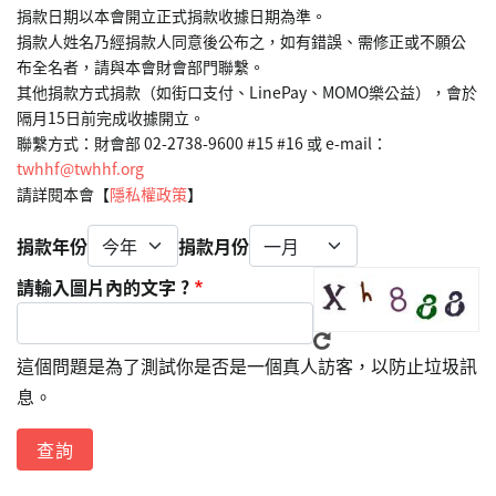
捐款日期以本會開立正式捐款收據日期為準。
捐款人姓名乃經捐款人同意後公布之，如有錯誤、需修正或不願公
布全名者，請與本會財會部門聯繫。
其他捐款方式捐款（如街口支付、LinePay、MOMO樂公益），會於
隔月15日前完成收據開立。
聯繫方式：財會部 02-2738-9600 #15 #16 或 e-mail： 
twhhf@twhhf.org
請詳閱本會【
隱私權政策
】
捐款年份
捐款月份
請輸入圖片內的文字 ?
這個問題是為了測試你是否是一個真人訪客，以防止垃圾訊
息。