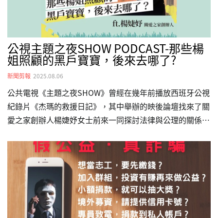
們、陪他們慢慢長大！…
公視主題之夜SHOW PODCAST-那些楊
姐照顧的黑戶寶寶，後來去哪了?
新聞剪報
2025.08.06
公共電視《主題之夜SHOW》曾經在幾年前播放西班牙公視
紀錄片《杰瑪的救援日記》，其中舉辦的映後論壇找來了關
愛之家創辦人楊婕妤女士前來一同探討法律與公理的關係。
在今年，《杰瑪的救援日記》以及映後論壇《為了公理，我
犯法對嗎？》一起重播，主題之夜的助理珮筠趁這個機會採
訪楊姐，來問問這些被關愛之家照顧的「黑戶寶寶」們，會
遇到什麼樣的問題。🎥 主題：那些楊姐照顧的黑戶寶寶，
後來去哪了？採訪者：珮筠（節目助理）來賓：楊婕妤（關
愛之家創辦人）本集收聽重點：00:31 關愛之家的起點和發
展01:04 外籍移工為什麼要逃跑？03:16 孩子出生後沒有左