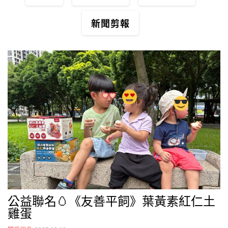
新聞剪報
公益聯名🥚《友善平飼》葉黃素紅仁土
雞蛋