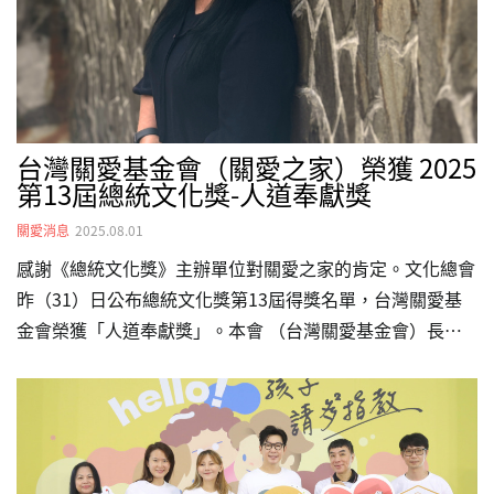
不被利用，愛心更有力！☎️ 關愛之家行政專線：02-2738-
9600🌐 官網：http://www.twhhf.org…
台灣關愛基金會（關愛之家）榮獲 2025
第13屆總統文化獎-人道奉獻獎
關愛消息
2025.08.01
感謝《總統文化獎》主辦單位對關愛之家的肯定。文化總會
昨（31）日公布總統文化獎第13屆得獎名單，台灣關愛基
金會榮獲「人道奉獻獎」。本會 （台灣關愛基金會）長期
提供愛滋感染者及弱勢移工婦女的照顧與支持，更主動救援
極少被關注、由失聯移工父母所生的「黑戶寶寶」，並堅持
提供這些孩子醫療照護與庇護，一路以來照顧並相互支持這
些需要被幫助的朋友們近40年。對於獲得此一殊榮，創辦人
楊婕妤表示，希望將這份榮耀分享給所有關愛之家的工作同