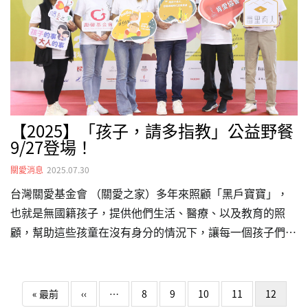
仁、志工、善心人士與社福夥伴。正因為大家的認同與熱情
相助，我們才能數十年不間斷，持續陪伴受愛滋影響的朋
友、弱勢兒少、懷孕移工婦女、黑戶寶寶與落難外籍人士，
…
【2025】「孩子，請多指教」公益野餐
9/27登場！
關愛消息
2025.07.30
台灣關愛基金會 （關愛之家）多年來照顧「黑戶寶寶」，
也就是無國籍孩子，提供他們生活、醫療、以及教育的照
顧，幫助這些孩童在沒有身分的情況下，讓每一個孩子們安
全地成長、學習和探索他們的潛能，實現一個值得期待的未
來。陪伴是最深遠的教育，在人際關係漸趨疏離的數位時
Pagination
代，由心偲教育發起、結合28家中小企業共同響應的《孩
First page
Previous page
« 最前
‹‹
…
8
9
10
11
12