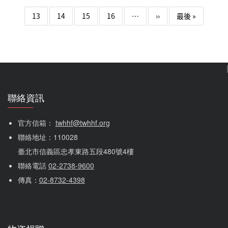
子，請多指教｜企業聯合公益野餐活動》，今(7/30)舉辦啟
動記者會，公益大使品冠溫暖獻聲，與企業主合唱公益主題
下一頁
Last page
13
14
15
16
…
››
最後 »
曲MV首度公開，現場並與28家企業代表共同宣示「311陪
伴主張」，呼籲社會重視陪伴、重建家庭與企業的價值，並
預告將於9月27日（六）於台北圓山花博花海廣場舉辦大型
公益野餐。(附錄：…
聯絡資訊
官方信箱： 
twhhf@twhhf.org
聯絡地址：110028
臺北市信義區忠孝東路五段480號4樓
聯絡電話 
02-2738-9600
傳真：
02-8732-4398