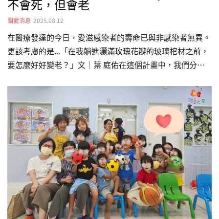
不會死，但會老
關愛消息
2025.08.12
在醫療發達的今日，愛滋感染者的壽命已與非感染者無異。
更該考慮的是...「在我躺進灑滿玫瑰花瓣的玻璃棺材之前，
要怎麼好好變老？」文｜葉 庭佑在這個計畫中，我們分別
訪談了八位不同年齡層的愛滋感染者，從27歲到57歲，跨
度三十年。我們集結了不同年齡、生理性別、性傾向受訪者
的想法，揉合在這篇文章中，以不同性別或年齡的三人對話
形式，呈現愛滋感染者社群對於老化與長照的想像與感受。
閱讀更多