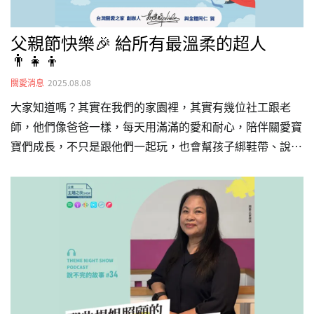
父親節快樂🎉 給所有最溫柔的超人
👨‍👧‍👦
關愛消息
2025.08.08
大家知道嗎？其實在我們的家園裡，其實有幾位社工跟老
師，他們像爸爸一樣，每天用滿滿的愛和耐心，陪伴關愛寶
寶們成長，不只是跟他們一起玩，也會幫孩子綁鞋帶、說故
事，扮演好爸爸的角色。假如寶寶們哭了，他們就像一座溫
暖的山，溫柔又堅定的接住所有眼淚以及情緒。對家園的孩
子來說，他們不只是老師，更像是陪在身邊的「爸爸」。在
孩子的成長路上，除了老師們，還有好多好多關心我們的叔
叔阿姨、哥哥姐姐們，像一雙雙看不見的手，在背後默默支
持著我們，一起守護每個小小夢想：父親節快到了，我們想
說聲——謝謝你們成為孩子們生命中的那份「溫暖的力
量」，讓他們相信：世界上真的有一群人願意無條件愛他