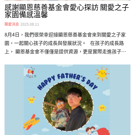
感謝顯恩慈善基金會愛心探訪 關愛之子
家園備感溫馨
關愛消息
2025.08.11
8月4日，我們很榮幸迎接顯恩慈善基金會來到關愛之子家
園，一起關心孩子的成長與發展狀況。⠀在孩子的成長路
上， 顯恩基金會不僅僅是提供資源，更是實際走進孩子們
的日常，細心了解這一年來在早療、醫療與生活支持上的進
步與挑戰。⠀在顯恩基金會的協助下，部分孩子從原本難以
行走，逐漸能夠快樂跑跳；有人開始開口說話，甚至成為活
動中的致詞代表；有人在穩定的照顧下，得以自在地開懷大
笑、探索世界；也有人傳來喜訊，即將迎接新家庭的到來。
這些小小的里程碑，背後都有他們的支持作為後盾。⠀我們
相信，每一位孩子的成長，都值得被看見，每一份善意，都
能在他們生命中發酵、開花。感謝顯恩慈善基金會，用實際
行動陪伴我們，…