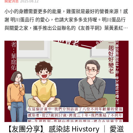
關愛消息
2025.08.12
小小的身體需要更多的能量，雞蛋就是最好的營養來源！感
謝 明川蛋品行 的愛心，也請大家多多支持喔。明川蛋品行
與關愛之家，攜手推出公益聯名的《友善平飼》葉黃素紅仁
土雞蛋每售出一盒雞蛋，將提撥 2%營收捐助關愛之家，支
持孩子們的生活與成長。 邀您一起用行動支持，把好蛋帶
回家https://www.egg-eggs.com/Mobile: 0966-657-
066Line ID: Yayaya999990
【友團分享】 感染誌 Hivstory ｜ 愛滋