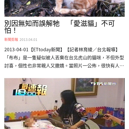
別因無知而誤解牠 「愛滋貓」不可
怕！
新聞剪報
2013.04.01
2013-04-01【ETtoday新聞】【記者林育綾／台北報導】
「布布」是一隻疑似被人丟棄在台北虎山的貓咪，不但外型
討喜，個性也非常親人又撒嬌。當照片一公佈，很快有人表
示認養意願；但知道牠是一隻「愛滋貓」後，一個個聞風喪
膽。其實貓愛滋並不會傳染給人類，牠也擁有幸福的權利，
而且只要好好照顧，終其一生不會發病，甚至還能跟其他的
貓維持正常社交生活。 ▲疑似被棄養在山中。（圖／Anan
／Jasmin提供） 住在台北的Anan是個平凡上班族，去年冬
天照慣例到虎山運動時，發現了一隻乾淨漂亮、尊貴肥胖，
毛色也柔軟光亮的流浪貓，牠就是「布布」。待在這樣的地