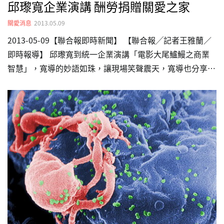
邱瓈寬企業演講 酬勞捐贈關愛之家
關愛消息
2013.05.09
2013-05-09【聯合報即時新聞】 【聯合報╱記者王雅蘭／
即時報導】 邱瓈寬到統一企業演講「電影大尾鱸鰻之商業
智慧」，寬導的妙語如珠，讓現場笑聲震天，寬導也分享了
當大尾要有膽識和眼光的心得。 統一集團總經理羅智先知
道寬導一直有為關愛之家默默捐獻，他也送出肉燥麵與招牌
水餃，還有其他產品與日用品請寬導轉送給關愛之家的小朋
友，寬導也捐出自己的演講費用，並在母親節前夕陪小朋友
一起吃肉燥麵，她還酸文化部說，和小朋友一起吃泡麵，比
吃大餐感覺更好。 【2013/05/09 聯合報】 寬姐帶了很多愛
心物資有泡麵跟水餃，事前寬姐還去準備了單位缺少的消耗
品尿布，提前到關愛之家跟大家過母親節，…