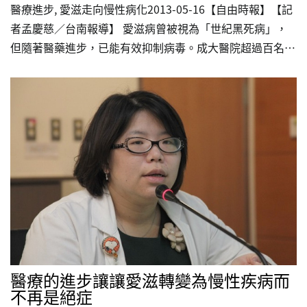
醫療進步, 愛滋走向慢性病化2013-05-16【自由時報】【記
者孟慶慈／台南報導】 愛滋病曾被視為「世紀黑死病」，
但隨著醫藥進步，已能有效抑制病毒。成大醫院超過百名服
用抗病毒藥的感染者，10多年來正常生活，曾經發病危急者
中有80%以上脫離險境，依醫學進步的速度看來，愛滋感染
者痊癒指日可待。 成大醫院內科部感染科醫師李佳雯表
示，台灣在1984年出現第一例愛滋感染者。成大醫院1988
年收到第一位病例，到2012年底，累計照顧1400多名感染
者，百名以上的感染者，服用抗病毒藥超過10年，最久超過
20年，規則服藥者都正常生活、工作，也不乏出國旅遊、留
學。 李佳雯指出，即使沒吃藥而發病的病人，…
醫療的進步讓讓愛滋轉變為慢性疾病而
不再是絕症