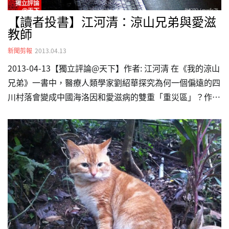
【讀者投書】江河清：涼山兄弟與愛滋
教師
新聞剪報
2013.04.13
2013-04-13【獨立評論@天下】作者: 江河清 在《我的涼山
兄弟》一書中，醫療人類學家劉紹華探究為何一個偏遠的四
川村落會變成中國海洛因和愛滋病的雙重「重災區」？作者
指出戰後中國的族群政策、經濟快速變遷、不平衡的地區發
展，迫使身為少數民族的諾蘇人落入政治經濟邊緣，於是諾
蘇青年紛紛出走闖盪，並以海洛因尋求精神快感與象徵消費
力，愛滋病毒也就跟著藥物在這偏鄉小村裡迅速傳播流動。
類似諾蘇人的邊緣愛滋故事也在世界各地以不同形式發生，
不論是通過共用針頭或性行為傳染，愛滋病毒傳播的主要群
體都有一個共同的特質：他們都是各個社會中的邊緣、劣勢
成員，而各個社會對於愛滋的污名也常衍生於既有的社會偏
見。所以…