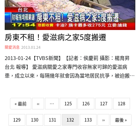
方，可想而知是被棄養的。但Anan…
房東不租！愛滋病之家5度搬遷
關愛消息
2013.01.24
2013-01-24【TVBS新聞】【記者：侯慶莉 攝影：楊育昇
台北 報導】 愛滋病關愛之家專門收容無家可歸的愛滋病
患，成立以來，每隔幾年就會因為當地居民抗爭，被迫搬
家，7年前關愛之家從大安區搬到信義區，租了2層樓收容了
32名病友，原以為可以在此終老，想不到房東打算賣房子，
Pagination
病友們只能住到年底就得另覓新居，5度搬遷，讓關愛之家
First page
Previous page
« 最前
‹‹
…
125
126
127
128
不勝苦惱。關愛之家協會秘書長楊婕妤：「他住在這裡7、8
年了。」小小的空間裡擺滿病床，床上躺的全是愛滋病患，
下一頁
Last p
129
130
131
132
133
››
最後 »
他們無家可歸，只有「關愛之家」敞開大門，收容他們。
關愛之家協會志工：「生活有困難嗎？」往關愛之家的地下