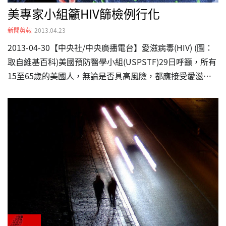
美專家小組籲HIV篩檢例行化
新聞剪報
2013.04.23
2013-04-30【中央社/中央廣播電台】愛滋病毒(HIV) (圖：
取自維基百科)美國預防醫學小組(USPSTF)29日呼籲，所有
15至65歲的美國人，無論是否具高風險，都應接受愛滋病
毒(HIV)篩檢。這項變革或許有助於減少和HIV篩檢有關的歧
視。 具影響力的美國預防醫學小組提出這項新指南，與美
國疾病管制暨預防中心(CDC)的長期建議一致，亦即所有15
至65歲的美國人，無論風險高低，都應接受篩檢。 這個由
政府資助、醫生和科學家組成的小組早在2005年就公布指
南，建議高風險個人應接受HIV篩檢。 專家表示，刊登在
「內科醫學年鑑(Annals of Internal Medicine)」…