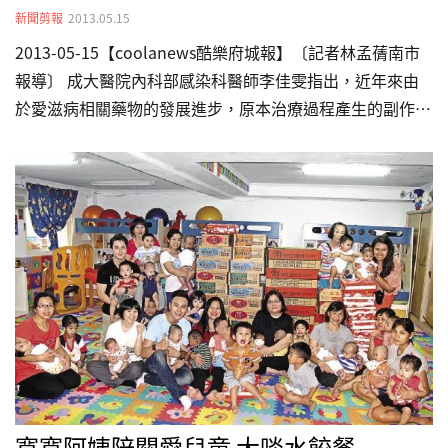
新聞剪報
2013.05.15
2013-05-15【coolanews酷樂府城報】〔記者林孟蒨南市
報導〕 成大醫院內科部感染科醫師李佳雯指出，近年來由
於愛滋病相關藥物的發展進步，原本治療過程產生的副作用
也可以逐漸改善，患者只要能夠早期診斷，透過規則服藥追
蹤，愛滋病已隨著醫療進步，而成為「慢性疾病」。 李佳
雯醫師表示，「愛滋病」現已隨著醫療進步而走向慢性化，
衛生署自一九九七年起，免費提供愛滋感染者，每月約二萬
元台幣的俗稱「雞尾酒療法」之高效能抗病毒治療，及相關
醫療費用，不但可降低感染者死亡率至百分之二，亦可有效
降低傳染給其他人機會，讓患者的人生從黑暗迎向彩色人
生。 李佳雯醫師說，感染愛滋病毒已不再是「世紀黑死
病」，…
寬寬阿姨陪關愛兒童 大啖水餃餐