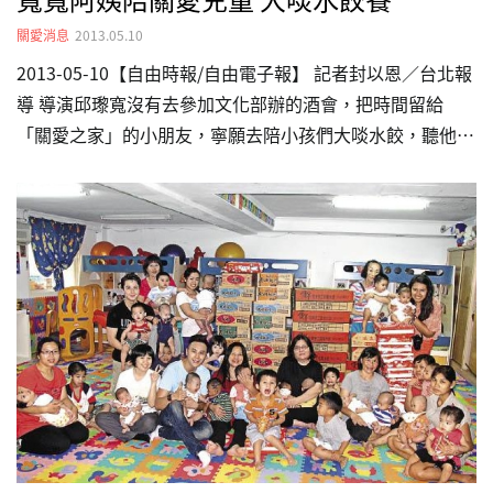
關愛消息
2013.05.10
2013-05-10【自由時報/自由電子報】 記者封以恩／台北報
導 導演邱瓈寬沒有去參加文化部辦的酒會，把時間留給
「關愛之家」的小朋友，寧願去陪小孩們大啖水餃，聽他們
開心叫她「寬寬阿姨」! 邱瓈寬日前在臉書上表達對沒受邀
文化部酒會引起網友熱烈響應按讚，雖然接到文化部「補
救」邀約，但邱瓈寬還是把時間留給了每周都要去探訪的
「關愛之家」小朋友們，她這次還帶著企業贊助的冷凍水
餃、泡麵等大批物資，讓這些沒有媽媽陪伴的小朋友可以提
前過個暖洋洋的母親節。 昨晚她在現場和工作人員用大鍋
煮餃子上桌，看著小朋友大口吃水餃覺得很開心，雖然以往
她都低調探訪，有時碰到來當志工的學生團體就覺得台灣仍
有很多不錯的孩子，…