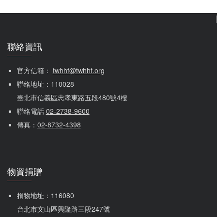
室走，空間更侷促了，天花板漏水不說，還瀰漫著一股怪
味，…
聯絡資訊
官方信箱： 
twhhf@twhhf.org
聯絡地址：110028
臺北市信義區忠孝東路五段480號4樓
聯絡電話 
02-2738-9600
傳真：
02-8732-4398
物資捐贈
捐物地址：116080 
台北市文山區興隆路三段247號