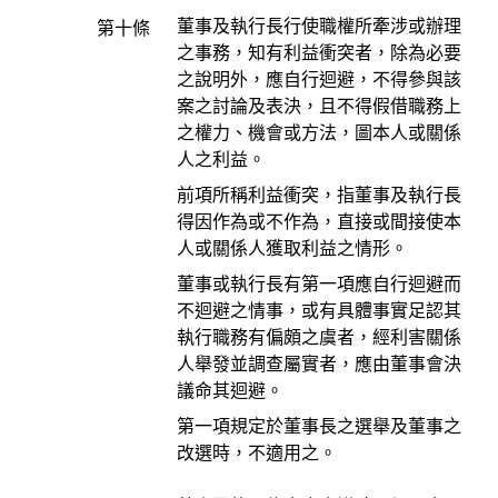
董事及執行長行使職權所牽涉或辦理
第十條
之事務，知有利益衝突者，除為必要
之說明外，應自行迴避，不得參與該
案之討論及表決，且不得假借職務上
之權力、機會或方法，圖本人或關係
人之利益。
前項所稱利益衝突，指董事及執行長
得因作為或不作為，直接或間接使本
人或關係人獲取利益之情形。
董事或執行長有第一項應自行迴避而
不迴避之情事，或有具體事實足認其
執行職務有偏頗之虞者，經利害關係
人舉發並調查屬實者，應由董事會決
議命其迴避。
第一項規定於董事長之選舉及董事之
改選時，不適用之。