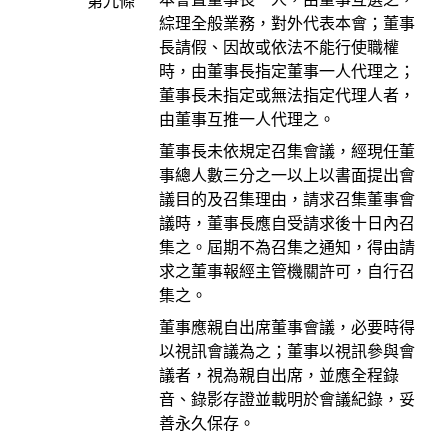
第九條
綜理全般業務，對外代表本會；董事
長請假、因故或依法不能行使職權
時，由董事長指定董事一人代理之；
董事長未指定或無法指定代理人者，
由董事互推一人代理之。
董事長未依規定召集會議，經現任董
事總人數三分之一以上以書面提出會
議目的及召集理由，請求召集董事會
議時，董事長應自受請求後十日內召
集之。屆期不為召集之通知，得由請
求之董事報經主管機關許可，自行召
集之。
董事應親自出席董事會議，必要時得
以視訊會議為之；董事以視訊參與會
議者，視為親自出席，並應全程錄
音、錄影存證並載明於會議紀錄，妥
善永久保存。