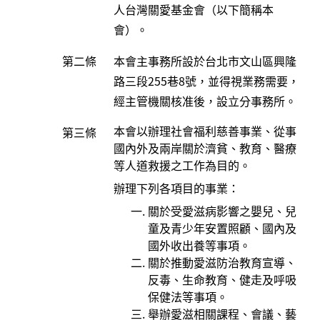
人台灣關愛基金會（以下簡稱本
會）。
第二條
本會主事務所設於台北市文山區興隆
路三段255巷8號，並得視業務需要，
經主管機關核准後，設立分事務所。
本會以辦理社會福利慈善事業、從事
第三條
國內外及兩岸關於濟貧、教育、醫療
等人道救援之工作為目的。
辦理下列各項目的事業：
關於受愛滋病影響之嬰兒、兒
童及青少年安置照顧、國內及
國外收出養等事項。
關於推動愛滋防治教育宣導、
反毒、生命教育、健走及呼吸
保健法等事項。
舉辦愛滋相關課程、會議、藝