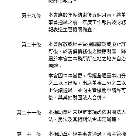
險評估報告。
本會應於年度結束後五個月內，將董
第十九條
事會通過之前一年度工作報告及財務
報表送主管機關備查。
本會解散或經主管機關撤銷或廢止許
第二十條
可後，於清償債務後之賸餘財產，歸
屬於本會主事務所所在地之地方自治
團體。
本會因情事變更，得經全體董事四分
之三以上出席，出席董事三分之二以
上決議通過，並向主管機關申請許可
後，與其他財團法人合併。
本捐助章程未規定事項悉依財團法人
第二十一條
法、民法及其相關法令規定辦理。
本捐助章程經董事會通過，報主管機
第二十二條