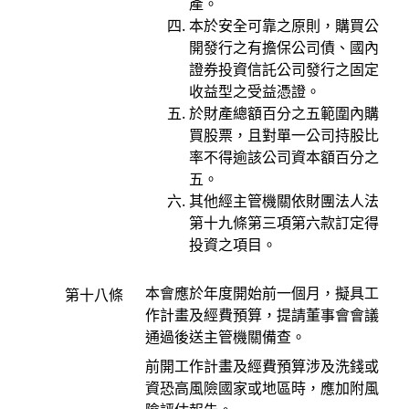
產。
本於安全可靠之原則，購買公
開發行之有擔保公司債、國內
證券投資信託公司發行之固定
收益型之受益憑證。
於財產總額百分之五範圍內購
買股票，且對單一公司持股比
率不得逾該公司資本額百分之
五。
其他經主管機關依財團法人法
第十九條第三項第六款訂定得
投資之項目。
本會應於年度開始前一個月，擬具工
第十八條
作計畫及經費預算，提請董事會會議
通過後送主管機關備查。
前開工作計畫及經費預算涉及洗錢或
資恐高風險國家或地區時，應加附風