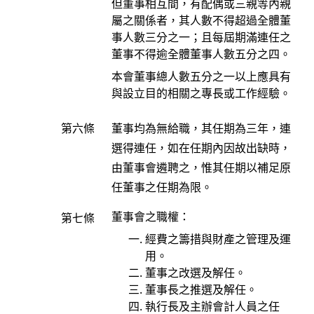
但董事相互間，有配偶或三親等內親
屬之關係者，其人數不得超過全體董
事人數三分之一；且每屆期滿連任之
董事不得逾全體董事人數五分之四。
本會董事總人數五分之一以上應具有
與設立目的相關之專長或工作經驗。
第六條
董事均為無給職，其任期為三年，連
選得連任，如在任期內因故出缺時，
由董事會遴聘之，惟其任期以補足原
任董事之任期為限。
董事會之職權：
第七條
經費之籌措與財產之管理及運
用。
董事之改選及解任。
董事長之推選及解任。
執行長及主辦會計人員之任