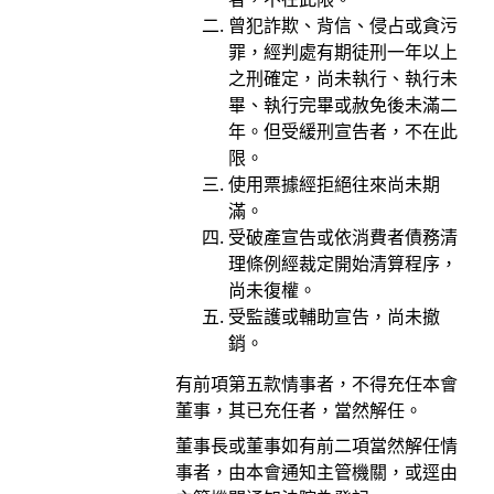
曾犯詐欺、背信、侵占或貪污
罪，經判處有期徒刑一年以上
之刑確定，尚未執行、執行未
畢、執行完畢或赦免後未滿二
年。但受緩刑宣告者，不在此
限。
使用票據經拒絕往來尚未期
滿。
受破產宣告或依消費者債務清
理條例經裁定開始清算程序，
尚未復權。
受監護或輔助宣告，尚未撤
銷。
有前項第五款情事者，不得充任本會
董事，其已充任者，當然解任。
董事長或董事如有前二項當然解任情
事者，由本會通知主管機關，或逕由