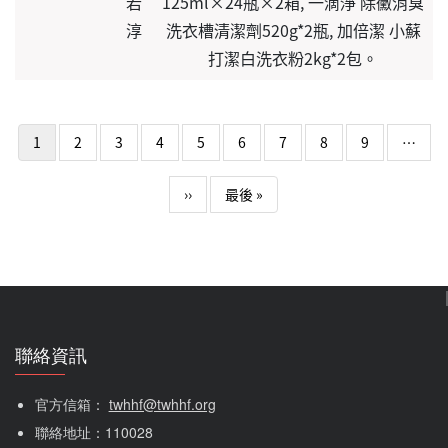
若
125ml×24瓶×2箱, 一滴淨 除黴消臭
淳
洗衣槽清潔劑520g*2瓶, 加倍潔 小蘇
打潔白洗衣粉2kg*2包。
Pagination
1
2
3
4
5
6
7
8
9
…
下一頁
Last page
››
最後 »
聯絡資訊
官方信箱： 
twhhf@twhhf.org
聯絡地址：110028