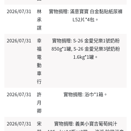
2026/07/31
林
實物捐贈: 滿意寶寶 白金黏貼紙尿褲
承
L52片*4包。
謀
2026/07/31
幸
實物捐贈: S-26 金愛兒樂1號奶粉
福
850g*1罐, S-26 金愛兒樂3號奶粉
電
1.6kg*1罐。
動
車
行
2026/07/31
許
實物捐贈: 浴巾*1箱。
月
卿
2026/07/31
宋
實物捐贈: 義美小寶吉葡萄純汁