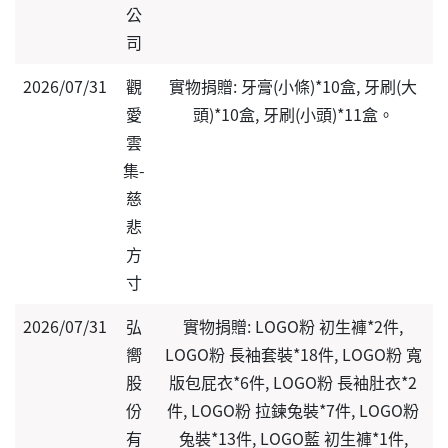
公
司
2026/07/31
觀
實物捐贈: 牙膏(小條)*10盒, 牙刷(大
愛
頭)*10盒, 牙刷(小頭)*11盒。
雲
集-
慈
悲
方
寸
2026/07/31
弘
實物捐贈: LOGO粉 初生褲*2件,
嚮
LOGO粉 長袖套裝*18件, LOGO粉 寬
股
版包屁衣*6件, LOGO粉 長袖肚衣*2
份
件, LOGO粉 拉鍊兔裝*7件, LOGO粉
有
兔裝*13件, LOGO藍 初生褲*1件,