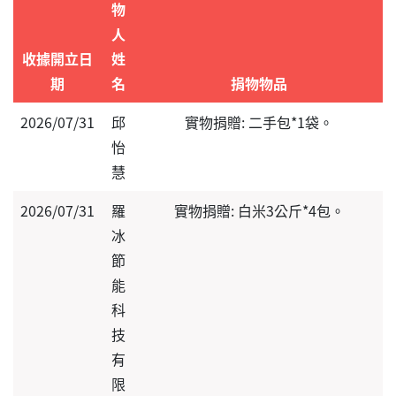
物
人
收據開立日
姓
期
名
捐物物品
2026/07/31
邱
實物捐贈: 二手包*1袋。
怡
慧
2026/07/31
羅
實物捐贈: 白米3公斤*4包。
冰
節
能
科
技
有
限