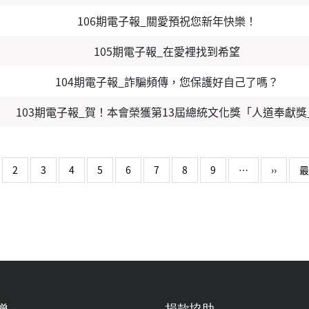
106期電子報_關愛預祝您新年快樂！
105期電子報_在愛裡找到希望
104期電子報_詐騙頻傳，您保護好自己了嗎？
103期電子報_賀！本會榮獲第13屆總統文化獎「人道奉獻獎
下一頁
2
3
4
5
6
7
8
9
…
››
最