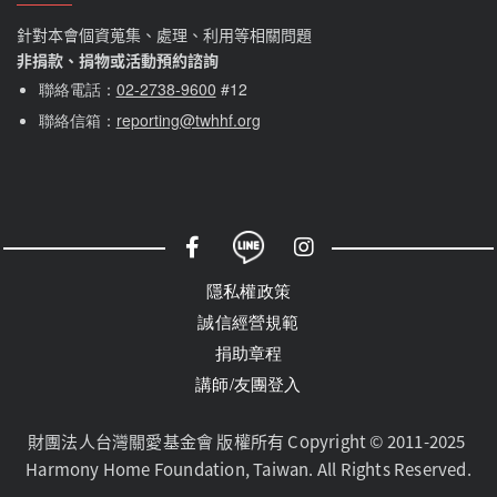
避免感染愛滋病毒。
針對本會個資蒐集、處理、利用等相關問題
什麼情況需要去醫院進行PEP？
非捐款、捐物或活動預約諮詢
如果與愛滋病毒感染者(或不確定對方的愛滋病毒
聯絡電話：
02-2738-9600
#12
感染狀況)，有無套性行為或共用針具，或被其咬
聯絡信箱：
reporting@twhhf.org
傷而可見血液等情形者，建議在暴露後72小時內
儘速至預防性投藥之醫院接受醫師的專業評估，
以確定是否需要預防性投藥，若超過七天則無預
防效果。
社群選單
隱私權選單
隱私權政策
誠信經營規範
捐助章程
講師/友團登入
財團法人台灣關愛基金會 版權所有 Copyright © 2011-2025 
Harmony Home Foundation, Taiwan. All Rights Reserved.