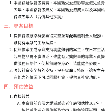
本國籍疑似愛滋寶寶、本國籍受愛滋影響愛滋兒童青
少年、本國籍愛滋婦女、本國籍愛滋成人以及本國籍
愛滋老年人（合併其他疾病）
三、專案目標
提供愛滋感染群體獲得完整並有配套機制全人服務，
維持有尊嚴的生命延續。
使無依案主或家庭支持功能薄弱的案主，在日常生活
起居物品需不虞匱乏，也能有足夠數量的專業人員提
供服務及陪伴，使其無論在身心上皆能健全發展。
喚起社會安全網的支持，提升家庭支持度，讓案主在
有能力的情況下可以回歸社會，提供其社會功能。
四、預估效益
直接效益
本會目前容留之愛滋感染者年底預估達102名。
協助感染者安置住所及食宿，避免流落街頭，使