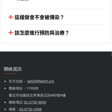
這樣做會不會被傳染？
倘若水中具有愛滋病毒且皮膚具有傷口
不會。愛滋病毒無法存活於淡水、海水或泳池消
該怎麼進行預防與治療？
毒水中，若少量出血病毒會快速死亡，因此游泳
暴露愛滋病毒前預防性投藥（PrEP）
並無感染愛滋病毒之虞。
PrEP是什麼？
與感染者接吻或者接觸到其唾液、眼淚、汗水
PrEP是有效預防愛滋病毒感染的方式之一，若民
至今從未有透過唾液、眼淚或汗水接觸，而
眾持續有愛滋感染之高風險行為，經檢驗確認未
感染愛滋病毒的案例。與愛滋病毒感染者共
聯絡資訊
感染愛滋病毒，經醫師評估需進行預防性投藥
餐，並不會感染愛滋病毒。至於汗水，則從
者，可透過穩定持續使用PrEP藥品，讓體內具足
未發現過有愛滋病毒的存在。
官方信箱： 
twhhf@twhhf.org
夠藥物濃度，預防感染愛滋病毒。
一般的親吻，不會因口水接觸而傳染愛滋病
聯絡地址：110028
服用PrEP藥物就能百分之百預防感染愛滋病毒
毒。除非因為牙齦發炎或口腔潰瘍，又以法
臺北市信義區忠孝東路五段480號4樓
嗎？
式舌吻(喇舌)而接觸到血液，才有可能傳染愛
聯絡電話 
02-2738-9600
使用PrEP並不保證100％預防感染愛滋病毒，倘依
滋病毒(但與不安全性行為相比，透過親吻感
傳真：
02-8732-4398