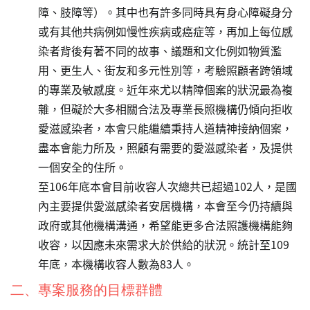
障、肢障等）。其中也有許多同時具有身心障礙身分
或有其他共病例如慢性疾病或癌症等，再加上每位感
染者背後有著不同的故事、議題和文化例如物質濫
用、更生人、街友和多元性別等，考驗照顧者跨領域
的專業及敏感度。近年來尤以精障個案的狀況最為複
雜，但礙於大多相關合法及專業長照機構仍傾向拒收
愛滋感染者，本會只能繼續秉持人道精神接納個案，
盡本會能力所及，照顧有需要的愛滋感染者，及提供
一個安全的住所。
至106年底本會目前收容人次總共已超過102人，是國
內主要提供愛滋感染者安居機構，本會至今仍持續與
政府或其他機構溝通，希望能更多合法照護機構能夠
收容，以因應未來需求大於供給的狀況。統計至109
年底，本機構收容人數為83人。
二、專案服務的目標群體