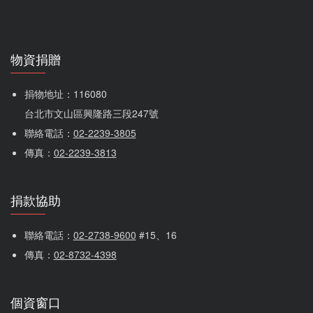
醫師的指示規律服藥，讓體內具足夠藥物濃度，
染愛滋的機率非常低)。
則具有高達90%以上的保護力。另若搭配性行為
接觸愛滋感染者使用過的門把、桌椅等
時使用保險套及水性潤滑液，可有效降低感染風
不會。愛滋病毒有特定的傳染途徑，必須有血液
險，同時預防感染愛滋病毒和其他性傳染病。
物資捐贈
和體液的交換才有感染的可能，因此一般物品的
什麼人建議使用PrEP？
接觸並不會感染愛滋。
捐物地址：116080 
有愛滋感染風險者，如頻繁性行為卻未使用保險
台北市文山區興隆路三段247號
套、未感染愛滋病毒的感染者配偶或性伴侶等，
聯絡電話：
02-2239-3805
需經醫師評估後使用，若已經感染愛滋病毒，則
傳真：
02-2239-3813
不適用。
暴露愛滋病毒「後」預防性投藥(PEP)
捐款協助
PEP是什麼？
PEP是暴露愛滋病毒後預防感染的方式之一，如有
聯絡電話：
02-2738-9600
 #15、16
從事不安全危險性行為、遭性侵害、共用針器或
傳真：
02-8732-4398
稀釋液的注射藥癮者等，或直接接觸到疑似愛滋
病毒的血液或體液，經預防性投藥之醫院醫師評
個資窗口
估後，給予暴露後的抗愛滋病毒預防性投藥，以