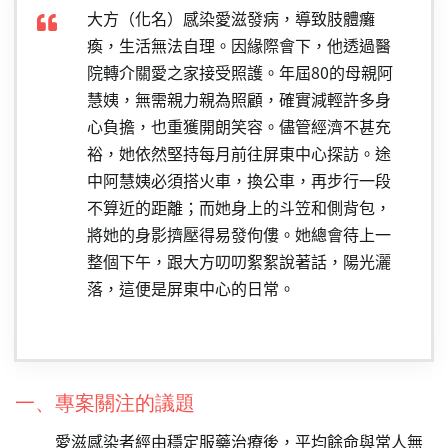
大方（化名）感染愛滋發病，導致肢體癱
瘓，生活無法自理。因緣際會下，他透過醫
院轉介關愛之家接受照護。年屆80的母親阿
慧姨，無需親力親為照顧，確實減輕許多身
心負擔，也重獲開朗笑容。儘管經濟不甚充
裕，她依然堅持每月前往屏東中心探訪。途
中阿慧姨必須搭火車，換公車，再步行一段
不算近的距離；而她身上的斗笠和側背包，
將她的身影擠壓得易發佝僂。她總會待上一
整個下午，跟大方叨叨絮絮說著話，陽光灑
落，這便是屏東中心的日常。
一、專案關注的議題
愛滋感染者經由穩定服藥治療後，平均餘命與常人無