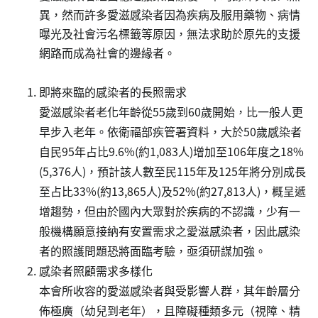
異，然而許多愛滋感染者因為疾病及服用藥物、病情
曝光及社會污名標籤等原因，無法求助於原先的支援
網路而成為社會的邊緣者。
即將來臨的感染者的長照需求
愛滋感染者老化年齡從55歲到60歲開始，比一般人更
早步入老年。依衛福部疾管署資料，大於50歲感染者
自民95年占比9.6%(約1,083人)增加至106年度之18%
(5,376人)，預計該人數至民115年及125年將分別成長
至占比33%(約13,865人)及52%(約27,813人)，概呈遞
增趨勢，但由於國內大眾對於疾病的不認識，少有一
般機構願意接納有安置需求之愛滋感染者，因此感染
者的照護問題恐將面臨考驗，亟須研謀加強。
感染者照顧需求多樣化
本會所收容的愛滋感染者與受影響人群，其年齡層分
佈極廣（幼兒到老年），且障礙種類多元（視障、精