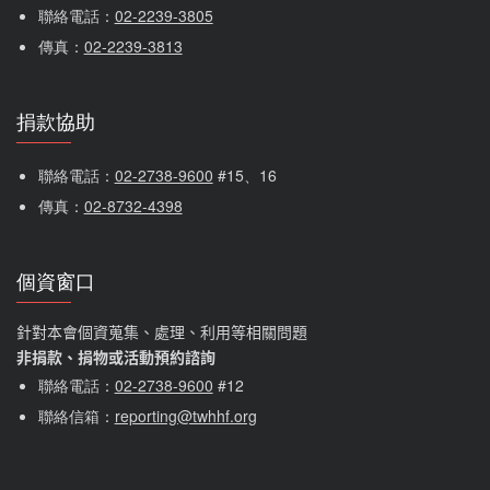
o
聯絡電話：
02-2239-3805
地
a
址
傳真：
02-2239-3813
d
*
T
o
th
捐款協助
e
姓
名
G
氏
字
聯絡電話：
02-2738-9600
 #15、16
o
*
*
v
傳真：
02-8732-4398
er
n
其
m
他
個資窗口
e
人
nt
將
針對本會個資蒐集、處理、利用等相關問題
(
無
if
非捐款、捐物或活動預約諮詢
法
y
聯絡電話：
02-2738-9600
#12
看
o
見
聯絡信箱：
reporting@twhhf.org
u
您
ar
輸
e
入
o