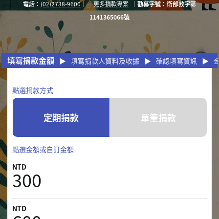
電
話：
(02)2738-9600
｜
更多捐款
專案
｜
勸募字號：衛
部救字第
1141365066號
填寫捐款金額
▶
填寫捐款人資料及收據
▶
確認填寫資訊
▶
點選捐款方式
定期捐款
單筆捐款
點選金額或自訂金額
300