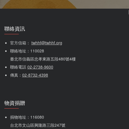
收
捐款
據
800
資
我代
訊
聯絡資訊
表組
織捐
是
款。
官方信箱： 
twhhf@twhhf.org
否
聯絡地址：110028
需
捐
要
臺北市信義區忠孝東路五段480號4樓
收
款
據
聯絡電話 
02-2738-9600
*
基
傳真：
02-8732-4398
請
本
上
資
傳
國
料
稅
物資捐贈
局
/
電
捐物地址：116080 
U
子
郵
pl
台北市文山區興隆路三段247號
件