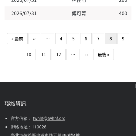
2026/07/31
傅可菁
400
Pagination
First page
Previous page
« 最前
‹‹
…
4
5
6
7
8
9
下一頁
Last page
10
11
12
…
››
最後 »
聯絡資訊
官方信箱： 
twhhf@twhhf.org
聯絡地址：110028
臺北市信義區忠孝東路五段480號4樓