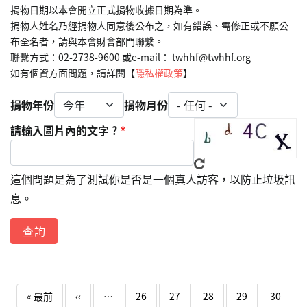
捐物日期以本會開立正式捐物收據日期為準。
捐物人姓名乃經捐物人同意後公布之，如有錯誤、需修正或不願公
布全名者，請與本會財會部門聯繫。
聯繫方式：02-2738-9600 或e-mail： twhhf@twhhf.org
如有個資方面問題，請詳閱【
隱私權政策
】
捐物年份
捐物月份
請輸入圖片內的文字 ?
這個問題是為了測試你是否是一個真人訪客，以防止垃圾訊
息。
Pagination
First page
Previous page
« 最前
‹‹
…
26
27
28
29
30