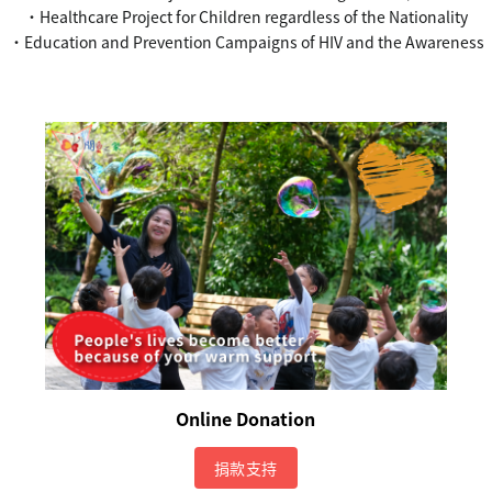
．
Healthcare Project for Children regardless of the Nationality
．
Education and Prevention Campaigns of HIV and the Awareness
Online Donation
捐款支持