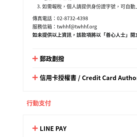
如需報稅，個人請提供身份證字號，可自動
傳真電話：02-8732-4398
服務信箱：twhhf@twhhf.org
如未提供以上資訊，該款項將以「善心人士」開
郵政劃撥
戶名：財團法人台灣關愛基金會
帳號：5021-9719
信用卡授權書 / Credit Card Author
信用卡授權書
/
捐款資訊不同意公開聲明書
Credit Card Authorization Form
/
Donation In
行動支付
LINE PAY