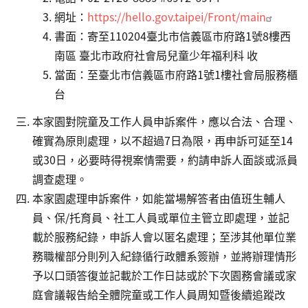
網址：
https://hello.gov.taipei/Front/main
書面：寄至110204臺北市信義區市府路1號8樓西
南區 臺北市政府社會局兒童少年福利科 收
當面：至臺北市信義區市府路1號1樓社會局服務櫃
台
本家園對院童及工作人員申訴案件，應以合法、合理、
確實為原則處理，以不超過7日為限，再申訴可延至14
或30日，必要時得視案情需要，約請申訴人面談或派員
調查處理。
本家園處理申訴案件，如能當場解答者由值班生輔人
員、保/托育員、社工人員或單位主管立即處理，並記
載於服務紀錄，申訴人會以匿名處理；至涉其他單位業
務職權部分則列入紀錄循行政體系簽辦，並將辦理情形
予以口頭答復並記載於工作日誌或於下次園務會議或家
庭會議報告給全體院童或工作人員周知暨後續追蹤改