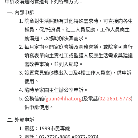
申訴及溝通的管道有下列各種方式：
內部申訴
院童對生活照顧有其他特殊需求時，可直接向各生
輔員、保/托育員、社工人員反應，工作人員應主
動溝通，以協助解決其需求。
每月定期召開家庭會議及園務會議，或院童可自行
填寫表單向主責社工或監護人反應生活需求與建議
需改善事項，並列入紀錄。
設置意見箱(3樓出入口及4樓工作人員室)，供申訴
使用。
隨時至家園主任辦公室申訴。
公務信箱(
guan@hhat.org
)及電話(
02-2651-9773
)
供申訴使用。
外部申訴
電話：1999市民專線
電話：02-2720-8889 #6972-6974