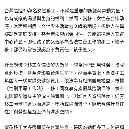
台灣超過39萬名女性移工，不僅是重要的照護與勞動力量，
也有成家的渴望與生育的權利。然而，當移工女性在台懷孕
時，常面臨制度、文化與生活壓力交織的困境。多數人在異
鄉缺乏家庭支持，甚至無法與配偶同住，只能選擇進入安置
中心待產。即使孩子的父親多為合法在台工作的移工，懷孕
移工卻仍時常被誤認為不負責任、孩子無父。
社會對懷孕移工充滿誤解與敵意，認為她們濫用健保、造成
資源負擔，甚至會影響台灣生育率。然而事實上，合法移工
與國人一樣需繳交健保費用，依法享有相同醫療權益。根據
《性別平等工作法》，移工同樣享有產假與勞動保障，並不
能因懷孕遭雇主解僱。儘管如此，因語言與資訊落差，仍有
移工因懼怕遣返而逃跑、墮胎或隱瞞懷孕，顯示台灣社會在
性別與勞動權益上仍有進步空間。
懷孕移工大多選擇留在台灣生產，是因為她們多已支付高額