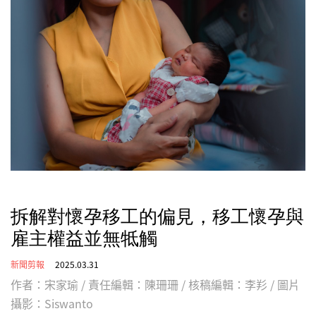
拆解對懷孕移工的偏見，移工懷孕與
雇主權益並無牴觸
新聞剪報
2025.03.31
作者：宋家瑜 / 責任編輯：陳珊珊 / 核稿編輯：李羏 / 圖片
攝影：Siswanto