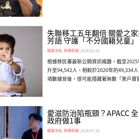
里前往台灣關愛基金會（關愛之家）文山
日跨文化交流中，看見關愛之家在東亞社
照出影視作品與現實生命互文的關懷。👉
失聯移工五年翻倍 關愛之家攜手 
全日型照顧計畫」，讓孩子們擁有值得的
芳語 守護「不分國籍兒童」
聞網、自由電子報、中時新聞網、CTWAN
關愛消息
,
新聞剪報
2026.02.26
轉載）、…
根據移民署最新公開資訊揭露，截至202
升至94,542人，相較於2020年的49,
項數據背後，很可能隱藏著無數「黑戶寶
關愛基金會（關愛之家）發起「不分國籍
請五度出任公益大使的藝人 Kimberle
關注這群在社會縫隙中掙扎的小生命，確
愛滋防治陷瓶頸？APACC 
利。在台灣關愛基金會受助的孩子中，現
政府做1事
（化名）便是典型個案。海軍媽媽懷胎時
聯移工的她，在印尼家鄉仍有年邁父母需
關愛消息
,
新聞剪報
2026.07.16