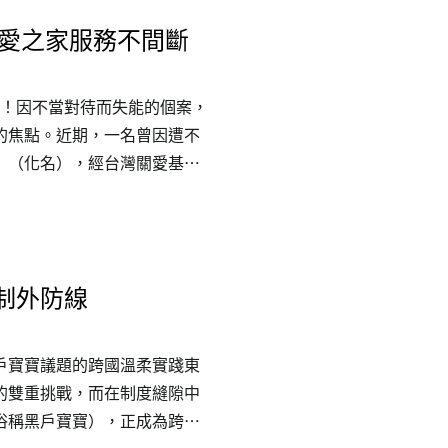
關愛之家服務不間斷
了！因不當對待而失能的個案，
的焦點。近期，一名曾因遭不
」（化名），經台灣關愛基金
時長達三年的早期療育介入，
地抬頭並短暫坐正，展現生命
功範例。球球剛來到關愛之家
嚴重的發展遲緩。當時的他缺
制外防線
聲音，多數時間只能靜靜躺在
規劃個人化的早期療育計畫，
戶寶寶議題的跨國溫柔實踐東
的雙重挑戰，而在制度縫隙中
俗稱黑戶寶寶），正成為跨國
本福祉大學經濟學部教授磯部美