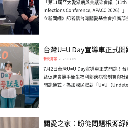
助無援之際…
「第11屆亞太愛滋病與共感染會議（11th Asia-P
Infections Conference, APACC
立新聞網》記者偕台灣關愛基金會推廣部
聞網》訪問表示，我國愛滋相關防治措施
民團也積極參與，如提供感染者全日型服
會，1986年開始投入愛滋感染者社區臨
台灣U=U Day宣導車正式
工婦女及其子女的照顧服務。首日議程中
球愛滋病應對措施」、「抗愛滋病毒藥物
新聞剪報
2026.07.09
據」等議題。…
7月2日台灣U=U Day宣導車正式開跑
益促進會攜手衛生福利部疾病管制署與社群
開跑儀式，為加深民眾對「U=U（Undetectabl
測不到病毒量即不具傳染力）」科學實證的
機率為0，就是傳不出去！」本次宣導車
市、桃園市、臺中市、臺南市、高雄市），沿
宣導影片》，將U=U知識帶往更多城市與
關愛之家：盼從問題根源紓
系與既有同溫層。影片由「U」默大師沈