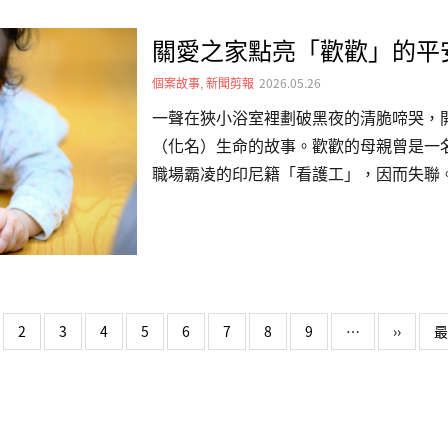
動宣誓：「專業醫療愛無懼、友善環境愛
關愛之家點亮「歡歡」的平
手同行，消弭多元性別與疾病的標籤，讓
有平等、尊嚴且溫暖的就醫權益。新聞
個案故事
,
新聞剪報
2026.05.26
是一個救人的地方，…
一聲在狹小浴室裡劃破黑夜的清脆啼哭，
（化名）生命的故事。歡歡的母親曾是一名
職場霸凌的印尼籍「看護工」，因而失聯
資源、孤立無援的絕望境地中。去年初，
（關愛之家）尋求協助。如今，在關愛與
正用堅韌的生命力平安長大，為台灣社會
前，歡歡的母親懷抱著改善家計的夢想來
漫長且高壓的工作環境。在擔任家庭照護
下一頁
2
3
4
5
6
7
8
9
…
››
最
起床操持家務，直到凌晨兩點才能躺下，
如嫌棄手腳笨拙、飯菜煮得難吃、…