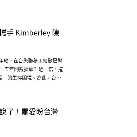
婦幼部實地參訪，在這場台、
福實踐上的獨特性，更意外映
 敬邀各界支持「不分國籍兒童
Kimberley 陳
未來。 更多新聞請見：三立新
T、yahoo新聞（台灣新生報
5年底，在台失聯移工總數已攀
334人，五年間數據驟升近一倍。這
寶」的生存困境。為此，台灣
兒童全日型照顧計畫」，並邀
y 陳芳語現身說法，呼籲社會大眾
保他們能獲得基本的生存權
全說了！關愛盼台灣
年3歲的印尼籍男孩「海軍」
，父親已被遣返回國，身為失
撫養，經濟壓力極其沉重。求