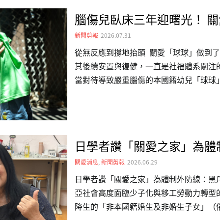
腦傷兒臥床三年迎曙光！ 
新聞剪報
2026.07.31
從無反應到撐地抬頭 關愛「球球」做到
其後續安置與復健，一直是社福體系關注
當對待導致嚴重腦傷的本國籍幼兒「球球
會（關愛之家）介入後終於看見曙光。歷
從原本完全無法翻身，如今已能靠雙手撐
韌性，也為重度腦傷兒的早療介入樹立成
時，除了不當對待造成的腦傷外，還伴隨
日學者讚「關愛之家」為體
乏對外連結的能力，不會翻身、極少發出
床上。照顧團隊隨即連結外部資源，為其
關愛消息
,
新聞剪報
2026.06.29
結合物理、語言及職能治療，…
日學者讚「關愛之家」為體制外防線：黑
亞社會高度面臨少子化與移工勞動力轉型
降生的「非本國籍婚生及非婚生子女」（
界面臨的社會課題。今（115）年初，日