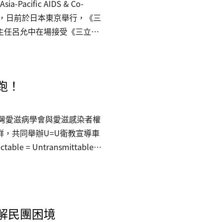
acific AIDS & Co-
 2026）」，日前於日本東京舉行，《三
主任呂允中在場接受《三立新
除了政府單位的持續努力外，
務照顧服務的台灣關愛基金
床照顧工作，近年也展開弱勢移
開跑！
包括「在轉型時期重新思考全
傳遞方式：創新與真實世界證
！台灣愛滋病學會與愛滋感染者權
，共同舉辦U=U衛教宣導車
e = Untransmittable，
理解，並強調：「U=U傳染
將巡迴台灣六都（臺北市、新北
途播放《Team U=U大使
社區，讓正確認知走出醫療體
解民團困境
玉琳、啦啦隊女神林襄及網紅