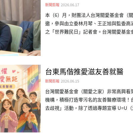
老喬同台競逐，…
新聞剪報
2026.06.17
本（6）月，財團法人台灣關愛基金會（
邀，參與由立委林月琴、王正旭與監委高
之「世界難民日」記者會。台灣關愛基金
關愛從1997年始長期協助因台灣缺乏完
得合法身分與政府援助，被排除在社會安
展，更在第一線看到，不少家庭面臨醫療
不敢產檢、孩子難以就醫或接種疫苗，一
台東馬偕推愛滋友善就醫
力，便可能陷入絕境。長期以來，關愛的
捐助支撐，但資源有限，難以長久承擔，
新聞剪報
2026.06.15
建立基本的人道援助與庇護支持機制，…
台灣關愛基金會（關愛之家）非常高興看
機構，積極打造零污名的友善醫療環境！
去歧視」活動，除了透過專題宣導 U=U
的最新醫療趨勢，更全面去除院內的愛滋
名意見信箱，用具體行動落實無差別醫療
我們深知除了藥物治療，社會與醫療體系