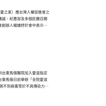
關愛之家）應台灣人權促進會之
涌誠、紀惠容及多個民團召開
會創辦人楊婕妤於會中表示，
善庇護制度，尋求庇護人無法取
全網之外。隨著近年服務拓
、教育與基本生活困境，孕婦
旦家庭經濟支柱失去工作能
照顧工作主要仰賴民間與社會
因此呼籲政府正視制度缺口，
到台東馬偕醫院加入愛滋指定
台東馬偕日前舉辦「全院愛滋
（測不到病毒等於不具傳染力）
感染者重大訊息註記、提供匿
。關愛之家長期陪伴感染者，
的接納更是重中之重。誠如活