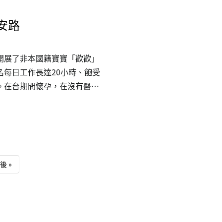
無距」，期待更多醫療院所攜
安路
每位來到醫院的朋友，都能享
正文：取自台東最速報 醫院
開展了非本國籍寶寶「歡歡」
每日工作長達20小時、飽受
。在台期間懷孕，在沒有醫療
她勇敢走向台灣關愛基金會
各界恩人的溫暖守護下，歡歡
帶來人性最美的微光。多年
到台灣，卻遭遇了如同冬夜般
工期間，她每日清晨六點便需
Last page
後 »
更長期忍受雇主羞辱與霸凌。