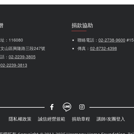
贈
捐款協助
：116080 
聯絡電話：
02-2738-9600
 #1
文山區興隆路三段247號
傳真：
02-8732-4398
電話：
02-2239-3805
：
02-2239-3813
隱私權政策
誠信經營規範
捐助章程
講師/友團登入