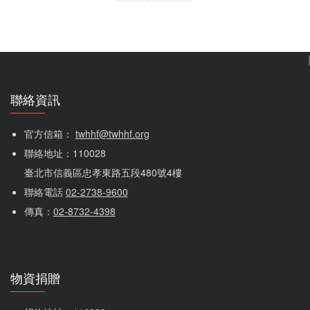
灣很有名的花藝設計師。但他後來選擇放下那些光環，把大
半輩子的時間都留給了愛滋衛教。這二十多年來，他帶著自
己的故事走過校園、走進監獄，演講了四千多場。他總是能
用幽默化解沉重，…
聯絡資訊
官方信箱： 
twhhf@twhhf.org
聯絡地址：110028
臺北市信義區忠孝東路五段480號4樓
聯絡電話 
02-2738-9600
傳真：
02-8732-4398
物資捐贈