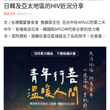
日韓及亞太地區的HIV近況分享
關愛消息
2026.07.22
文 / 台灣關愛基金會 推廣部主任 呂允中在APACC的第二天
中午，有場來自日本、韓國和APCOM代表分享的培力場
次。眾所周知，南韓在東亞區域是出了名的保守，社會普遍
對LGBTQ+族群不友善；HIV感染者承受了更嚴重的心理壓
力。南韓的非營利組織 LOVE4ONE代表Park
SeJun（Tony）分享道，根據韓國疾病管理廳2023年的調
查，97%民眾對HIV持有負面觀感。感染者承受嚴重的心理
壓力，憂鬱傾向（34.8%）相較一般人高出三倍，具輕生念
頭更是一般人口的15.6倍。數據表現出南韓社會的偏見成為
了自我傷害，成為憂鬱症和治療效果不佳的主因。…