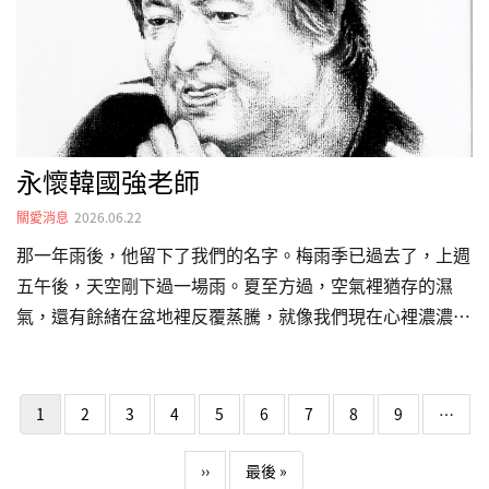
括預防創新（如 PrEP）…
永懷韓國強老師
關愛消息
2026.06.22
那一年雨後，他留下了我們的名字。梅雨季已過去了，上週
五午後，天空剛下過一場雨。夏至方過，空氣裡猶存的濕
氣，還有餘緒在盆地裡反覆蒸騰，就像我們現在心裡濃濃的
不捨。「關心愛滋病人的家，不就叫『關愛之家』就好了
嗎？」數十年前，大家正抱著頭、想著該怎麼為這個剛成立
Pagination
的避風港取名字。當時坐在一旁的韓國強老師，幾乎沒有猶
1
2
3
4
5
6
7
8
9
…
豫地說了這句話。這個名字聽起來很溫柔，卻在往後的日子
裡，替無數陷入困境的生命擋下了風雨。韓老師是90年代台
下一頁
Last page
››
最後 »