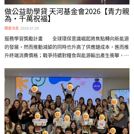
做公益助學貸 天河基金會2026【青力親
為·千萬祝福】
關愛消息
2026.07.20
服務學習獎勵計畫 全球環保意識崛起將焦點轉向新能源
的發展，然而推動減碳的同時也升高了供應鏈成本，進而推
升終端消費價格；戰爭持續對糧食與能源輸出產生衝擊，地
緣政治風險亦影響了國際產業分工。種種因素導致世界各國
通貨膨脹熱度不減，而台灣亦難除外。 對於年輕學子及
社會新鮮人而言，在扣除學貸、房租及高物價的日常支出
後，若欲提升生活質量及增進專業能力，實在難有餘裕。因
此，為減輕青年的經濟壓力，天河基金會自 2019 年開辦
「青力親為.千萬祝福」服務學習獎勵計畫，鼓勵須負擔學
貸、不放棄理想的大專生及社會新鮮人，在辛勤求學、工作
之際，仍不忘付出時間與心力，投入公益、關懷弱勢。細計
畫說明：https：//…