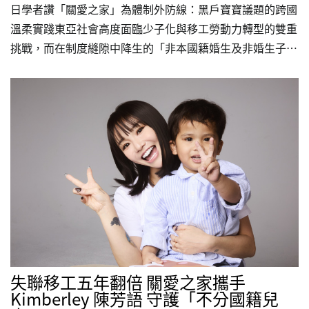
日學者讚「關愛之家」為體制外防線：黑戶寶寶議題的跨國
溫柔實踐東亞社會高度面臨少子化與移工勞動力轉型的雙重
挑戰，而在制度縫隙中降生的「非本國籍婚生及非婚生子
女」（俗稱黑戶寶寶），正成為跨國界面臨的社會課題。今
（115）年初，日本福祉大學經濟學部教授磯部美里前往台
灣關愛基金會（關愛之家）文山婦幼部實地參訪，在這場
台、日跨文化交流中，看見關愛之家在東亞社福實踐上的獨
特性，更意外映照出影視作品與現實生命互文的關懷。👉
敬邀各界支持「不分國籍兒童全日型照顧計畫」，讓孩子們
擁有值得的未來。 更多新聞請見：三立新聞網、自由電子
報、中時新聞網、CTWANT、yahoo新聞（台灣新生報轉
載）、…
失聯移工五年翻倍 關愛之家攜手
Kimberley 陳芳語 守護「不分國籍兒