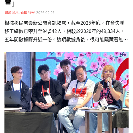
童」
關愛消息
,
新聞剪報
2026.02.26
根據移民署最新公開資訊揭露，截至2025年底，在台失聯
移工總數已攀升至94,542人，相較於2020年的49,334人，
五年間數據驟升近一倍。這項數據背後，很可能隱藏著無數
「黑戶寶寶」的生存困境。為此，台灣關愛基金會（關愛之
家）發起「不分國籍兒童全日型照顧計畫」，並邀請五度出
任公益大使的藝人 Kimberley 陳芳語現身說法，呼籲社會
大眾關注這群在社會縫隙中掙扎的小生命，確保他們能獲得
基本的生存權利。在台灣關愛基金會受助的孩子中，現年3
歲的印尼籍男孩「海軍」（化名）便是典型個案。海軍媽媽
懷胎時，父親已被遣返回國，身為失聯移工的她，在印尼家
鄉仍有年邁父母需撫養，經濟壓力極其沉重。求助無援之
際…