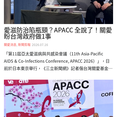
落葉，…
愛滋防治陷瓶頸？APACC 全說了！關愛
盼台灣政府做1事
關愛消息
,
新聞剪報
2026.07.16
「第11屆亞太愛滋病與共感染會議（11th Asia-Pacific
AIDS & Co-Infections Conference, APACC 2026）」，日
前於日本東京舉行，《三立新聞網》記者偕台灣關愛基金會
推廣部主任呂允中在場接受《三立新聞網》訪問表示，我國
愛滋相關防治措施除了政府單位的持續努力外，民團也積極
參與，如提供感染者全日型服務照顧服務的台灣關愛基金
會，1986年開始投入愛滋感染者社區臨床照顧工作，近年
也展開弱勢移工婦女及其子女的照顧服務。首日議程中包括
「在轉型時期重新思考全球愛滋病應對措施」、「抗愛滋病