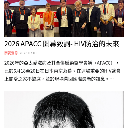
毒藥物傳遞方式：創新與真實世界證據」等議題。…
2026 APACC 開幕致詞- HIV防治的未來
關愛消息
2026.07.01
2026年的亞太愛滋病及其合併感染醫學會議（APACC），
已於6月18至20日在日本東京落幕。在這場重要的HIV盛會
上關愛之家不缺席，並於現場帶回國際最新的訊息。
Eamonn Murphy為UNAIDS亞太、東歐及中亞區執行董
事，為APACC2026的開幕致詞，主題為「HIV防治的未
來」。----------------------------------------------------
Eamonn Murphy：亞太地區自 2010 年以來，HIV新感染病
例下降 21%，有九個國家的感染病例不降反升。在部分國
家的新感染者，近五成集中於年輕族群。面臨的主要壓力包