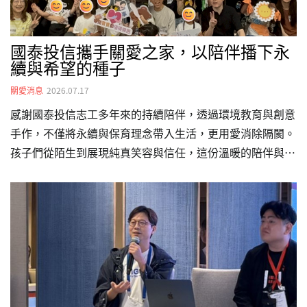
國泰投信攜手關愛之家，以陪伴播下永
續與希望的種子
關愛消息
2026.07.17
感謝國泰投信志工多年來的持續陪伴，透過環境教育與創意
手作，不僅將永續與保育理念帶入生活，更用愛消除隔閡。
孩子們從陌生到展現純真笑容與信任，這份溫暖的陪伴與擁
抱，便是對弱勢孩童成長最深刻的支持與力量。陪伴，是最
長情的公益，也是最深刻的永續。國泰投信多年來持續與
「台灣關愛基金會（關愛之家）」攜手合作，今年再次舉辦
「小手創造大永續」公益陪伴活動，號召42位同仁利用假日
時間擔任志工，陪伴20位關愛之家弱勢孩童度過充滿歡笑與
學習的一天。透過環境教育、創意手作及海洋保育課程，不
僅讓永續理念走進孩子的生活，更讓彼此的心，在一次次陪
伴中愈加靠近。活動中，志工陪伴孩子走進公園，一起撿拾