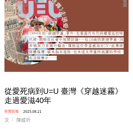
從愛死病到U=U 臺灣《穿越迷霧》
走過愛滋40年
新聞剪報
2025.08.21
文 ｜ 陳威圻