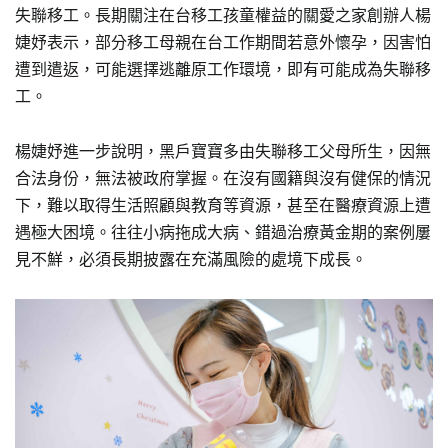
失聯移工。長期關注在台移工孩童權益的關愛之家創辦人楊
婕妤表示，部分移工母親在台工作期間若意外懷孕，因害怕
遭到遣返，可能選擇逃離原工作環境，即有可能成為失聯移
工。
楊婕妤進一步說明，黑戶寶寶多由失聯移工父母所生，因無
合法身份，無法被政府掌握。在沒有國籍與沒有健保的情況
下，難以取得生活照顧與教育等資源，甚至在醫療資源上遭
遇極大困境。往往小病拖成大病、錯過治療黃金期的案例屢
見不鮮，必須長期披露在充滿風險的處境下成長。