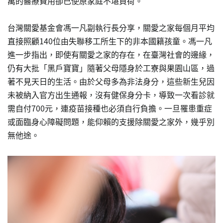
萬的醫療費用卻已使原家庭不堪負荷。
台灣關愛基金會馮一凡副執行長分享，關愛之家每個月平均
直接照顧140位由失聯移工所生下的非本國籍孩童。馮一凡
進一步指出，即使有關愛之家的存在，在臺灣社會的邊緣，
仍有大批「黑戶寶寶」隨著父母隱身於工寮與果園山區，過
著不見天日的生活。由於父母多為非法身分，這些新生兒因
未被納入官方出生通報，沒有健保身分卡，導致一次看診就
需自付700元，連疫苗接種也必須自行負擔。一旦罹患重症
或面臨身心障礙問題，能仰賴的支援除關愛之家外，幾乎別
無他途。