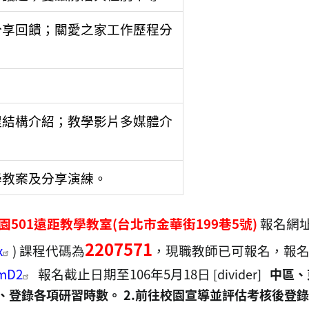
分享回饋；關愛之家工作歷程分
程結構介紹；教學影片多媒體介
學教案及分享演練。
校園501遠距教學教室(台北市金華街199巷5號)
報名網
2207571
x
)
課程代碼為
，現職教師已可報名，報名截
SmD2
報名截止日期至106年5月18日
[divider]
中區、
)、登錄各項研習時數。
2.
前往校園宣導並評估考核
後登錄