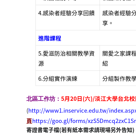
4.感染者經驗分享回饋
感染者經驗
享。
進階課程
5.愛滋防治相關教學資
關愛之家課
源
紹
6.分組實作演練
分組製作教
5月20日(六)/淡江大學台北
北區工作坊：
(
http://www1.inservice.edu.tw/index.asp
頁
https://goo.gl/forms/xzS5Dmcq2zxC1
寄證書電子檔(若有紙本需求請現場另外告知