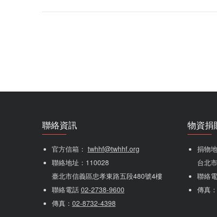
聯絡資訊
物資捐
官方信箱： 
twhhf@twhhf.org
捐物地址
聯絡地址：110028
台北市
臺北市信義區忠孝東路五段480號4樓
聯絡
聯絡電話 
02-2738-9600
傳真
傳真：
02-8732-4398