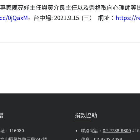
專家陳亮妤主任與黃介良主任以及榮格取向心理師等
l.cc/0jQaxM
台中場
: 2021.9.15 (
三）
網址：
https://
贈
捐款協助
：116080 
聯絡電話：
02-2738-9600
 #1
文山區興隆路三段247號
傳真：
02-8732-4398