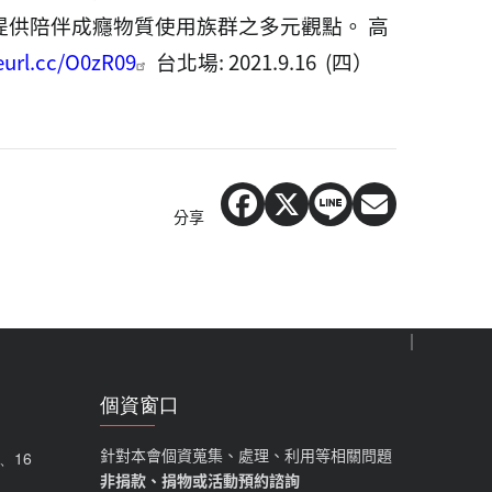
提供陪伴成癮物質使用族群之多元觀點。
高
reurl.cc/O0zR09
台北場
: 2021.9.16 (
四）
分享
個資窗口
針對本會個資蒐集、處理、利用等相關問題
5、16
非捐款、捐物或活動預約諮詢