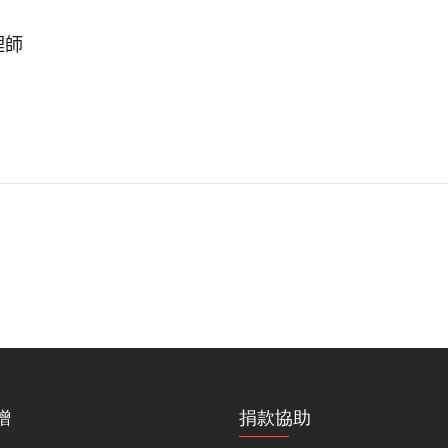
理師
贈
捐款協助