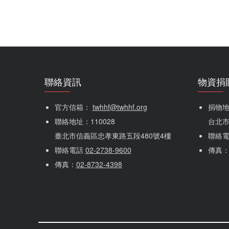
聯絡資訊
物資捐
官方信箱： 
twhhf@twhhf.org
捐物地址
聯絡地址：110028
台北市
臺北市信義區忠孝東路五段480號4樓
聯絡
聯絡電話 
02-2738-9600
傳真
傳真：
02-8732-4398
社群選單