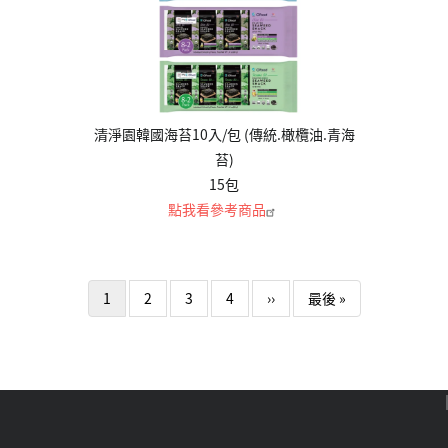
清淨園韓國海苔10入/包 (傳統.橄欖油.青海
苔)
15包
點我看參考商品
Pagination
下一頁
Last page
1
2
3
4
››
最後 »