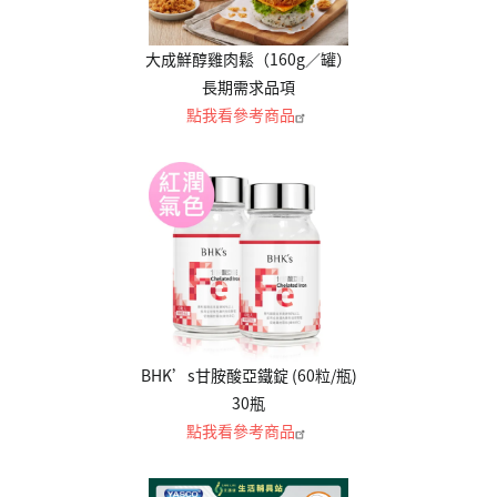
大成鮮醇雞肉鬆（160g／罐）
長期需求品項
點我看參考商品
BHK’s甘胺酸亞鐵錠 (60粒/瓶)
30瓶
點我看參考商品