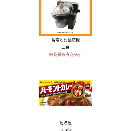
蓄電池式抽痰機
二台
點我看參考商品
咖哩塊
100包