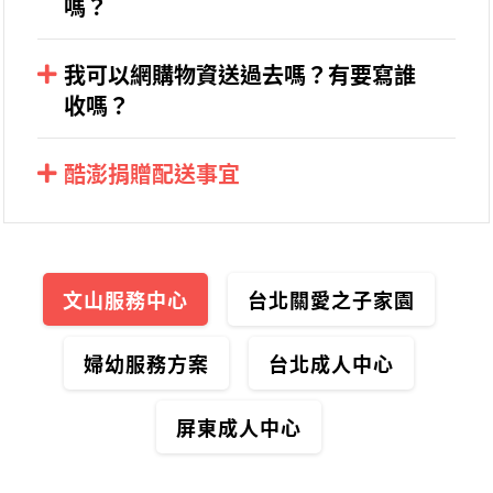
嗎？
班人員，或者來信（
vs@hhat.org
）提供物資照片。
若頁面有標註尿布的尺寸、奶粉的品牌，請以
官網
為
主。
我可以網購物資送過去嗎？有要寫誰
收嗎？
歡迎在 09:00-18:00之間，撥電 02-22393805詢問值
沒問題，收件資訊請依據以下格式填寫：
班人員，或者來信（
vs@hhat.org
）確認。
酷澎捐贈配送事宜
收件人：
關愛之家
近期酷澎推出了清晨配送的相關機制，導致您們的愛
收件人電話：
（您的電話）
心會於半夜送達物資中心門口，因非上班時間故無工
作人員能夠整理，怕遭有心人士取走。
收件人地址：
台北市文山區興隆路三段247號1樓（您
文山服務中心
台北關愛之子家園
的名字）
由於清晨配送無法取消，故建議可透過其他平台捐贈
同類型商品。
下單後，請來信（
vs@hhat.org
）提供
訂單編號或物
婦幼服務方案
台北成人中心
流編號、物資品項及數量
，以便工作人員核對。
屏東成人中心