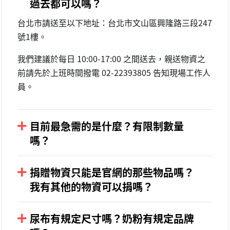
過去都可以嗎？
台北市請送至以下地址：台北市文山區興隆路三段247
號1樓。
我們建議於每日 10:00-17:00 之間送去，親送物資之
前請先於上班時間撥電 02-22393805 告知現場工作人
員。
目前最急需的是什麼？有限制數量
嗎？
物資捐贈頁面所列品項都是目前所需要的物資哦，若
有標識數量就是說明目前需要的數量。
捐贈物資只能是官網的那些物品嗎？
我有其他的物資可以捐嗎？
大家捐贈時可以依據自己的預算即可。
因倉庫空間有限，可以請現場工作人員評估確認。
尿布有規定尺寸嗎？奶粉有規定品牌
歡迎在 09:00-18:00之間，撥電 02-22393805詢問值