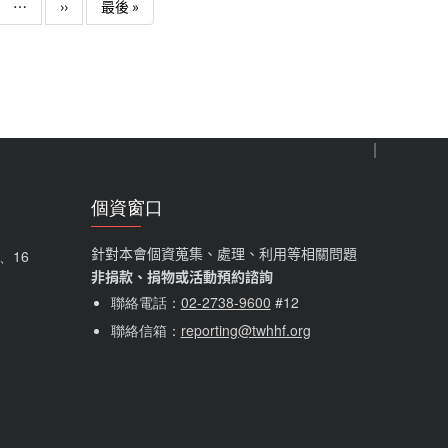
下一頁
Last page
…
››
最後 »
個資窗口
針對本會個資蒐集、處理、利用等相關問題
5、16
非捐款、捐物或活動預約諮詢
聯絡電話：
02-2738-9600
#12
聯絡信箱：
reporting@twhhf.org