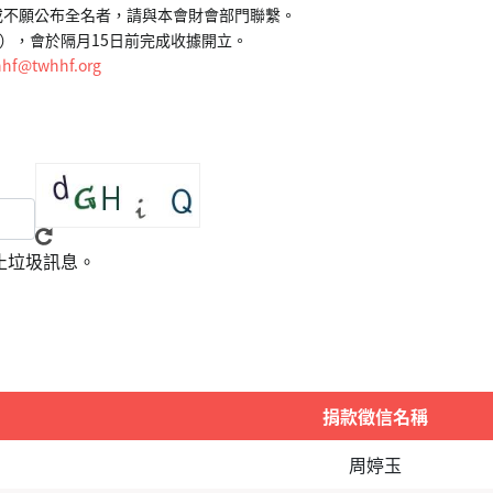
或不願公布全名者，請與本會財會部門聯繫。
公益），會於隔月15日前完成收據開立。
hf@twhhf.org
止垃圾訊息。
捐款徵信名稱
周婷玉