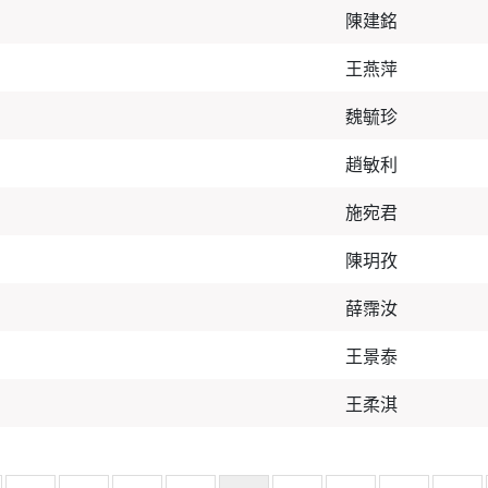
陳建銘
王燕萍
魏毓珍
趙敏利
施宛君
陳玥孜
薛霈汝
王景泰
王柔淇