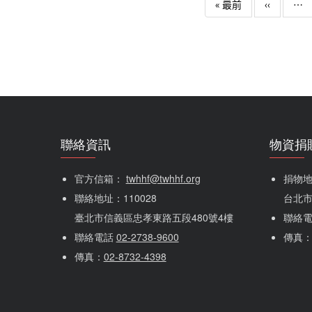
First page
Previous
« 最前
‹‹
…
聯絡資訊
物資捐
官方信箱： 
twhhf@twhhf.org
捐物地址
聯絡地址：110028
台北市
臺北市信義區忠孝東路五段480號4樓
聯絡
聯絡電話 
02-2738-9600
傳真
傳真：
02-8732-4398