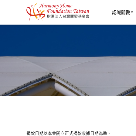
移至主內容
認識關愛
捐款日期以本會開立正式捐款收據日期為準。