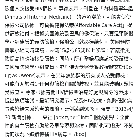
險個人應接受HIV篩檢。 專家表示，刊登在「內科醫學年鑑
(Annals of Internal Medicine)」的這項變革，可能會促使
保險公司依據「可負擔健保法案(Affordable Care Act)」提
供篩檢給付。根據美國總統歐巴馬的健保法，只要是預防醫
學小組建議的預防篩檢，保險公司就必須給付。 美國預防
醫學小組同時建議，未滿15歲或65歲以上族群，若感染風
險提高也應該接受篩檢；同時，所有孕婦都應該接受篩檢。
美國預防醫學小組成員、史丹佛大學醫學系教授歐文斯(Do
uglas Owens)表示，在某年齡族群的所有成人接受篩檢，
可能有助於減少任何與篩檢有關的歧視，並且能鼓勵民眾接
受檢查。 專家根據有關HIV篩檢與治療好處與風險的證據，
提出這項建議。最近研究顯示，接受HIV治療，能降低將病
毒傳染給未感染者的風險，比例達到96%。 時間：2013/4/
30 新聞引據： 中央社 [box type="info" ]關愛觀點：全面
性的自主篩檢有助於及早發現與治療，同時也可減低在不知
情的狀況下繼續傳播HIV病毒。[/box]