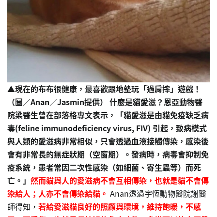
▲現在的布布很健康，最喜歡跟地墊玩「過肩摔」遊戲！
（圖／Anan／Jasmin提供）
什麼是貓愛滋？恩亞動物醫
院梁醫生曾在部落格專文表示，「貓愛滋是由貓免疫缺乏病
毒(feline immunodeficiency virus, FIV) 引起，致病模式
與人類的愛滋病非常相似，只會透過血液接觸傳染，感染後
會有非常長的無症狀期（空窗期）。發病時，病毒會抑制免
疫系統，患者常因二次性感染（如細菌、寄生蟲等）而死
亡。」
然而貓與人的愛滋病不會互相傳染，也就是貓不會傳
染給人；人亦不會傳染給貓。
Anan透過宇恆動物醫院謝醫
師得知，
若給愛滋貓良好的照顧與環境，維持飽暖，不感