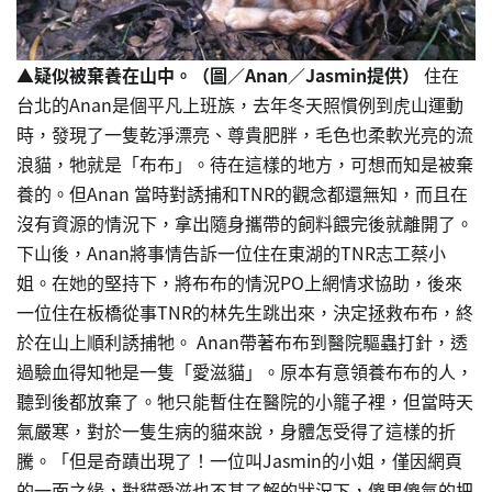
▲疑似被棄養在山中。（圖／Anan／Jasmin提供）
住在
台北的Anan是個平凡上班族，去年冬天照慣例到虎山運動
時，發現了一隻乾淨漂亮、尊貴肥胖，毛色也柔軟光亮的流
浪貓，牠就是「布布」。待在這樣的地方，可想而知是被棄
養的。但Anan 當時對誘捕和TNR的觀念都還無知，而且在
沒有資源的情況下，拿出隨身攜帶的飼料餵完後就離開了。
下山後，Anan將事情告訴一位住在東湖的TNR志工蔡小
姐。在她的堅持下，將布布的情況PO上網情求協助，後來
一位住在板橋從事TNR的林先生跳出來，決定拯救布布，終
於在山上順利誘捕牠。 Anan帶著布布到醫院驅蟲打針，透
過驗血得知牠是一隻「愛滋貓」。原本有意領養布布的人，
聽到後都放棄了。牠只能暫住在醫院的小籠子裡，但當時天
氣嚴寒，對於一隻生病的貓來說，身體怎受得了這樣的折
騰。「但是奇蹟出現了！一位叫Jasmin的小姐，僅因網頁
的一面之緣，對貓愛滋也不甚了解的狀況下，傻里傻氣的把