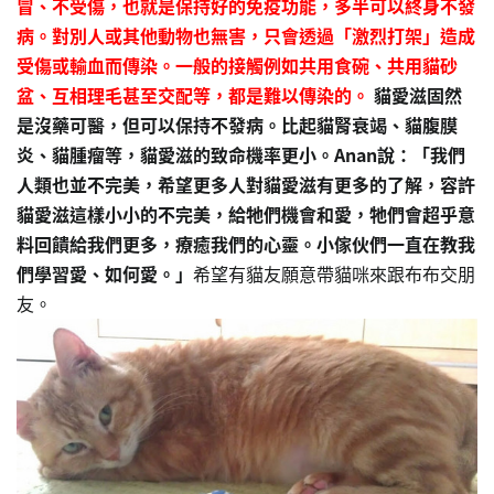
冒、不受傷，也就是保持好的免疫功能，多半可以終身不發
病。對別人或其他動物也無害，只會透過「激烈打架」造成
受傷或輸血而傳染。一般的接觸例如共用食碗、共用貓砂
盆、互相理毛甚至交配等，都是難以傳染的。
貓愛滋固然
是沒藥可醫，但可以保持不發病。比起貓腎衰竭、貓腹膜
炎、貓腫瘤等，貓愛滋的致命機率更小。Anan說：「我們
人類也並不完美，希望更多人對貓愛滋有更多的了解，容許
貓愛滋這樣小小的不完美，給牠們機會和愛，牠們會超乎意
料回饋給我們更多，療癒我們的心靈。小傢伙們一直在教我
們學習愛、如何愛。」
希望有貓友願意帶貓咪來跟布布交朋
友。