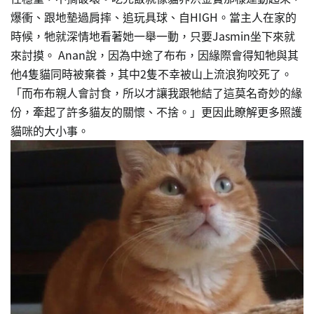
爆衝、跟地墊過肩摔、追玩具球、自HIGH。當主人在家的
時候，牠就深情地看著她一舉一動，只要Jasmin坐下來就
來討摸。 Anan說，因為中途了布布，因緣際會得知牠與其
他4隻貓同時被棄養，其中2隻不幸被山上流浪狗咬死了。
「而布布親人會討食，所以才讓我跟牠結了這莫名奇妙的緣
份，牽起了許多貓友的關懷、不捨。」更因此瞭解更多照護
貓咪的大小事。