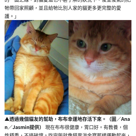
牠帶回家照顧，並且給牠比別人家的貓更多更完整的愛
護。」
▲透過幾個貓友的幫助，布布幸運地存活下來。（圖／Ana
n／Jasmin提供）
現在布布很健康，胃口好。有教養，個
性穩重，不搞破壞。吃完飯就像貓界洪金寶那樣運動起來，