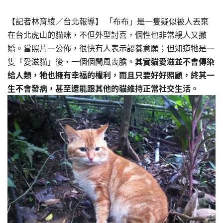
【記者林育綾／台北報導】 「布布」是一隻疑似被人丟棄
在台北虎山的貓咪，不但外型討喜，個性也非常親人又撒
嬌。當照片一公佈，很快有人表示認養意願；但知道牠是一
隻「愛滋貓」後，一個個聞風喪膽。
其實貓愛滋並不會傳染
給人類，牠也擁有幸福的權利，而且只要好好照顧，終其一
生不會發病，甚至還能跟其他的貓維持正常社交生活。