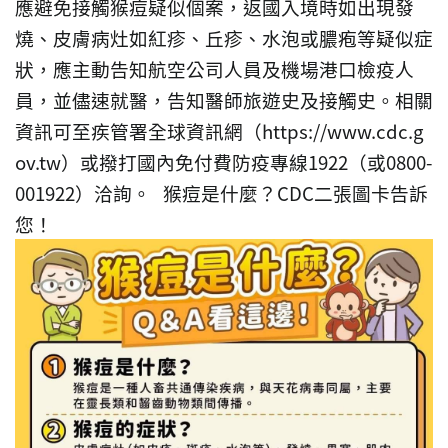
應避免接觸猴痘疑似個案，返國入境時如出現發
燒、皮膚病灶如紅疹、丘疹、水泡或膿疱等疑似症
狀，應主動告知航空公司人員及機場港口檢疫人
員，並儘速就醫，告知醫師旅遊史及接觸史。相關
資訊可至疾管署全球資訊網（https://www.cdc.g
ov.tw）或撥打國內免付費防疫專線1922（或0800-
001922）洽詢。
猴痘是什麼？CDC二張圖卡告訴
您！