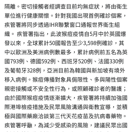
隔離。密切接觸者經調查目前均無症狀，將由衛生
單位進行健康關懷。針對我國出現首例確診個案，
疾管署將同步透過IHR聯繫窗口通報世界衛生組
織。
疾管署指出，此波猴痘疫情自5月中於英國爆
發以來，全球累計50國報告至少3,598例確診，其
中以歐洲及美洲病例數最多，累計病例前五名為英
國793例、德國592例、西班牙520例、法國330例
及葡萄牙328例，亞洲目前為韓國與新加坡有境外
移入病例。猴痘傳播對象具侷限性、多與陽性個案
親密接觸或不安全性行為，或照顧確診者的醫護；
由於國際猴痘疫情逐漸擴大，疾管署將持續加強國
際港埠檢疫措施及民眾風險溝通與衛教宣導，並積
極與國際藥廠洽談第三代天花疫苗及抗病毒藥物。
疾管署呼籲，為減少受感染的風險，建議民眾出國