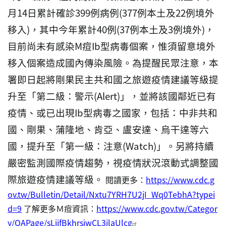
月14日累計確診399例病例(377例本土及22例境外
移入)，其中今年累計40例(37例本土及3例境外)，
目前尚未有感染M痘Ib型病毒個案，惟須留意境外
移入個案造成國內傳染風險。為提醒民眾注意，本
署即日起將剛果民主共和國之旅遊疫情建議等級提
升至「第二級：警示(Alert)」，並將該國鄰近已有
疫情、或已出現Ib型病毒之國家，包括：中非共和
國、剛果、蒲隆地、肯亞、盧安達、烏干達等六
國，提升至「第一級：注意(Watch)」。另將持續
嚴密監測國際疫情趨勢，視疫情狀況滾動式調整國
際旅遊疫情建議等級。
閱讀更多：
https://www.cdc.g
ov.tw/Bulletin/Detail/Nxtu7YRH7U2jI_Wq0TebhA?typei
d=9
了解更多Ｍ痘資訊：
https://www.cdc.gov.tw/Categor
y/QAPage/sLiifBkhrsiwCL3ilaUlcg