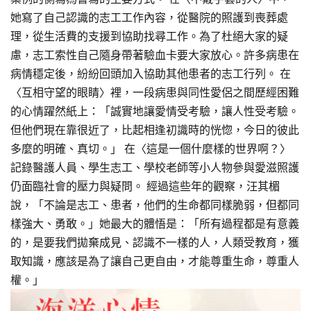
她寫了自己認識的志工工作內容，從醫院的照護到喪葬處
理，從生活費的支援到協助找尋工作。為了杜絕大家的疑
慮，志工索性自己隨身帶著驗血卡要大家放心。許多病患在
病情穩定後，紛紛回頭加入協助其他患者的志工行列。 在
〈互相守望的眼睛〉裡，一段病患與同性愛侶之間歷經困難
的心情躍然紙上：「誠實地讓愛情受考驗，讓人性受考驗。
但他們現在靠很近了，比起相逢初識時的恍惚，今日的彼此
多麼的明確、真切。」 在〈這是一個什麼樣的世界啊？〉
記錄醫護人員、學生志工、學校老師等小人物參與愛滋照護
仍面臨社會的壓力與疑問。 經過這些年的觀察，汪其楣
說，「不論是志工、患者，他們的生命都同樣脆弱，但都同
樣強大、勇敢。」她最大的體悟是：「所有過程都是有意義
的，是要我們拋棄成見、認識不一樣的人，人類受教育，獲
取知識，應該是為了讓自己更自由，才能尊重生命，尊重人
權。」