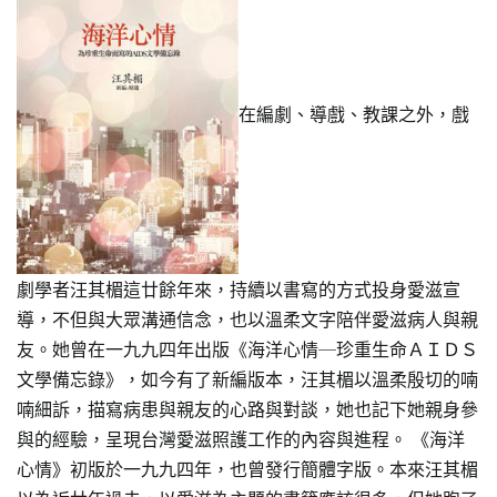
在編劇、導戲、教課之外，戲
劇學者汪其楣這廿餘年來，持續以書寫的方式投身愛滋宣
導，不但與大眾溝通信念，也以溫柔文字陪伴愛滋病人與親
友。她曾在一九九四年出版《海洋心情─珍重生命ＡＩＤＳ
文學備忘錄》，如今有了新編版本，汪其楣以溫柔殷切的喃
喃細訴，描寫病患與親友的心路與對談，她也記下她親身參
與的經驗，呈現台灣愛滋照護工作的內容與進程。 《海洋
心情》初版於一九九四年，也曾發行簡體字版。本來汪其楣