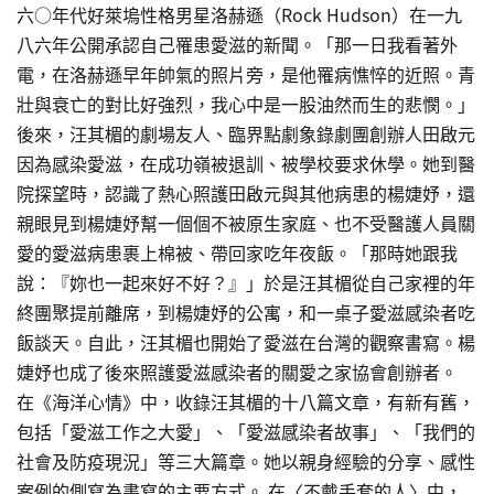
六○年代好萊塢性格男星洛赫遜（Rock Hudson）在一九
八六年公開承認自己罹患愛滋的新聞。「那一日我看著外
電，在洛赫遜早年帥氣的照片旁，是他罹病憔悴的近照。青
壯與衰亡的對比好強烈，我心中是一股油然而生的悲憫。」
後來，汪其楣的劇場友人、臨界點劇象錄劇團創辦人田啟元
因為感染愛滋，在成功嶺被退訓、被學校要求休學。她到醫
院探望時，認識了熱心照護田啟元與其他病患的楊婕妤，還
親眼見到楊婕妤幫一個個不被原生家庭、也不受醫護人員關
愛的愛滋病患裹上棉被、帶回家吃年夜飯。「那時她跟我
說：『妳也一起來好不好？』」於是汪其楣從自己家裡的年
終團聚提前離席，到楊婕妤的公寓，和一桌子愛滋感染者吃
飯談天。自此，汪其楣也開始了愛滋在台灣的觀察書寫。楊
婕妤也成了後來照護愛滋感染者的關愛之家協會創辦者。
在《海洋心情》中，收錄汪其楣的十八篇文章，有新有舊，
包括「愛滋工作之大愛」、「愛滋感染者故事」、「我們的
社會及防疫現況」等三大篇章。她以親身經驗的分享、感性
案例的側寫為書寫的主要方式。 在〈不戴手套的人〉中，