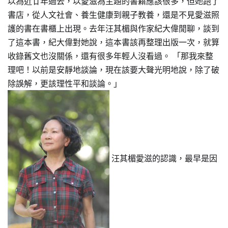
以為近廿年過去，以愛滋為主題的書籍應該很多，但她跑了
書店，從人文社會、養生健康到親子教養，還是不見愛滋照
護的書在書櫃上出現。去年汪其楣與作家紀大偉閒聊，談到
了這本書，紀大偉對她說，這本書該再整理出版一次，就算
收錄舊文也沒關係，還有很多年輕人沒看過。 「那我來整
理吧！以前是安靜地談論，現在該要大聲光明地說，除了破
除誤解，更該理性平和談論。」
汪其楣愛滋的認識，最早是因