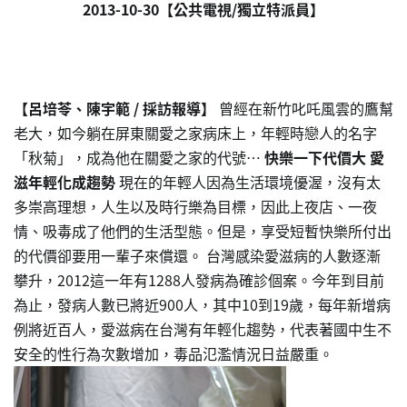
2013-10-30【公共電視/獨立特派員】
【呂培苓、陳宇範 / 採訪報導】
曾經在新竹叱吒風雲的鷹幫
老大，如今躺在屏東關愛之家病床上，年輕時戀人的名字
「秋菊」，成為他在關愛之家的代號…
快樂一下代價大 愛
滋年輕化成趨勢
現在的年輕人因為生活環境優渥，沒有太
多崇高理想，人生以及時行樂為目標，因此上夜店、一夜
情、吸毒成了他們的生活型態。但是，享受短暫快樂所付出
的代價卻要用一輩子來償還。 台灣感染愛滋病的人數逐漸
攀升，2012這一年有1288人發病為確診個案。今年到目前
為止，發病人數已將近900人，其中10到19歲，每年新增病
例將近百人，愛滋病在台灣有年輕化趨勢，代表著國中生不
安全的性行為次數增加，毒品氾濫情況日益嚴重。