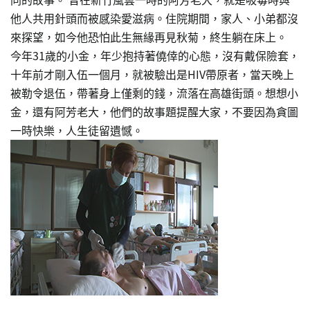
他人共用針頭而被感染愛滋病。住院期間，家人、小弟都沒
來探望，如今他恐怕此生無緣再見秋菊，終生躺在床上。
今年31歲的小金，年少抱持著僥倖的心態，沒有戴保險套，
十年前才剛入伍一個月，就被驗出是HIV帶原者，當天晚上
被勒令退伍，帶著身上僅剩的錢，流落在高雄街頭。想想小
金，還有阿芳老大，他們的故事題提醒大家，不要因為貪圖
一時快樂，人生徒留遺憾。