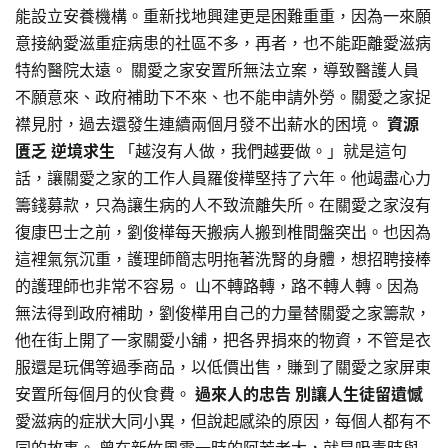
能設立安養機構。重新找地興建更是困難重重，因為一來願
意接納愛滋重症病患的社區不多，再者，也不能距離愛滋病
特約醫院太遠。 關愛之家安置所無法立案，導致醫護人員
不願意來、政府補助下不來、也不能申請外勞。關愛之家捉
襟見肘，過去還發生連續兩個月發不出薪水的困境。
資源
匱乏 逆境求生
「越沒有人做，我們越要做。」就是這句
話，讓關愛之家的工作人員羅俊樺堅持了六年。他竭盡心力
籌錢募款，只為讓生病的人不致流離失所。在關愛之家沒有
復康巴士之前，劉俊樺每天搬病人搬到椎間盤突出。也因為
這裡氣氛沉重，護理師簡志明拖著洗腎的身體，想招聘接棒
的護理師也非常不容易。 山不轉路轉，路不轉人轉。因為
無法得到政府補助，劉俊樺用自己的力量替關愛之家籌款，
他在街上開了一家關愛小舖，把各界捐來的物資，不管是衣
服還是玩偶等過季商品，以低價出售，賺到了關愛之家屏東
安置所每個月的伙食費。
過來人的忠告 別讓人生徒留遺憾
愛滋病的症狀大同小異，但說起感染的原因，每個人都有不
同的故事。 曾在新竹風雲一時的阿芳老大，就是吸毒時與