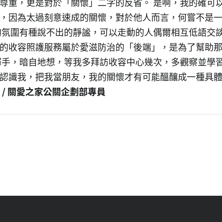
尊重，更是對於「關懷」二字的反省。 是啊，我的確可
，因為太過刻意速成的關懷，對於他人而言，何嘗不是
的氛圍有種說不出的靜謐，可以走動的人偶爾相互低語交
的收容照護服務屬於愛滋防治的「後端」，是為了幫助
揮手，暗自地想，等我多拜訪收容中心幾次，多觀察並學
地認識我，把我當朋友，我的關懷才有可能醞釀成一種具
 / 關愛之家公關企劃部專員