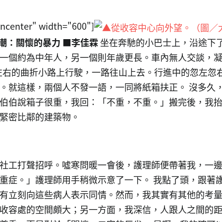
gncenter" width="600"]
潮：關懷的暴力
■李佳霖
坐在奔馳的小巴士上，沿途下
一個約為中年人，另一個則年歲更長。車內無人交談，
度左右的曲折小路上行駛，一路往山上去。行進中的忽左忽
。就這樣，兩個人不發一語，一同將紙箱扶正。 沒多久
伯伯說箱子很重，我回：「不重，不重。」搬完後，我抬
緊密比鄰的建築物。
社工打聲招呼。噓寒問暖一會後，護理師便帶著我，一
重症。」護理師用手稍微示意了一下。 我點了頭，跟著
有立刻向這些病人表示同情。然而，我其實有其他的考
收容處的空間頗大；另一方面，我深信，人跟人之間的距