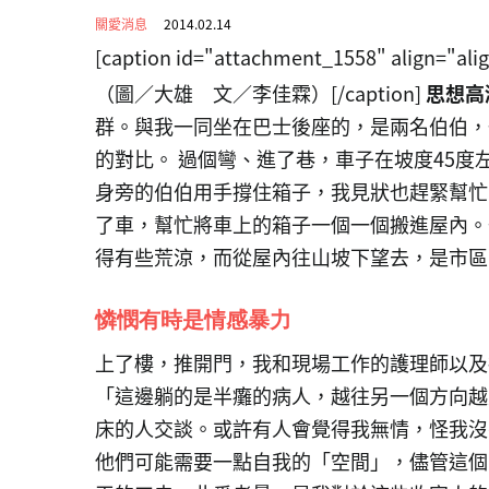
關愛消息
2014.02.14
[caption id="attachment_1558" align="ali
（圖／大雄 文／李佳霖）[/caption]
思想高
群。與我一同坐在巴士後座的，是兩名伯伯，
的對比。 過個彎、進了巷，車子在坡度45
身旁的伯伯用手撐住箱子，我見狀也趕緊幫忙
了車，幫忙將車上的箱子一個一個搬進屋內。
得有些荒涼，而從屋內往山坡下望去，是市區
憐憫有時是情感暴力
上了樓，推開門，我和現場工作的護理師以及
「這邊躺的是半癱的病人，越往另一個方向越
床的人交談。或許有人會覺得我無情，怪我沒
他們可能需要一點自我的「空間」，儘管這個