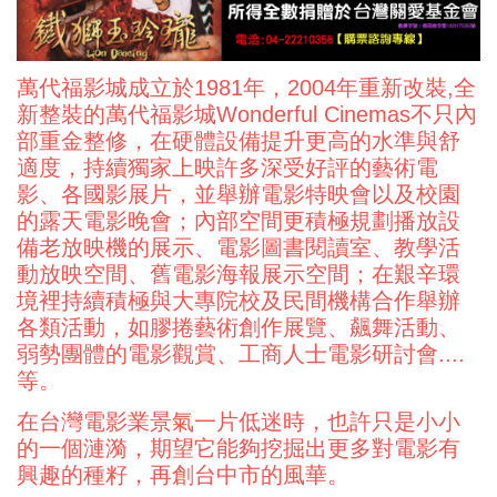
萬代福影城成立於1981年，2004年重新改裝,全
新整裝的萬代福影城wonderful Cinemas不只內
部重金整修，在硬體設備提升更高的水準與舒
適度，持續獨家上映許多深受好評的藝術電
影、各國影展片，並舉辦電影特映會以及校園
的露天電影晚會；內部空間更積極規劃播放設
備老放映機的展示、電影圖書閱讀室、教學活
動放映空間、舊電影海報展示空間；在艱辛環
境裡持續積極與大專院校及民間機構合作舉辦
各類活動，如膠捲藝術創作展覽、飆舞活動、
弱勢團體的電影觀賞、工商人士電影研討會....
等。
在台灣電影業景氣一片低迷時，也許只是小小
的一個漣漪，期望它能夠挖掘出更多對電影有
興趣的種籽，再創台中市的風華。