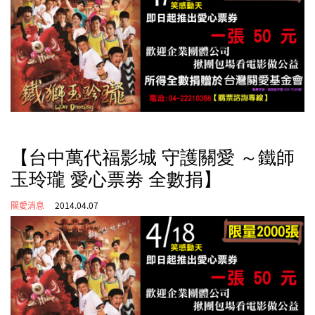
【台中萬代福影城 守護關愛 ～鐵師
玉玲瓏 愛心票劵 全數捐】
關愛消息
2014.04.07