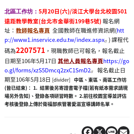
5月20日(六)/淡江大學台北校園501
北區工作坊：
遠距教學教室(台北市金華街199巷5號)
報名網
址：
教師報名專頁
全國教師在職進修資訊網(
htt
p://www1.inservice.edu.tw/index.aspx
)
課程代
2207571
碼為
，現職教師已可報名，報名截止
日期至106年5月17日
其他人員報名專頁
https://go
o.gl/forms/xzS5Dmcq2zxC1SmD2
報名截止日
期至106年5月18日
[divider]
中區、東區、南區工作坊
(皆已結束)：
1.
結業後另寄證書電子檔(若有紙本需求請現
場另外告知)、登錄各項研習時數。
2.
前往校園宣導並評估
考核
後登錄上傳於衛福部疾管署愛滋宣導講師名單。