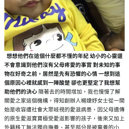
想想他們在這個什麼都不懂的年紀 幼小的心靈還
不會意識到他們沒有父母疼愛的事實 對未知的事
物在好奇之前，居然是先有恐懼的心情 一想到這
個原因心裡就感到一陣酸楚 卻也更堅定了我想幫
助他們的決心
隨著去的時間增加，我也慢慢了解
關愛之家這個機構，得知創辦人楊婕妤女士從一開
始是收容遭社會大眾岐視的愛滋病患、因父母遺傳
的原生愛滋寶寶極受愛滋影響的孩子，後來又加上
外籍移工無法獨自撫養、甚至部分是被棄養的小