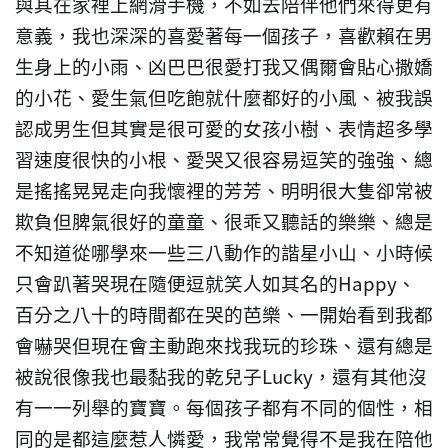
與其在家裡上網滑手機，不如去陪伴他們來得更有
意義，我也深深的喜愛著每一個孩子，喜歡賴在男
生身上的小雨、凶巴巴很愛打我又偶爾會貼心撒嬌
的小花、愛生氣但吃飽就什麼都好的小風、被我誤
認成男生但其實是很可愛的女孩小樹、表情超多學
習速度很快的小根、愛哭又很容易逗笑的強強、總
是搖搖晃晃走向我懷裡的芳芳、明明很大隻卻常被
欺負但脾氣很好的童童、很乖又聽話的樂樂、總是
不知道從哪學來一些三八動作的諧星小山、小時候
只會趴著哭現在隨便逗就笑人如其名的Happy、
百分之八十的時間都在哭的芭樂、一開始看到我都
會嚇哭但現在會主動跑來找我玩的珍珠、還有總是
被說很像我也最黏我的乾兒子Lucky，還有其他沒
有一一列舉的寶寶。每個孩子都有不同的個性，相
同的是都這麼惹人憐愛，我常常覺得不是我在陪他