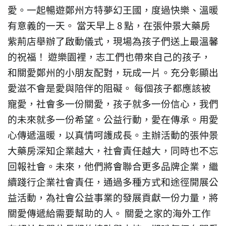
愛。一起暢遊鄭州方特夢幻王國，度過快樂、溫暖
有意義的一天。
當天早上 8 點，在張仲景大藥房
紫荊店舉辦了啟動儀式，現場為孩子們送上最溫馨
的祝福！
遊樂園裡，志工們也帶來自己的孩子，
和關愛鄭州的小朋友配對，玩成一片。充分彰顯出
愛滋不會是愛與陪伴的阻礙。
每個孩子都應該被
寵愛，社會多一份關愛，孩子就多一份信心，我們
的未來就多一份希望。公益行動，愛在傳承。用愛
心傳遞溫暖，以真情呵護成長。主辦活動的張仲景
大藥房深知企業越大，社會責任越大，同時也不忘
回報社會。未來，他們將會聯合更多品牌企業，繼
續踐行企業社會責任，通過多種方式和途徑開展公
益活動，為社會公益事業的發展貢獻一份力量，將
關愛傳遞給需要幫助的人。
關愛之家的海外工作