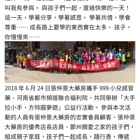
叫我有參與。
與孩子們一起，度過快樂的一天！
這一天，學著分享，學著感恩，
學著共情，學會
尊重……
成長路上要學的東西實在太多，
孩子，
你慢慢來……
2018 年 6 月 24 日張仲景大藥房攜手 999 小兒感冒
藥、河南省都市頻道聯合福利院，共同舉辦「大手
拉小手，方特圓夢遊」公益行活動。
參與本次活
動的人員有張仲景大藥房的忠實會員顧客、張仲景
大藥房的優秀店長店員、鄭州關愛之家的孩子們，
組成親子家庭，孩子們一起成長，踐行善，傳遞