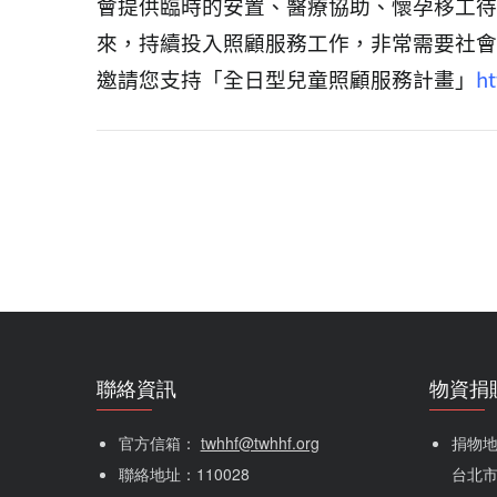
會提供臨時的安置、醫療協助、懷孕移工待
來，持續投入照顧服務工作，非常需要社會大
邀請您支持「全日型兒童照顧服務計畫」
ht
聯絡資訊
物資捐
官方信箱： 
twhhf@twhhf.org
捐物地址
聯絡地址：110028
台北市