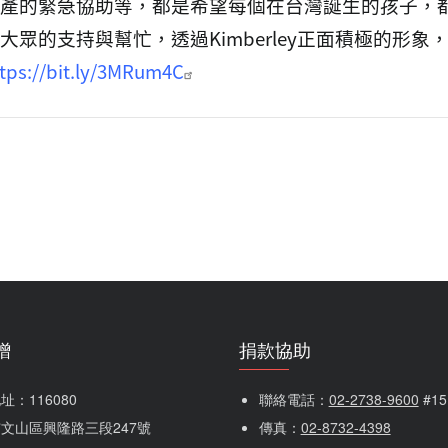
產的緊急協助等，都是希望每個在台灣誕生的孩子，
眾的支持與幫忙，透過Kimberley正面積極的形
tps://bit.ly/3MRum4C
贈
捐款協助
：116080 
聯絡電話：
02-2738-9600
 #1
文山區興隆路三段247號
傳真：
02-8732-4398