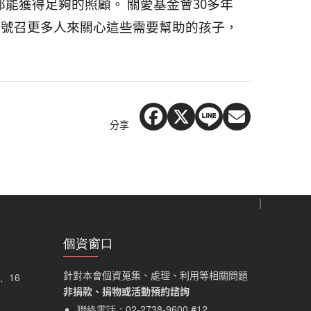
都能獲得足夠的照顧。
關愛基金會30多年
象，號召更多人來關心這些需要幫助的孩子，
分享
個資窗口
針對本會個資蒐集、處理、利用等相關問題
5、16
非捐款、捐物或活動預約諮詢
聯絡電話：
02-2738-9600
#12