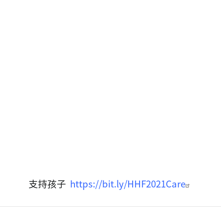
支持孩子
https://bit.ly/HHF2021Care