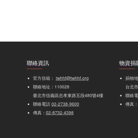
聯絡資訊
物資捐
官方信箱： 
twhhf@twhhf.org
捐物地址
聯絡地址：110028
台北市
臺北市信義區忠孝東路五段480號4樓
聯絡
聯絡電話 
02-2738-9600
傳真
傳真：
02-8732-4398