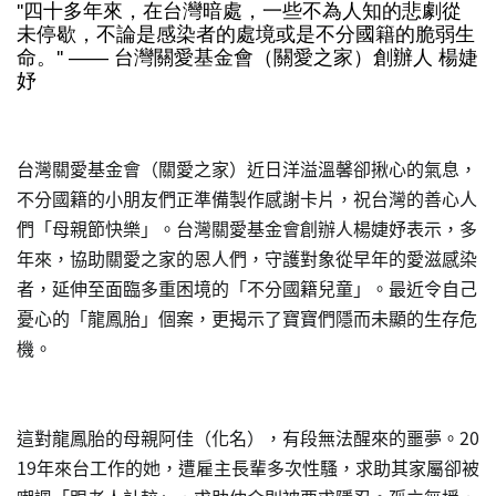
''四十多年來，在台灣暗處，一些不為人知的悲劇從
未停歇，不論是感染者的處境或是不分國籍的脆弱生
命。'' —— 台灣關愛基金會（關愛之家）創辦人 楊婕
妤
台灣關愛基金會（關愛之家）近日洋溢溫馨卻揪心的氣息，
不分國籍的小朋友們正準備製作感謝卡片，祝台灣的善心人
們「母親節快樂」。台灣關愛基金會創辦人楊婕妤表示，多
年來，協助關愛之家的恩人們，守護對象從早年的愛滋感染
者，延伸至面臨多重困境的「不分國籍兒童」。最近令自己
憂心的「龍鳳胎」個案，更揭示了寶寶們隱而未顯的生存危
機。
這對龍鳳胎的母親阿佳（化名），有段無法醒來的噩夢。20
19年來台工作的她，遭雇主長輩多次性騷，求助其家屬卻被