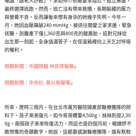
嘲諷「跟老人計較」，求助仲介則被要求隱忍。孤立無援，
最終選擇逃跑。然而，逃亡沒有帶來救贖，長期躲藏的壓力
與營養不良，反而讓後來懷有身孕的她幾乎失明。今年一
月，她因血壓飆破240 mmHg，被送往關愛之家求援，緊急
送醫，剖腹產下僅1,360克與800克的龍鳳胎。這對兄妹從
出生那一刻起，全身插滿管子，在保溫箱裡向上天乞討呼吸
的權利。
相關新聞：中國時報 林良齊報導
相關新聞：中央社 曾以寧報導
所幸，歷時三個月，在台北市萬芳醫院婦產部醫療團隊的照
料下，孩子漸漸復元，如今哥哥體重4,500g，妹妹則是2,30
0g。兩個孩子漸漸恢復活力，而這也是四個月前，楊婕妤不
敢想像的奇蹟數字。她說，這都要感謝醫療團隊，還有默默