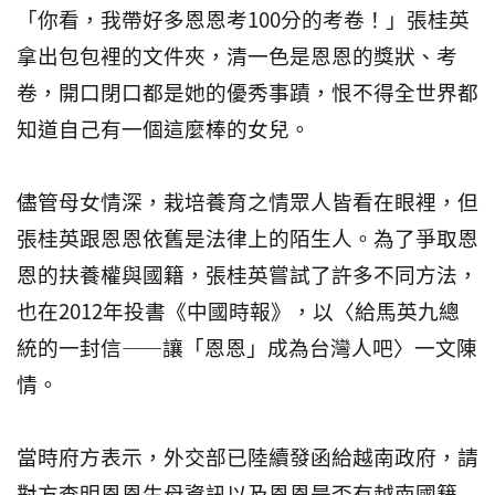
「你看，我帶好多恩恩考100分的考卷！」張桂英
拿出包包裡的文件夾，清一色是恩恩的獎狀、考
卷，開口閉口都是她的優秀事蹟，恨不得全世界都
知道自己有一個這麼棒的女兒。
儘管母女情深，栽培養育之情眾人皆看在眼裡，但
張桂英跟恩恩依舊是法律上的陌生人。為了爭取恩
恩的扶養權與國籍，張桂英嘗試了許多不同方法，
也在2012年投書《中國時報》，以〈給馬英九總
統的一封信——讓「恩恩」成為台灣人吧〉一文陳
情。
當時府方表示，外交部已陸續發函給越南政府，請
對方查明恩恩生母資訊以及恩恩是否有越南國籍