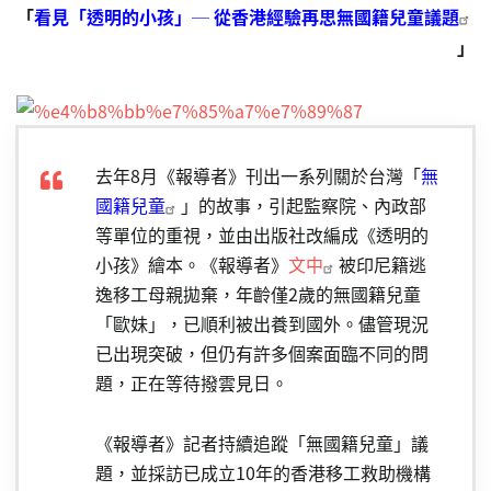
「
看見「透明的小孩」─ 從香港經驗再思無國籍兒童議題
」
去年8月《報導者》刊出一系列關於台灣「
無
國籍兒童
」的故事，引起監察院、內政部
等單位的重視，並由出版社改編成《透明的
小孩》繪本。《報導者》
文中
被印尼籍逃
逸移工母親拋棄，年齡僅2歲的無國籍兒童
「歐妹」，已順利被出養到國外。儘管現況
已出現突破，但仍有許多個案面臨不同的問
題，正在等待撥雲見日。
《報導者》記者持續追蹤「無國籍兒童」議
題，並採訪已成立10年的香港移工救助機構