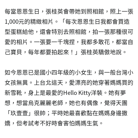
每當恩恩生日，張桂英會帶她到照相館，照上一張
1,000元的精緻相片。「每次恩恩生日我都會買造
型蛋糕給他，還會特別去照相館，拍一張那種很可
愛的相片。一張要一千塊捏，我都多敢花，都當自
己寶貝，每年都要拍起來！」張桂英驕傲地說。
如今恩恩已是國小四年級的小女生，與一般台灣小
女孩無異。上台北這天，愛漂亮的她穿著媽媽買的
新雪靴，身上是最愛的Hello Kitty洋裝。她有夢
想，想當烏克麗麗老師，她也有偶像，覺得天團
「玖壹壹」很帥；平時她最喜歡黏在媽媽身邊撒
嬌，但考試考不好時會害怕媽媽生氣。