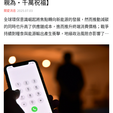
親為‧千萬祝福】
關愛消息
2025.07.03
全球環保意識崛起將焦點轉向新能源的發展，然而推動減碳
的同時也升高了供應鏈成本，進而推升終端消費價格；戰爭
持續對糧食與能源輸出產生衝擊，地緣政治風險亦影響了國
際產業分工。種種因素導致世界各國通貨膨脹熱度不減，而
台灣亦難除外。對於年輕學子及社會新鮮人而言，在扣除學
貸、房租及高物價的日常支出後，若欲提升生活質量及增進
專業能力，實在難有餘裕。因此,為減輕青年的經濟壓力，
天河基金會自 2019 年開辦「青力親為.千萬祝福」服務學習
獎勵計畫，鼓勵須負擔學貸、不放棄理想的大專生及社會新
鮮人，在辛勤求學、工作之際，仍不忘付出時間與心力,投
入公益、關懷弱勢。 詳細報名說明：https://www.…