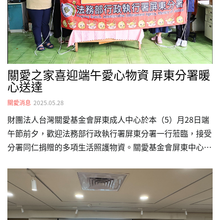
關愛之家喜迎端午愛心物資 屏東分署暖
心送達
關愛消息
2025.05.28
財團法人台灣關愛基金會屏東成人中心於本（5）月28日端
午節前夕，歡迎法務部行政執行署屏東分署一行蒞臨，接受
分署同仁捐贈的多項生活照護物資。關愛基金會屏東中心馬
主任表示，中心長期收容幾位65歲以上特殊境遇的長者及多
位身心障礙者，日常所需之生活照護物資全數皆仰賴社會捐
助，營運上時有挑戰。本次屏東分署所精心準備的物資，可
以用在中心內失能臥床或行動不便的住民身上，幫助住民維
持基本生活品質並保障其生活尊嚴。柯分署長指出，屏東分