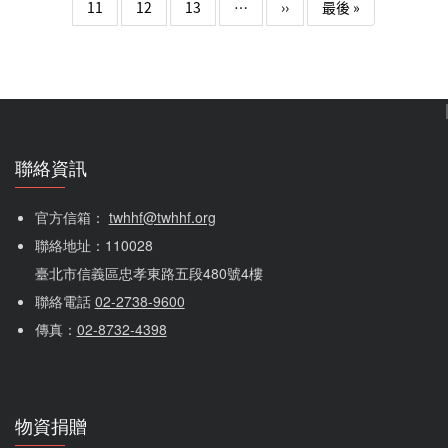
破解愛滋迷思；關愛基金會副執行長馮一凡則以機構視角，
下一頁
Last page
11
12
13
…
››
最後 »
帶回紐約的HIV高齡照顧；成人部主任陳佳備更透過真實案
例，帶出年長感染者的自我照顧，讓參與者有機會反思自我
在助人工作中的角色與定位。除了專業講師的分享，…
聯絡資訊
官方信箱： 
twhhf@twhhf.org
聯絡地址：110028
臺北市信義區忠孝東路五段480號4樓
聯絡電話 
02-2738-9600
傳真：
02-8732-4398
物資捐贈