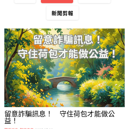
新聞剪報
留意詐騙訊息！ 守住荷包才能做公
益！