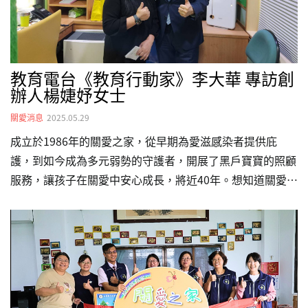
愛之家，…
教育電台《教育行動家》李大華 專訪創
辦人楊婕妤女士
關愛消息
2025.05.29
成立於1986年的關愛之家，從早期為愛滋感染者提供庇
護，到如今成為多元弱勢的守護者，開展了黑戶寶寶的照顧
服務，讓孩子在關愛中安心成長，將近40年。想知道關愛之
家創辦人－楊婕妤女士，是什麼動力支撐她走過來？ 台灣
社會對於東南亞移工或是女性等身分，是否還是有哪些刻板
印象或歧視需要被打破？由李大華主持，教育廣播電台的
【教育行動家】已於5/29 （四）早上七點半專訪關愛之家
創辦人楊婕妤，歡迎大家一起收聽！教育行動家：關愛之
家，接住移工媽媽與黑戶寶寶（收聽請點我）