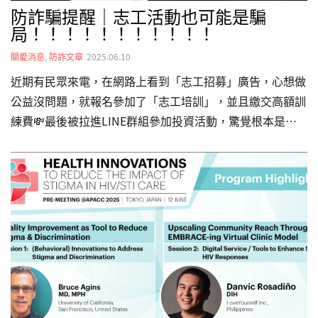
防詐騙提醒｜志工活動也可能是騙
局！！！！！！！！！！！
關愛消息
,
防詐文章
2025.06.10
近期有民眾來電，在網路上看到「志工招募」廣告，心想做
公益沒問題，就報名參加了「志工培訓」，並且繳交高額訓
練費💸最後被拉進LINE群組參加投資活動，驚覺根本是詐
騙！😱📣關愛之家小編鄭重提醒大家：📌 關愛之家不會透
過私人帳號及粉專招募志工📌 也不可能收取任何志工訓練
費用📌 更不會邀請參加任何投資活動如遇可疑訊息，你可
以...✅ 私訊官方LINE：@twhhf✅ 來電查詢：02-2738-
9600✅ 撥打165防詐騙專線🚨很多弱勢團體常因此類詐騙而
受害，一旦大眾對公益團體的信任被破壞，傷害的不只是組
織，更是需要幫助的人們💔