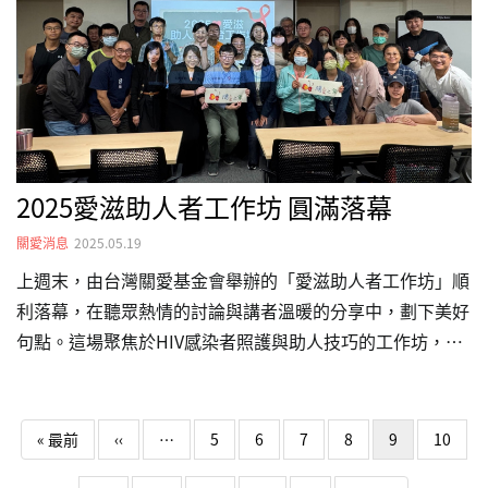
署在肩負公法債權執行職責的、維護國家利益的同時，也積
極實踐社會責任，關懷社會弱勢，具體展現政府溫暖的一
面。公務之餘亦不遺餘力關懷弱勢，本次的「端午送暖」不
只是一次公益活動，…
2025愛滋助人者工作坊 圓滿落幕
關愛消息
2025.05.19
上週末，由台灣關愛基金會舉辦的「愛滋助人者工作坊」順
利落幕，在聽眾熱情的討論與講者溫暖的分享中，劃下美好
句點。這場聚焦於HIV感染者照護與助人技巧的工作坊，吸
引了數十位來自第一線的社工、照顧者、醫療人員及相關領
域的實務工作者參與。本次活動完每位參與者都帶著滿滿資
Pagination
料離開。此次工作坊邀請多位業界經驗豐富的專業講師登台
First page
Previous page
« 最前
‹‹
…
5
6
7
8
9
10
分享，其中有來自聯合醫院的黃蒂個案管理師，從基礎開始