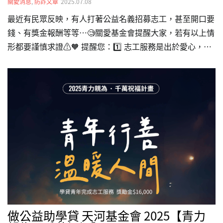
關愛消息
,
防詐文章
2025.07.08
最近有民眾反映，有人打著公益名義招募志工，甚至開口要
錢、有獎金報酬等等…🧐關愛基金會提醒大家，若有以上情
形都要謹慎求證⚠️🧡 提醒您：1️⃣ 志工服務是出於愛心，不
需繳費、沒有獎金制度，遇到要求「保證金」、「參加費」
等，請務必提高警覺！2️⃣ 想當志工、做公益，請主動向機
構查證，確認對方是否真的與公益單位合作。3️⃣ 有疑問，
別猶豫立刻撥打165防詐騙專線。4️⃣ 臉書請認明官方帳號
👉「台灣關愛基金會」有藍勾勾認證。5️⃣ 有任何問題，歡
迎打電話給我們 02-2738-9600💡一起守住荷包，才能做好
公益！
做公益助學貸 天河基金會 2025【青力