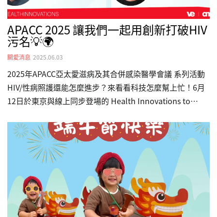
APACC 2025 讓我們一起用創新打破HIV
污名💡🌍
關愛消息
2025.06.03
2025年APACC亞太愛滋病及其合併感染醫學會議 系列活動
HIV/性病照護還能怎麼進步？來看看科技怎麼幫上忙！6月
12日於東京與線上同步登場的 Health Innovations to
Reduce the Impact of Stigma in HIV/STI Care 2025，將
集結來自各地的感染者代表、醫師、創新團隊，一起討論如
何用App、遠距醫療、穿戴裝置等科技，打造更友善、更隱
私、更有溫度的照護環境💪本次活動免費、開放報名，歡迎
關注健康平權的你，一起來參與交流！📍時間：2025年6月
12日（四）09:00–12:30（東京時間）📍地點：東京 Plaza
Heisei／…