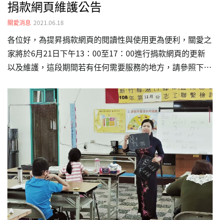
捐款網頁維護公告
關愛消息
2021.06.18
各位好，為提昇捐款網頁的閱讀性與使用更為便利，關愛之
家將於6月21日下午13：00至17：00進行捐款網頁的更新
以及維護，這段期間若有任何需要服務的地方，請參照下列
聯絡方式，我們將盡快與您回覆。 官方信箱：
twhhf@twhhf.org 物資捐贈 捐物地址：11698 台北市文山
區興隆路三段247 號 聯絡電話： +886-2-2239-3805 /傳
真：+886-2-2239-3813 捐款協助 聯絡電話：+886-2-2239-
3809/傳真：+886-2-8230-0120 會務行政、企業合作 聯絡
地址：115002…