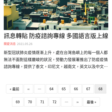
訊息轉貼 防疫諮詢專線 多國語言版上線
關愛消息
2021.05.26
新型冠狀肺炎疫情逐漸上升，處在台灣島嶼上的每一個人都
無法不面對這樣嚴峻的狀況，勞動力發展署推出了防疫疫情
諮詢專線，提供了泰文，印尼文，越南文，英文以及中文的
諮詢專線，提供給在台外籍移工，若有症狀或疑似感染者，
都可撥打專線詢問，將會有專人為您提供諮詢。
Pagination
First page
Previous page
« 最前
‹‹
…
64
65
66
67
68
下一頁
Last page
69
70
71
72
…
››
最後 »