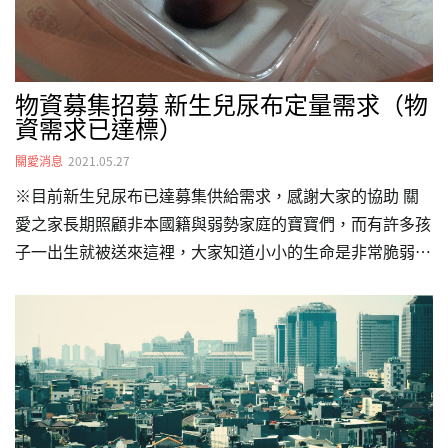
物資募集招募 新生兒尿布定量需求（物
資需求已達標）
關愛消息
2021.05.27
※目前新生兒尿布已達募集供給需求，感謝大家的協助 關
愛之家長期照顧非本國籍與弱勢家庭的寶寶們，而有許多孩
子一出生就被送來這裡，大家知道小小的生命是非常脆弱
的，而在物資需求上也是與大孩子不同，因此我們目前急需
新生兒的尿布（NB尿布），希望讓孩子稚嫩的肌膚比較不
會有尿布疹，畢竟每個孩子我們都會細心呵護。 目前庫存
盤點所剩無幾，希望能夠募集到40箱（一箱約3-4包）， 物
資需求跟內容請參考官網物資頁面，或撥文山服務中心電話
02-2239-3805 再次感謝大家的愛心～