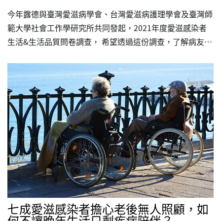
今年露德與臺灣愛滋病學會、台灣愛滋病護理學會及臺灣師
範大學社會工作學研究所共同發起，2021年度愛滋感染者
生活&生活品質問卷調查， 希望透過這份調查，了解病友在
生活中所關心的議題，及影響您生活的因素。您的參與，將
反映現今台灣愛滋感染者的生活現況及對未來的期待。不僅
讓社會看見感染者的生活處境，如果您身邊也有帕斯堤朋
友，歡迎邀請他們參與我們的問卷調查。 調查對象：20歲
以上居住於台灣的愛滋感染者 調查時間：即日起至2021年8
月31日止 線上填答：
https://www.surveycake.com/s/pwZrW
七成愛滋感染者擔心老後無人照顧，如
何不讓晚年生活只剩疾病陪伴？