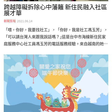
跨越障礙拆除心中藩籬 新住民融入社區
展才華
新聞剪報
2021.06.14
「喂，你好，我要找社工」，「你好，我是社工馮玉芳」，
「可以請台灣人來跟我說話嗎？｣這是台中市海線新住民家
庭服務中心社工員馮玉芳的電話服務經驗。來自越南的她，
2001年嫁來台灣，即使擁有學經歷和專業，中文表達能力
也十分順暢，仍會碰到聽見她的口音，電話另一端便提出要
求更換其他社工的要求。 馮玉芳嫁來台灣後，進入識字班
學習中文，9年國民教育、高中、並完成大學、取得碩士學
位。20年來，白日上班晚上唸書。去年她開始在臺中市海線
新住民家庭服務中心擔任社工員，負責新住民翻譯人員培訓
及媒合翻譯業務。同時，她也協助大學做新住民相關研究，
走進社區，第一線看見新住民的生活樣貌，這樣的經驗帶給
她無比的震撼。…