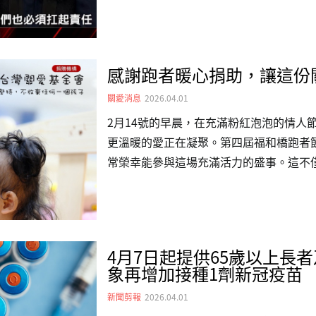
人。這群失聯移工生下沒有身分的孩子，
大，成為制度之外的隱形人口，有的甚至
安置機構。輕輕地幫寶寶拍嗝，小嬰兒哭
感謝跑者暖心捐助，讓這份
家，過去收容愛滋病的孩子，幾年前創辦
越來越多，被生母丟棄生病沒人照顧，基
關愛消息
2026.04.01
辦人楊婕妤：「…
2月14號的早晨，在充滿粉紅泡泡的情人
更溫暖的愛正在凝聚。第四屆福和橋跑者
常榮幸能參與這場充滿活力的盛事。這不
們用汗水與熱情，共同編織出的社會愛心網
化我們期待明年能再次見證更創新、更有力
一直傳承下去。感謝跑者們，用最純粹的
了社會中需要被看見的角落。#關愛之家 #福
4月7日起提供65歲以上長
息 #公益跑 #跑者文化 #感謝有你
象再增加接種1劑新冠疫苗
新聞剪報
2026.04.01