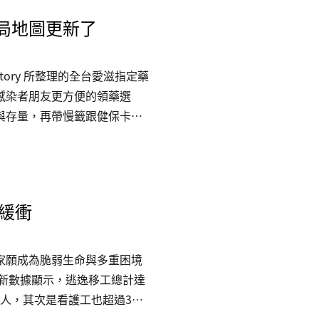
局地圖更新了
story 所整理的全台愛滋指定藥
感染者朋友更方便的領藥選
與存量，再帶慢籤跟健保卡去
tory.pse.is/plmap
緩衝
家願成為脆弱生命與多重困境
最新數據顯示，逃逸移工總計達
萬人，其次是看護工也超過3萬
失聯移工者，共有4,498