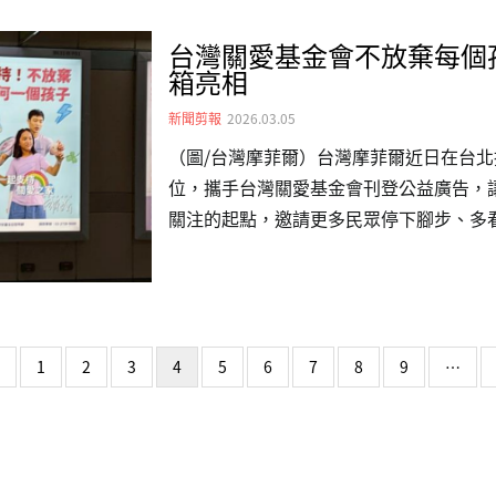
不是情節，而是一個很簡單的提醒：每個
台灣關愛基金會不放棄每個
一樣。善待不一定是什麼大事，可能是一
箱亮相
對待、一個願意理解對方處境的眼神。希
新聞剪報
2026.03.05
「行動」：從尊重、同理開始，…
（圖/台灣摩菲爾）台灣摩菲爾近日在台北
位，攜手台灣關愛基金會刊登公益廣告，
關注的起點，邀請更多民眾停下腳步、多
視覺以羽球國手周天成與孩子互動練球為
孩子」的理念。透過陪伴與引導的意象，
的關心，而是長期且穩定的支持，包含全
源。摩菲爾表示，城市媒體不只用來做商
page
Previous page
1
2
3
4
5
6
7
8
9
…
放大器；希望把公益放進日常視線中，累
多人與更多企業加入，一起把需要幫助的