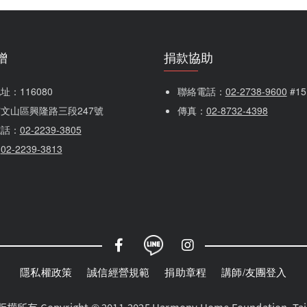
贈
捐款協助
：116080 
聯絡電話：
02-2738-9600
 #1
文山區興隆路三段247號
傳真：
02-8732-4398
電話：
02-2239-3805
：
02-2239-3813
隱私權政策
誠信經營規範
捐助章程
講師/友團登入