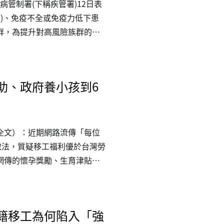
病管制署(下稱疾管署)12日表
上)、免疫不全或免疫力低下患
群，為提升對高風險族群的健
歲以上長者、55-64歲原住民、
者再增加接種1劑新冠疫苗。
才可以喔！疾管署說明，本季
助、政府養小孩到6
民眾接種，重症病例以65歲以上長
多，93%未接種本季新冠疫苗。疫
全文）：近期網路流傳「每位
說法，質疑移工福利優於台灣勞
網傳的懷孕獎勵、生育津貼、
。一、勞動部、勞保局等相關
每月領1萬5免工作」、「生育
策，傳言為虛構捏造內容。勞
籍移工為何陷入「強
。二、依據勞保局規定，移工