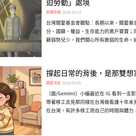
迫勞動」處境
須有投保勞保且符合條件，產後才可請領
網傳補助。此外，勞動部發布的「移工婦
新聞剪報
2026.03.13
工孕產期間工作與休假權益，…
台灣關愛基金會觀點：長期以來，關愛基金會
分、國籍、權益、生存能力的黑戶寶寶；
籍弱勢兒少，我們關心所有脆弱的生命。
台灣的社會現象：移工課題、兒少權益等
岌岌可危的一塊，正是那些被我們接住的
的權益，因著入於台灣法律的《兒童權利
撐起日常的背後，是那雙想
步的是，我們也希望能夠邀請社會大眾、
的權益。以下分享的新聞，正是這巨大問
關愛消息
2026.03.05
來源：BBC NEWS 中文「像鬼一樣工
（圖/Gemimi）小編最近在 IG 看到
迫勞動」處境蔣怡婷 /…
帶著移工去見那同樣在台灣做看護十年未
在台灣，有許多移工用自己的時間與體力
移工的工作往往長時間、高強度，還要面
悉、思鄉卻不一定能回家的無力感。很多
體與心裡，成為他們每天都要硬撐的日常