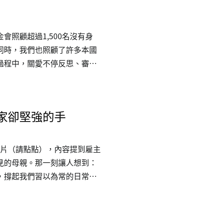
「勞保生育給付」，並無其他
幼權益保障指引」，僅保障移
照顧超過1,500名沒有身
同時，我們也照顧了許多本國
過程中，關愛不停反思、審視
等，因為身處這些現象背後、
孩子。我們聚焦於照顧孩子們
公約》，照顧著他們。更進一
家卻堅強的手
政府賢達，重視這些弱勢兒少
題背後的縮影。轉載新聞/圖片
作」：台灣外籍移工為何陷入「強
一支影片（請點點），內容提到雇主
見的母親。那一刻讓人想到：
，撐起我們習以為常的日常。
對語言與文化差異、制度不熟
辛苦外人看不見，但累積在身
。這支影片最打動人的，其實