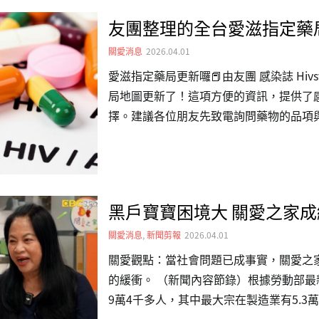
友團整理的全台愛滋指定藥
關愛消息
2026.04.01
愛滋指定藥局更新囉📕由友團 感染誌 Hiv
局地圖更新了！這項方便的資訊，提供了
擇。建議各位朋友先致電詢問藥物的品項
領藥喲。💊指定藥局地圖與清單：https://hiv-s
黑戶寶寶困境大 關愛之家成
關愛消息
,
新聞剪報
2026.04.01
關愛觀點：當社會問題已成事實，關愛之
的緩衝。 （新聞內容節錄）根據勞動部
9萬4千多人，其中最大宗在製造業有5.3
人，而累積至今，非本國籍新生兒通報生母為