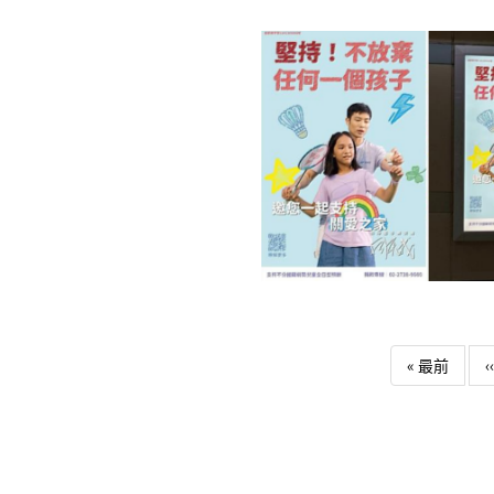
Pagination
First 
« 最前
‹‹