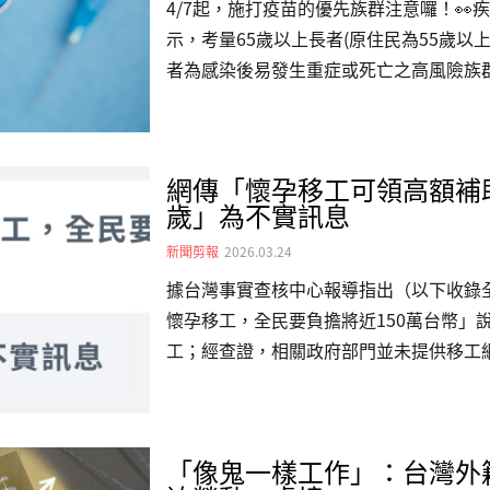
4/7起，施打疫苗的優先族群注意囉！👀疾
示，考量65歲以上長者(原住民為55歲以
者為感染後易發生重症或死亡之高風險族
康保護，自今(2026)年4月7日起提供65
滿6個月以上且有免疫不全或免疫力低下患
提醒大家，接種需與前1劑間隔至少6個月
網傳「懷孕移工可領高額補
新冠疫苗自去(2025)年10月1日起提供
歲」為不實訊息
者(占73%)及具慢性病史者(占81%)為
苗保護力會隨著時間遞減，…
新聞剪報
2026.03.24
據台灣事實查核中心報導指出（以下收錄
懷孕移工，全民要負擔將近150萬台幣」
工；經查證，相關政府部門並未提供移工
免費育兒等福利，傳言為虛構的不實訊息
部門，均查無「移工懷孕獎勵1萬元」、「
津貼3萬元」、「政府養小孩到6歲」等政
「像鬼一樣工作」：台灣外
動力發展署也表示，網傳說法與事實不符