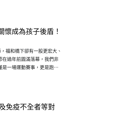
被稱為黑戶寶寶，問題持續擴
下落不明，幸運一點的被送進
聲不絕於耳，這裡是關愛之
關懷成為孩子後盾！
人楊婕妤發現，黑戶寶寶人數
於人道決定接手。關愛之家創
節，福和橋下卻有一股更宏大、
節在過年前圓滿落幕，我們非
僅是一場運動賽事，更是跑者
。✨ 讓愛傳承，閃耀跑者文
量的跑者節，讓 UTB 的精神
行動擦亮了運動文化，也照亮
和橋跑者節 #UTB #愛不止
者及免疫不全者等對