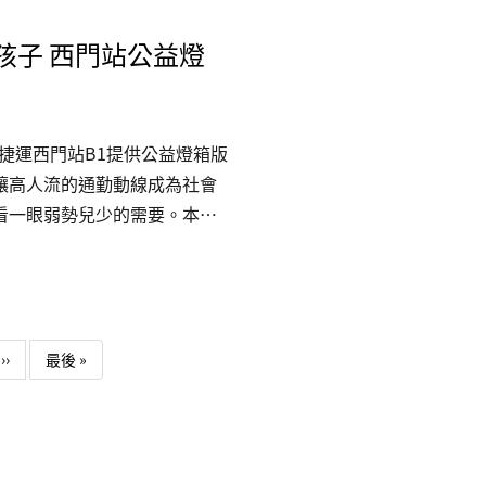
人都值得被好好對待，移工也
孩子 西門站公益燈
句有禮貌的溝通、一次公平的
望我們都能把「看見」變成
捷運西門站B1提供公益燈箱版
讓高人流的通勤動線成為社會
看一眼弱勢兒少的需要。本次
主軸，傳遞「不放棄任何一個
強調孩子真正需要的不是短暫
日型照顧、生活陪伴與成長資
業宣傳，也能成為公共價值的
下一頁
Last page
››
最後 »
積理解與信任，進一步帶動更
孩子接住、陪他們走得更遠。