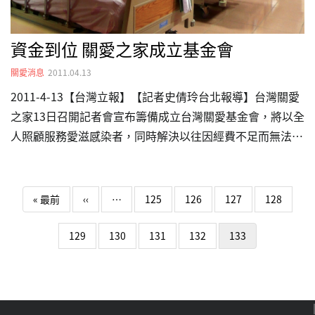
資金到位 關愛之家成立基金會
關愛消息
2011.04.13
2011-4-13【台灣立報】【記者史倩玲台北報導】台灣關愛
之家13日召開記者會宣布籌備成立台灣關愛基金會，將以全
人照顧服務愛滋感染者，同時解決以往因經費不足而無法成
立養護機構的問題。 創基金會 政府才補助 關愛之家目前在
全國照顧數十幾位感染愛滋的單親媽媽以及小孩，以及1百
Pagination
多位成人愛滋病患，一年所需經費至少3千6百萬元。不過，
First page
Previous page
« 最前
‹‹
…
125
126
127
128
以往關愛之家因為無法籌得成立門檻3千萬元的基金，因此
無法成立安養機構，也無法向政府申請補助，造成關愛之家
129
130
131
132
133
服務上的困難。 根據內政部的法規，關愛之家必須成立基
金會，並成立合法兒少機構及安養機構，才能繼續安置照顧
目前分散在台灣6處的愛滋病患與受愛滋影響的孩童。…