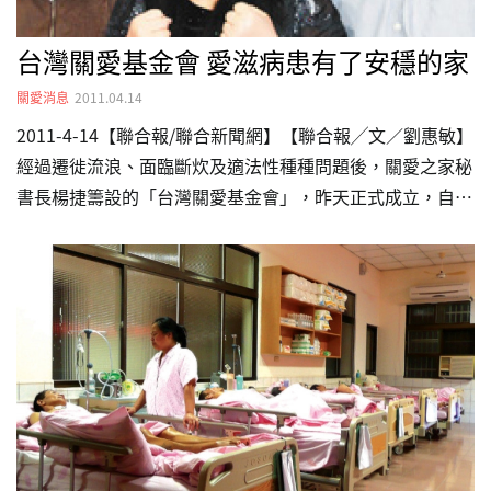
台灣關愛基金會 愛滋病患有了安穩的家
關愛消息
2011.04.14
2011-4-14【聯合報/聯合新聞網】【聯合報╱文／劉惠敏】
經過遷徙流浪、面臨斷炊及適法性種種問題後，關愛之家秘
書長楊捷籌設的「台灣關愛基金會」，昨天正式成立，自此
關愛之家分散在台灣北、中、南6處，超過100位愛滋病患
與受愛滋影響的孩童，有了安穩的家。 照顧愛滋病患逾四
分之一世紀的楊捷(前中)與資深顧問汪其楣(前左)、安信國
際總經理林志誠(前右)、三犬基金會執行長汪其桐(後)，昨
天出席基金會成立記者會。 募款兩年多，除了企業捐款、
明星二手物品義賣，不乏有人捐出一日捐、祝壽禮金、喪葬
奠儀等。對於大家的愛心，楊捷表示未來將更努力，為愛滋
感染者提供更長期且完善的照顧。 圖／黃義書