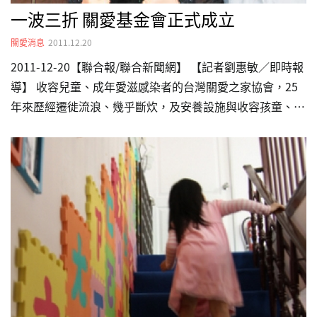
一波三折 關愛基金會正式成立
關愛消息
2011.12.20
2011-12-20【聯合報/聯合新聞網】 【記者劉惠敏／即時報
導】 收容兒童、成年愛滋感染者的台灣關愛之家協會，25
年來歷經遷徙流浪、幾乎斷炊，及安養設施與收容孩童、病
人的合法性問題等，今年又幾經波折，終於獲得內政部正式
核准成立許可，正式成立台灣關愛基金會。台灣關愛之家協
會創辦人楊捷說，基金會象徵著台灣愛滋感染者的全人照護
邁開一大步，可合法設立愛滋兒童與青少年收容機構、愛滋
感染者養護機構，為愛滋感染者提供更長期且完善的服務。
楊捷說，25年來關愛之家已送走了近3百位愛滋感染者，讓
他們有尊嚴地走完人生的最後一程。而關愛之家協會有97%
以上的經費，來自於社會大眾的熱心捐獻。成立基金會後，
…