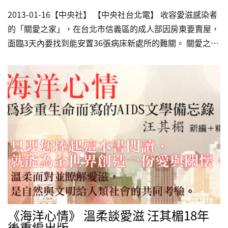
2013-01-16【中央社】 【中央社台北電】 收容愛滋感染者
的「關愛之家」，在台北市信義區的成人部因房東要賣屋，
面臨3天內要找到能安置36張病床新處所的難關。 關愛之家
秘書長楊婕妤表示，承租給關愛之家成人部的房東16日下午
來電通知，因為要賣房子，無法再提供承租。 關愛之家表
示，這個消息讓大家陷入愁雲慘霧，心急如焚，目前成人部
都已滿床，況且需要在3天內尋找能安放36張病床、又能設
置護理站與社工諮商室的地方，計約80到100坪，談何容
易。「關愛之家」全名為「社團法人台灣關愛之家協會」，
2003年向內政部註冊、向法院登記而成立，是愛滋病感染
者的中途之家，專門收容被家人遺棄、…
《海洋心情》 溫柔談愛滋 汪其楣18年
後重編出版