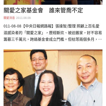
關愛之家基金會 誰來管喬不定
關愛消息
2011.08.08
011-08-08【中央日報網路報】張達智/整理 照顧上百名愛
滋感染者的「關愛之家」，歷經斷炊、被迫搬家，好不容易
籌募三千萬元，跨過基金會成立門檻。但枯等兩個多月，立
案主管機關究竟是內政部或衛生署仍「喬不定」，影響關愛
募款，只能「燒錢」空焦急。 2中央社8日報導，母親吸毒
感染愛滋，五歲小純（化名）因此遭感染，一出生就與獄中
母親分開；年逾七十的吳爺爺，因感染愛滋被家人拋棄，無
處去的他僅能孤單承受病痛及分離之苦。不僅是他們，對更
多愛滋寶寶及老年愛滋感染者，關愛之家就是唯一的家。
關愛之家秘書長楊捷說，機構目前在台灣北、中、南六處，
照顧超過百位愛滋病患與受愛滋影響孩童。 根據內政部法
規，…