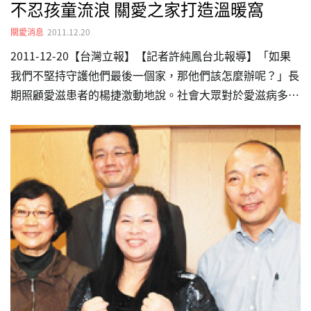
不忍孩童流浪 關愛之家打造溫暖窩
關愛消息
2011.12.20
2011-12-20【台灣立報】【記者許純鳳台北報導】「如果
我們不堅持守護他們最後一個家，那他們該怎麼辦呢？」長
期照顧愛滋患者的楊捷激動地說。社會大眾對於愛滋病多半
帶有錯誤認知，以為愛滋病容易傳染而排擠他們，甚至連家
人也遺棄他們。嬌小的楊捷不忍愛滋病患在外流浪而成立關
愛之家，收容無處可去或年紀尚小的愛滋病孩童，給予他們
一個溫暖的家。 顧小孩 楊捷視如己出 座落台北市再興社區
的關愛之家，配合耶誕節到來，陽台前掛滿紅色的襪子，楊
捷和多名愛滋病患、孩童居住在小小的3層樓裡。關愛之家
的第一、二層樓，地板上鋪滿五顏六色的巧拼，牆上貼滿小
朋友的大頭照，上頭寫著工作人員利用「盼、台、灣、關、
愛、之、家、平…