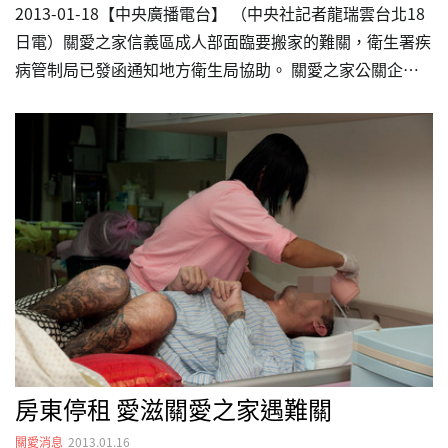
2013-01-18【中央廣播電台】 （中央社記者龍瑞雲台北18
日電）關愛之家信義區成人部面臨要搬家的難關，衛生署疾
病管制局已發函通知地方衛生局協助。 關愛之家公關企劃
郭立凱表示，近幾天收到許多社會各界善心民眾及團體提供
的資料，並感謝大家的愛心，目前正在評估分析，安排時間
查訪各地點，盡早尋覓合適地點。 此外，郭立凱說，感謝
政府的關心，考量感染者及感染者家屬的感受，不希望因為
安置而被拆散，希望是整個家一同搬到新的地點並一同生
活。 郭立凱說，目前信義區成人部共收容18名重症、臥床
的感染者，另有14名是具有生活自理能力的感染者，共32
床，希望新地點以36張床約100坪的空間配置才夠。…
房東停租 愛滋關愛之家遇難關
關愛消息
2013.01.16