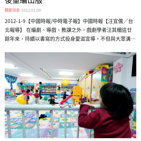
關愛消息
2012.01.09
2012-1-9【中國時報/中時電子報】中國時報【汪宜儒╱台
北報導】 在編劇、導戲、教課之外，戲劇學者汪其楣這廿
餘年來，持續以書寫的方式投身愛滋宣導，不但與大眾溝通
信念，也以溫柔文字陪伴愛滋病人與親友。她曾在一九九四
年出版《海洋心情─珍重生命ＡＩＤＳ文學備忘錄》，如今
有了新編版本，汪其楣以溫柔殷切的喃喃細訴，描寫病患與
親友的心路與對談，她也記下她親身參與的經驗，呈現台灣
愛滋照護工作的內容與進程。 《海洋心情》初版於一九九
四年，也曾發行簡體字版。本來汪其楣以為近廿年過去，以
愛滋為主題的書籍應該很多，但她跑了書店，從人文社會、
養生健康到親子教養，還是不見愛滋照護的書在書櫃上出
現。…